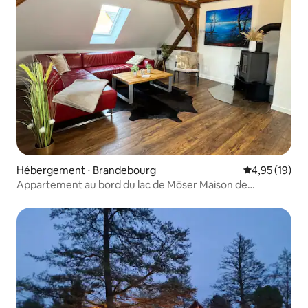
Hébergement ⋅ Brandebourg
Évaluation mo
4,95 (19)
Appartement au bord du lac de Möser Maison de
campagne 160 m² pour 8 pers.