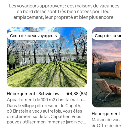
Les voyageurs approuvent : ces maisons de vacances
en bord de lac sont très bien notées pour leur
emplacement, leur propreté et bien plus encore.
Coup de cœur voyageurs
Coup de cœur vo
Coup de cœur voyageurs
Coup de cœur vo
Hébergement ⋅ Schwielowse
Évaluation moyenne sur la base
4,88 (85)
e
Appartement de 100 m2 dans la maison
au bord du lac + jardin près de Potsdam
Dans le village pittoresque de Caputh,
où Einstein a vécu autrefois, vous êtes
Hébergement ⋅ Be
directement sur le lac Caputher. Vous
Maison de vacances
pouvez utiliser mon immense jardin de
la ferme de pâtur
🔥 Offre de derniè
1260 m2 avec barbecue, meubles de