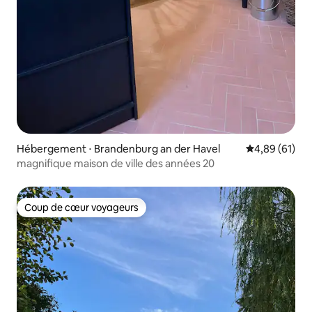
Hébergement ⋅ Brandenburg an der Havel
Évaluation mo
4,89 (61)
magnifique maison de ville des années 20
Coup de cœur voyageurs
Coup de cœur voyageurs