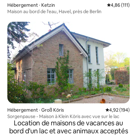
Hébergement ⋅ Ketzin
Évaluation moy
4,86 (111)
Maison au bord de l'eau, Havel, près de Berlin
Hébergement ⋅ Groß Köris
Évaluation moy
4,92 (194)
Sorgenpause - Maison à Klein Köris avec vue sur le lac
Location de maisons de vacances au
bord d'un lac et avec animaux acceptés