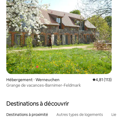
Hébergement ⋅ Werneuchen
Évaluation mo
4,81 (113)
Grange de vacances-Barnimer-Feldmark
Destinations à découvrir
Destinations à proximité
Autres types de logements
Lie