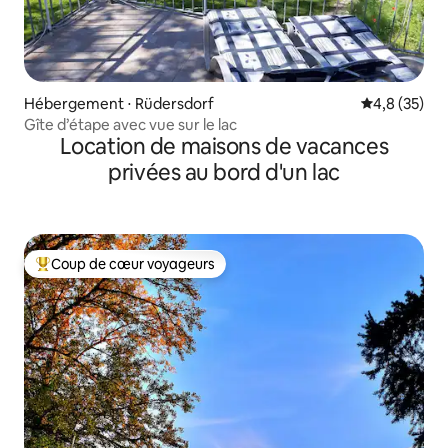
Hébergement ⋅ Rüdersdorf
Évaluation m
4,8 (35)
Gîte d’étape avec vue sur le lac
Location de maisons de vacances
privées au bord d'un lac
Coup de cœur voyageurs
Coups de cœur voyageurs les plus appréciés