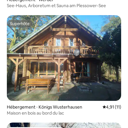
See-Haus, Arboretum et Sauna am Plessower-See
Superhôte
Superhôte
Hébergement ⋅ Königs Wusterhausen
Évaluation m
4,91 (11)
Maison en bois au bord du lac