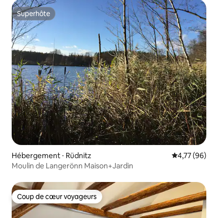
Superhôte
Superhôte
Hébergement ⋅ Rüdnitz
Évaluation mo
4,77 (96)
Moulin de Langerönn Maison+Jardin
Coup de cœur voyageurs
Coup de cœur voyageurs