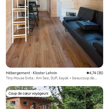
Hébergement ⋅ Kloster Lehnin
Évaluation mo
4,74 (35)
Tiny House Evita : Am See, SUP, kayak + beaucoup de
nature
Coup de cœur voyageurs
Coup de cœur voyageurs