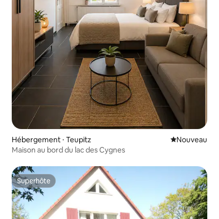
Hébergement ⋅ Teupitz
Nouvel hébe
Nouveau
Maison au bord du lac des Cygnes
Superhôte
Superhôte