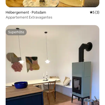
Hébergement ⋅ Potsdam
Évaluatio
5 (3)
Appartement Extravagantes
Superhôte
Superhôte