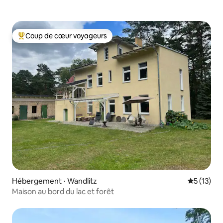
Coup de cœur voyageurs
Coups de cœur voyageurs les plus appréciés
Hébergement ⋅ Wandlitz
Évaluation
5 (13)
Maison au bord du lac et forêt