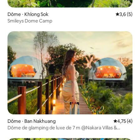
Dôme ⋅ Khlong Sok
Évaluation 
3,6 (5)
Smileys Dome Camp
Dôme ⋅ Ban Nakhuang
Évaluation m
4,75 (4)
Dôme de glamping de luxe de 7 m @Nakara Villas &
Glamping