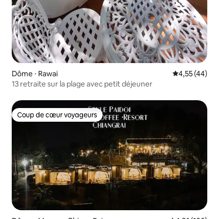
Dôme ⋅ Rawai
Évaluation mo
4,55 (44)
13 retraite sur la plage avec petit déjeuner
Coup de cœur voyageurs
Coup de cœur voyageurs