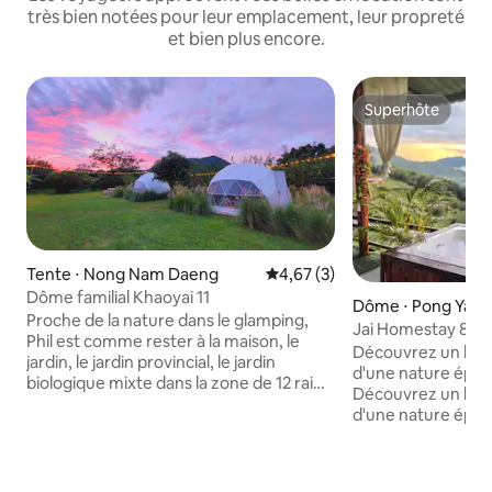
très bien notées pour leur emplacement, leur propreté
et bien plus encore.
Superhôte
Superhôte
Tente ⋅ Nong Nam Daeng
Évaluation moyenne sur la bas
4,67 (3)
Dôme familial Khaoyai 11
Dôme ⋅ Pong Yae
Proche de la nature dans le glamping,
Jai Homestay 8
Phil est comme rester à la maison, le
Découvrez un hé
jardin, le jardin provincial, le jardin
d'une nature épou
biologique mixte dans la zone de 12 rai
Découvrez un hé
où nous « Khao Yai Day, Organic Farm
d'une nature épou
Stay ». Séjournez dans un groupe privé,
hébergement au c
un espace privé, une fête pour faire des
époustouflante. Ca
toasts, marcher, ramasser des œufs,
parfait pour se d
ramasser des fruits dans le jardin,