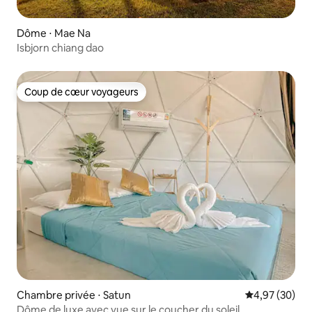
Dôme ⋅ Mae Na
Isbjorn chiang dao
Coup de cœur voyageurs
Coup de cœur voyageurs
Chambre privée ⋅ Satun
Évaluation mo
4,97 (30)
Dôme de luxe avec vue sur le coucher du soleil