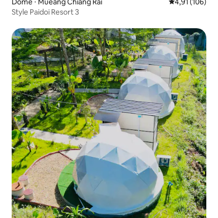
Dôme ⋅ Mueang Chiang Rai
Évaluation moy
4,91 (106)
Style Paidoi Resort 3