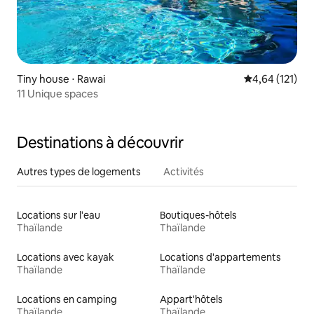
Tiny house ⋅ Rawai
Évaluation moy
4,64 (121)
11 Unique spaces
Destinations à découvrir
Autres types de logements
Activités
Locations sur l'eau
Boutiques-hôtels
Thaïlande
Thaïlande
Locations avec kayak
Locations d'appartements
Thaïlande
Thaïlande
Locations en camping
Appart'hôtels
Thaïlande
Thaïlande