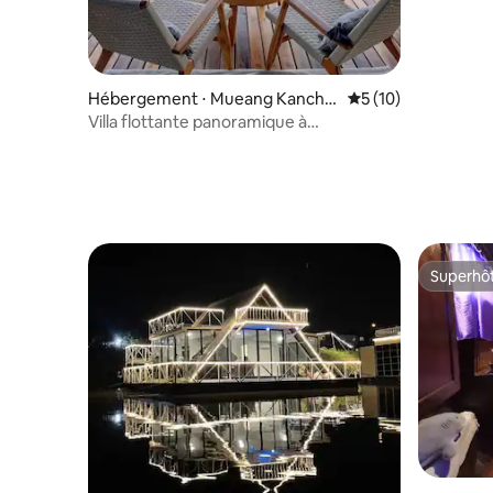
Hébergement ⋅ Mueang Kancha
Évaluation moyenne
5 (10)
naburi District
Villa flottante panoramique à
Kanchanaburi
Superhô
Superhô