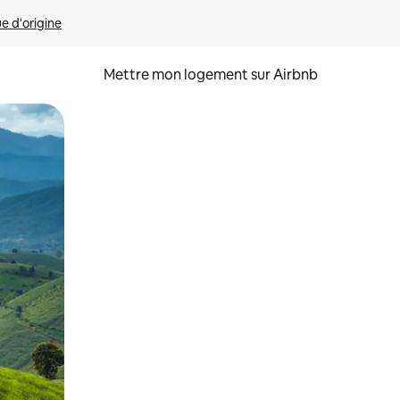
ue d'origine
Mettre mon logement sur Airbnb
sant glisser.