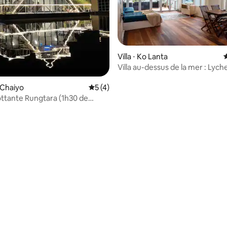
Villa ⋅ Ko Lanta
É
Villa au-dessus de la mer : Lyc
dans la vieille ville de Lanta
 Chaiyo
Évaluation moyenne sur la base de 4 co
5 (4)
ottante Rungtara (1h30 de