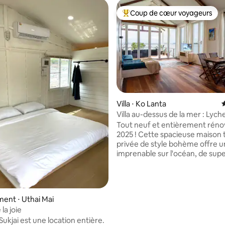
Coup de cœur voyageurs
Coups de cœur voyageurs les p
r la base de 145 commentaires : 4,9 sur 5
Villa ⋅ Ko Lanta
É
Villa au-dessus de la mer : Lyc
dans la vieille ville de Lanta
Tout neuf et entièrement réno
2025 ! Cette spacieuse maison tropicale
privée de style bohème offre 
imprenable sur l'océan, de sup
parquets et un confort agréabl
tout l'espace. Profitez d'une cu
occidentale entièrement équip
climatisation) et d'une connexi
ent ⋅ Uthai Mai
ultra-rapide par fibre optique, 
la joie
pour des séjours de détente ou
ukjai est une location entière.
télétravail. Situé dans la paisible