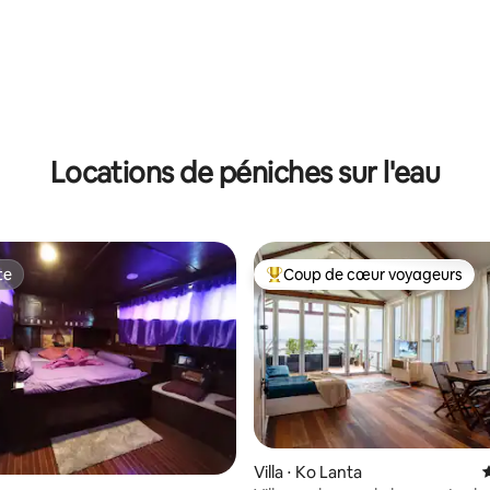
 sur la base de 10 commentaires : 5 sur 5
Locations de péniches sur l'eau
te
Coup de cœur voyageurs
te
Coups de cœur voyageurs les p
Villa ⋅ Ko Lanta
É