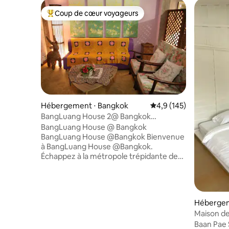
Coup de cœur voyageurs
Coups de cœur voyageurs les plus appréciés
Hébergement ⋅ Bangkok
Évaluation moyenne su
4,9 (145)
BangLuang House 2@ Bangkok
Thaïlande
BangLuang House @ Bangkok
BangLuang House @Bangkok Bienvenue
à BangLuang House @Bangkok.
Échappez à la métropole trépidante de
Bangkok et trouvez la vie tranquille le
long de notre logement à Khlong Bang
Luang. La chambre comprend la
climatisation, un réfrigérateur, une
Hébergem
télévision et un balcon donnant
Maison de 
directement sur le canal. Nous offrons
Baan Pae S
du style, du confort et la possibilité de