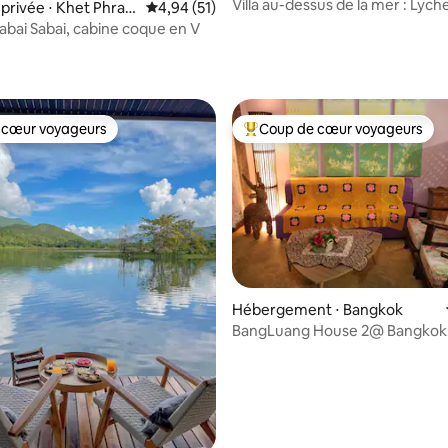
Villa au-dessus de la mer : Lyc
rivée ⋅ Khet Phra
Évaluation moyenne sur la base de 51 comme
4,94 (51)
dans la vieille ville de Lanta
abai Sabai, cabine coque en V
e sur la base de 4 commentaires : 5 sur 5
 cœur voyageurs
Coup de cœur voyageurs
 cœur voyageurs
Coups de cœur voyageurs les p
Hébergement ⋅ Bangkok
BangLuang House 2@ Bangkok
Thaïlande