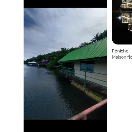
à siroter un café tout en lisant un livre
pendant que les bateaux passent. เป็น
ห้องพักที่มีสิ่งอำนวยความสะดวกครบ แอร์
ตู้เย็น ทีวี ติดริมน้ำตกแต่งแบบไทย ร่วมสมัย
โดย มีระเบียงยื่นไปในน้ำอยู่ท่ามกลางชุมชน
เดิม มีการแสดงหุ่นละครเล็กที่บ้านศิลปิน ซึ่ง
อยู่ตรงกันข้ามฝั่งคลอง มีอาหารไทยทั้งทาง
เรือและในชุมชน ใกล้เซเว่น และร้านสะดวก
ซื้อเพียง 200 เมตร มีกิจกรรมมากมาย
Péniche ⋅
สามารถล่องเรือ ให้อาหารปลา เพ้นท์
Maison fl
หน้ากาก ชมวัดที่มีอยู่หลายวัดรอบรอบ
Bangkok)
ชุมชน