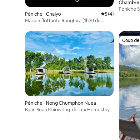
Chambre p
Nakhon
Péniche S
Péniche ⋅ Chaiyo
Évaluation moyenn
5 (4)
Maison flottante Rungtara (1h30 de
Bangkok)
Coup de
Coup de
Péniche ⋅ Nong Chumphon Nuea
Baan Suan Khiriwong-de Lux Homestay