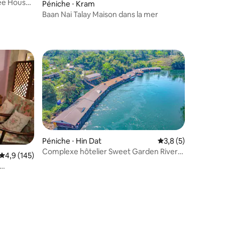
hee House
ntaires : 4,94 sur 5
Péniche ⋅ Kram
Baan Nai Talay Maison dans la mer
lus appréciés
Péniche ⋅ Hin Dat
Évaluation moyenne 
3,8 (5)
Complexe hôtelier Sweet Garden River
Évaluation moyenne sur la base de 145 commentaires : 4,9 sur 5
4,9 (145)
Kwai