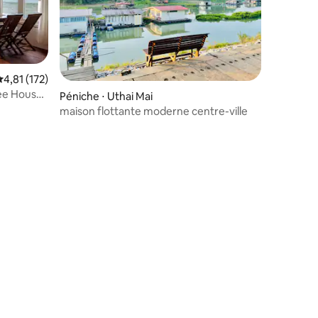
valuation moyenne sur la base de 172 commentaires : 4,81 sur 5
4,81 (172)
hee House
Péniche ⋅ Uthai Mai
maison flottante moderne centre-ville
mmentaires : 5 sur 5