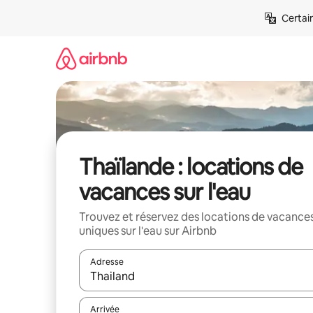
Aller
Certai
directement
au
contenu
Thaïlande : locations de
vacances sur l'eau
Trouvez et réservez des locations de vacance
uniques sur l'eau sur Airbnb
Adresse
Lorsque les résultats s'affichent, utilisez les flèc
Arrivée