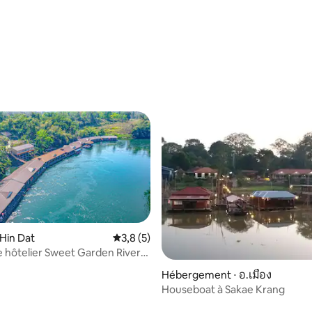
 Hin Dat
Évaluation moyenne sur la base de 5 comm
3,8 (5)
hôtelier Sweet Garden River
Hébergement ⋅ อ.เมือง
Houseboat à Sakae Krang