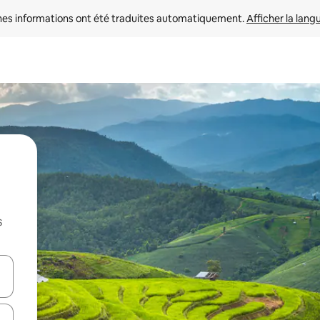
nes informations ont été traduites automatiquement. 
Afficher la lang
s
hes vers le haut et vers le bas pour les parcourir ou en appuyant et en fai