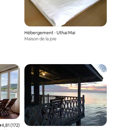
Hébergement ⋅ Uthai Mai
Maison de la joie
lus appréciés
valuation moyenne sur la base de 172 commentaires : 4,81 sur 5
4,81 (172)