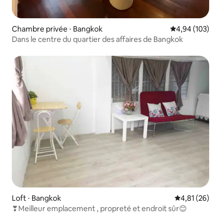
Chambre privée ⋅ Bangkok
Évaluation moy
4,94 (103)
Dans le centre du quartier des affaires de Bangkok
Loft ⋅ Bangkok
Évaluation mo
4,81 (26)
❣Meilleur emplacement , propreté et endroit sûr😊