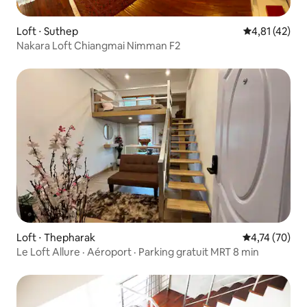
Loft ⋅ Suthep
Évaluation mo
4,81 (42)
Nakara Loft Chiangmai Nimman F2
Loft ⋅ Thepharak
Évaluation mo
4,74 (70)
Le Loft Allure · Aéroport · Parking gratuit MRT 8 min