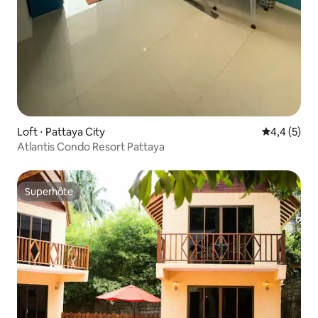
Loft ⋅ Pattaya City
Évaluation 
4,4 (5)
Atlantis Condo Resort Pattaya
Superhôte
Superhôte