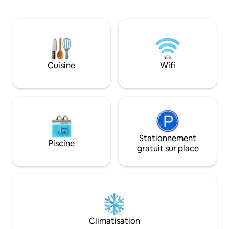
les jours. La copro
en duplex sur deux niveaux 🍳 Cuisine et
de fitness gratuite
buanderie Micro-ondes · Réfrigérateur ·
jacuzzi et un saun
Bouilloire · Batterie de cuisine et vaisselle
demande) Rembou
complètes · Lave-linge à tambour ·
garantie de 5 000 T
Séchoir à linge 🚿 Salle de bain Douche
thb kwtt Eau 17 th
séparée avec paroi fixe / paroi vitrée ·
Sèche-cheveux · Shampoing · Après-
Cuisine
Wifi
shampoing · Gel douche pour le corps ·
Lessive 🌐 Wi-Fi : parfait pour le télétravail
Stationnement
Piscine
gratuit sur place
Climatisation