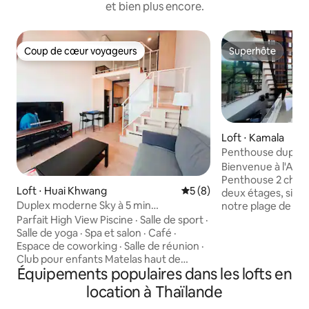
et bien plus encore.
Coup de cœur voyageurs
Superhôte
Coup de cœur voyageurs
Superhôte
Loft ⋅ Kamala
Penthouse duplex
2 chambres Kama
Bienvenue à l'APR
Penthouse 2 cham
Loft ⋅ Huai Khwang
Évaluation moyenne sur la 
5 (8)
deux étages, situ
Duplex moderne Sky à 5 min
notre plage de Kam
d'Ekkamai/Rama 9| Bar RCA
centre géographi
Parfait High View Piscine · Salle de sport ·
proximité se trouv
Salle de yoga · Spa et salon · Café ·
Fantasea, le Cafe
Espace de coworking · Salle de réunion ·
restaurants confor
Club pour enfants Matelas haut de
Équipements populaires dans les lofts en
massage spa, des
gamme neuf · Linge de maison propre
producteurs locaux
de haute qualité · Télévision par câble
location à Thaïlande
des magasins et 7/
40 pouces · Baies vitrées · Agencement