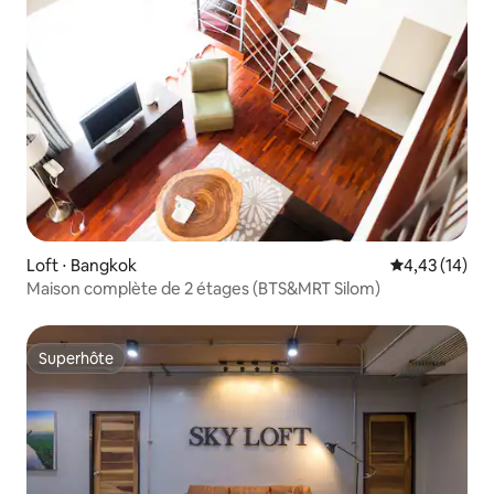
Loft ⋅ Bangkok
Évaluation mo
4,43 (14)
Maison complète de 2 étages (BTS&MRT Silom)
Superhôte
Superhôte