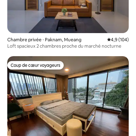
Chambre privée ⋅ Paknam, Mueang
Évaluation mo
4,9 (104)
Loft spacieux 2 chambres proche du marché nocturne
Coup de cœur voyageurs
Coup de cœur voyageurs