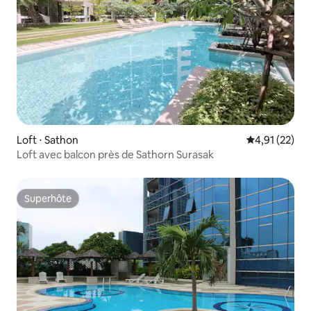
Loft ⋅ Sathon
Évaluation mo
4,91 (22)
Loft avec balcon près de Sathorn Surasak
Superhôte
Superhôte