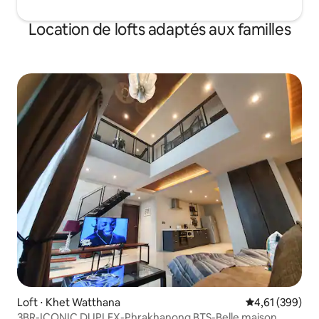
Location de lofts adaptés aux familles
Loft ⋅ Khet Watthana
Évaluation moy
4,61 (399)
3BR-ICONIC DUPLEX-Phrakhanong BTS-Belle maison