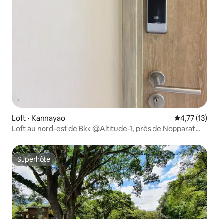
Loft ⋅ Kannayao
Évaluation mo
4,77 (13)
Loft au nord-est de Bkk @Altitude-1, près de Nopparat
MRT.
Superhôte
Superhôte