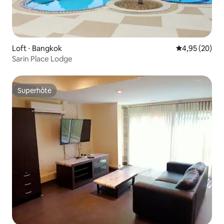
Loft ⋅ Bangkok
Évaluation mo
4,95 (20)
Sarin Place Lodge
Superhôte
Superhôte