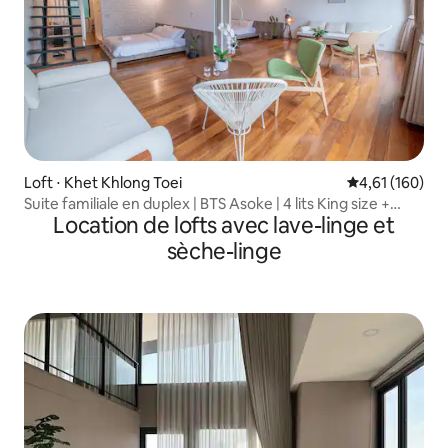
Loft ⋅ Khet Khlong Toei
Évaluation moy
4,61 (160)
Suite familiale en duplex | BTS Asoke | 4 lits King size +
Location de lofts avec lave-linge et
2 canapés
sèche-linge