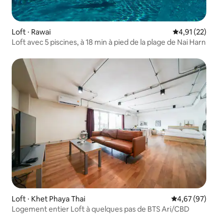
Loft ⋅ Rawai
Évaluation mo
4,91 (22)
Loft avec 5 piscines, à 18 min à pied de la plage de Nai Harn
Loft ⋅ Khet Phaya Thai
Évaluation mo
4,67 (97)
Logement entier Loft à quelques pas de BTS Ari/CBD