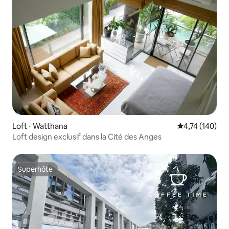
Loft ⋅ Watthana
Évaluation moy
4,74 (140)
Loft design exclusif dans la Cité des Anges
Superhôte
Superhôte