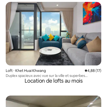
Loft ⋅ Khet Huai Khwang
Évaluation mo
4,88 (17)
Duplex spacieux avec vue sur la ville et superbes
Location de lofts au mois
équipements