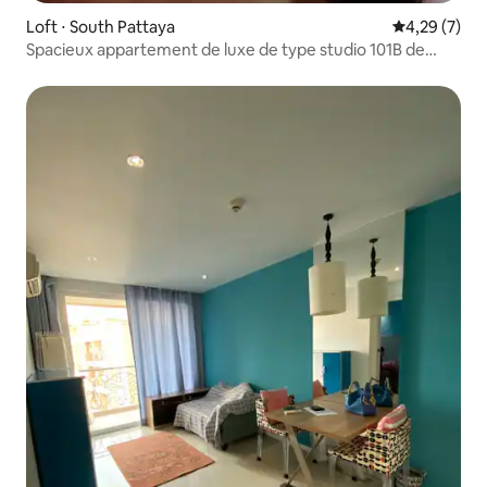
Loft ⋅ South Pattaya
Évaluation m
4,29 (7)
Spacieux appartement de luxe de type studio 101B de
65 m²