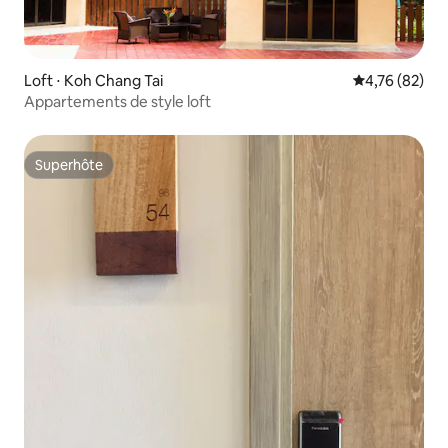
Loft ⋅ Koh Chang Tai
Évaluation mo
4,76 (82)
Appartements de style loft
Superhôte
Superhôte