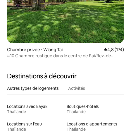
Chambre privée ⋅ Wiang Tai
Évaluation mo
4,8 (174)
#10 Chambre rustique dans le centre de Pai/Rez-de-
chaussée
Destinations à découvrir
Autres types de logements
Activités
Locations avec kayak
Boutiques-hôtels
Thaïlande
Thaïlande
Locations sur l'eau
Locations d'appartements
Thaïlande
Thaïlande