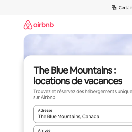
Aller
Certai
directement
au
contenu
The Blue Mountains :
locations de vacances
Trouvez et réservez des hébergements uniqu
sur Airbnb
Adresse
Lorsque les résultats s'affichent, utilisez les flèc
Arrivée