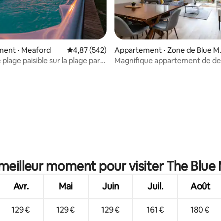
ent ⋅ Meaford
Évaluation moyenne sur la base de 542 commen
4,87 (542)
Appartement ⋅ Zone de Blue M
untain
plage paisible sur la plage par
Magnifique appartement de d
ce Motel * BAIN À REMOUS
chambres surplombant Ski Hill
 la base de 319 commentaires : 4,87 sur 5
 meilleur moment pour visiter The Blue
Avr.
Mai
Juin
Juil.
Août
129 €
129 €
129 €
161 €
180 €