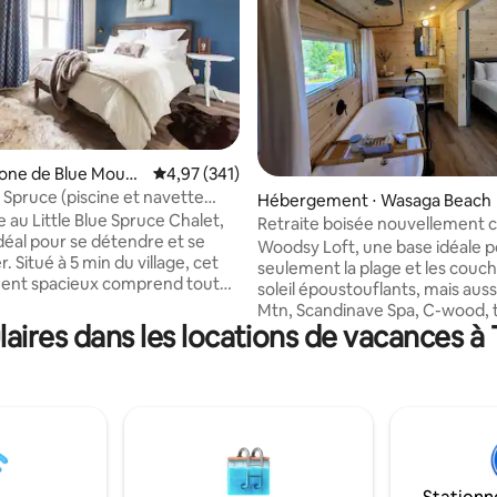
 la base de 221 commentaires : 4,99 sur 5
Zone de Blue Mount
Évaluation moyenne sur la base de 341 comme
4,97 (341)
e Spruce (piscine et navette
Hébergement ⋅ Wasaga Beach
u village)
 au Little Blue Spruce Chalet,
Retraite boisée nouvellement c
idéal pour se détendre et se
- Votre escapade parfaite
Woodsy Loft, une base idéale 
. Situé à 5 min du village, cet
seulement la plage et les couc
ent spacieux comprend tout
soleil époustouflants, mais auss
ous pourriez avoir besoin pour
Mtn, Scandinave Spa, C-wood, 
s vacances sans soucis :
ires dans les locations de vacances à
nouveau casino, tous à proximi
apide, câble et plusieurs
nombreux bars, restaurants, pl
e streaming, beaucoup de
autres choses à faire, à moins d
e serviettes, un lave-
minutes. Lieu de résidence idéal. Doté
he-linge et une cuisine
d'équipements tels qu'un patio
ent équipée. Détendez-vous
moustiquaire, une baignoire XL
io arrière en regardant les
sèche-serviettes, un lit King si
 les lapins, marchez 2 min
télévision « The Frame », une cu
 piscine ou prenez la navette