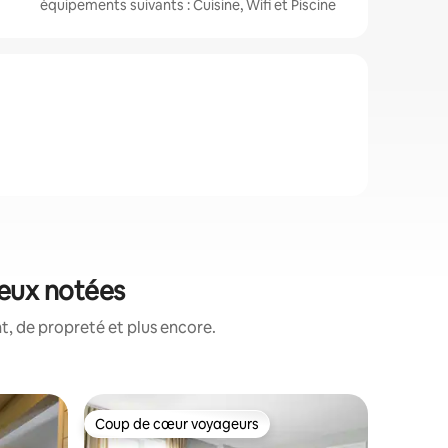
équipements suivants : Cuisine, Wifi et Piscine
ieux notées
, de propreté et plus encore.
Appartem
Coup de cœur voyageurs
Coup de
lus appréciés
Coup de cœur voyageurs
Coup de
Zone de 
Retraite 