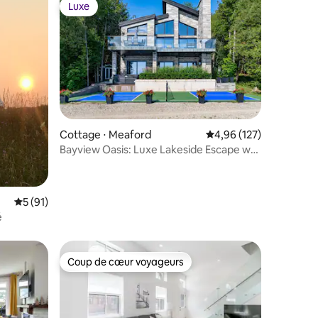
Luxe
lus appréciés
Luxe
taires : 4,83 sur 5
Cottage ⋅ Meaford
Évaluation moyenne sur
4,96 (127)
Bayview Oasis: Luxe Lakeside Escape w/
Pickleball
Évaluation moyenne sur la base de 91 commentaires : 5 sur 5
5 (91)
é
Coup de cœur voyageurs
lus appréciés
Coup de cœur voyageurs