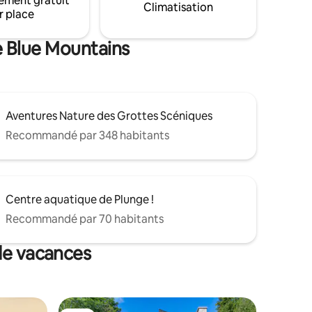
ement gratuit
apide, un
Climatisation
Parfaite escapade de vacances avec
r place
longue.
toutes les commodités de la vie
 maximum
moderne.
e Blue Mountains
Aventures Nature des Grottes Scéniques
Recommandé par 348 habitants
Centre aquatique de Plunge !
Recommandé par 70 habitants
 de vacances