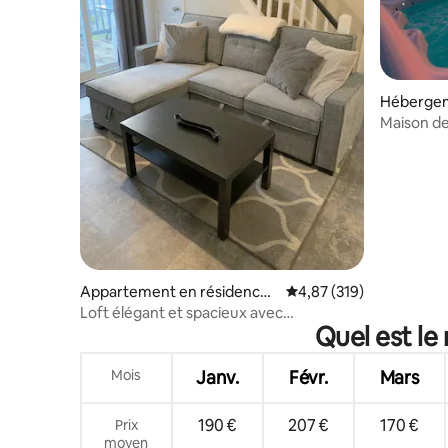
Hébergem
Maison de 
Post Offi
Appartement en résidence ⋅
Évaluation moyenne sur
4,87 (319)
Zone de Blue Mountain
Loft élégant et spacieux avec
Quel est le
2 chambres, 2 salles de bain et 2 balcons
Mois
Janv.
Févr.
Mars
190 €
207 €
170 €
Prix
moyen