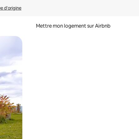
ue d'origine
Mettre mon logement sur Airbnb
sant glisser.