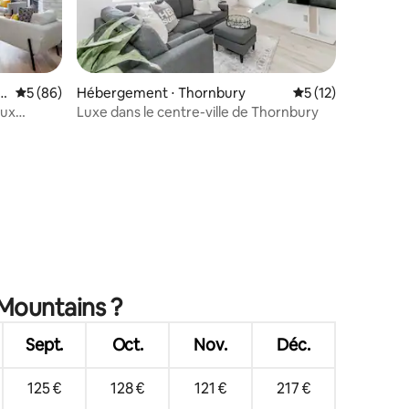
taires : 4,87 sur 5
o
Évaluation moyenne sur la base de 86 commentaires : 5 sur 5
5 (86)
Hébergement ⋅ Thornbury
Évaluation moyenne
5 (12)
eux
Luxe dans le centre-ville de Thornbury
 Mountains ?
Sept.
Oct.
Nov.
Déc.
125 €
128 €
121 €
217 €