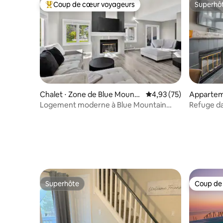
Coup de cœur voyageurs
Superhô
Coups de cœur voyageurs les plus appréciés
Superhô
Chalet ⋅ Zone de Blue Mounta
Évaluation moyenne su
4,93 (75)
Appartem
in
Zone de 
Logement moderne à Blue Mountain
Refuge dan
Village
apparteme
Tremblan
Superhôte
Coup de
Superhôte
Coup de