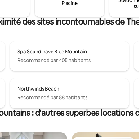
Stationn
équipée, une connexion WI-FI r
Piscine
jusqu'au village. Envoyez-moi un
su
store motorisé... et la liste est 
r en savoir plus ! N° DE
Situé et conçu pour offrir un
: LCSTR20220000080
d'intimité et de détente.
ximité des sites incontournables de Th
Spa Scandinave Blue Mountain
Recommandé par 405 habitants
Northwinds Beach
Recommandé par 88 habitants
untains : d'autres superbes locations