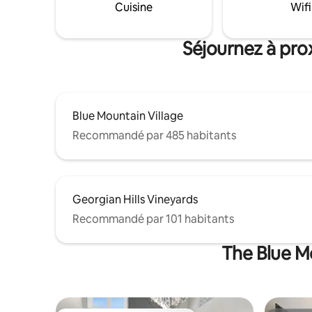
Cuisine
Wifi
nettoyage désinfecte et assainit en
gratuite 
profondeur le logement entre chaque
message pou
réservation.
LICENCE 
Séjournez à pro
Blue Mountain Village
Recommandé par 485 habitants
Georgian Hills Vineyards
Recommandé par 101 habitants
The Blue Mo