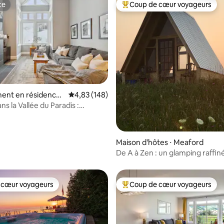
te
Coup de cœur voyageurs
te
Coups de cœur voyageurs les p
r la base de 75 commentaires : 4,93 sur 5
ent en résidence ⋅
Évaluation moyenne sur la base de 148 commen
4,83 (148)
Blue Mountain
s la Vallée du Paradis :
nt près du village de Mont-
t
Maison d'hôtes ⋅ Meaford
De A à Zen : un glamping raffin
 cœur voyageurs
Coup de cœur voyageurs
 cœur voyageurs
Coups de cœur voyageurs les p