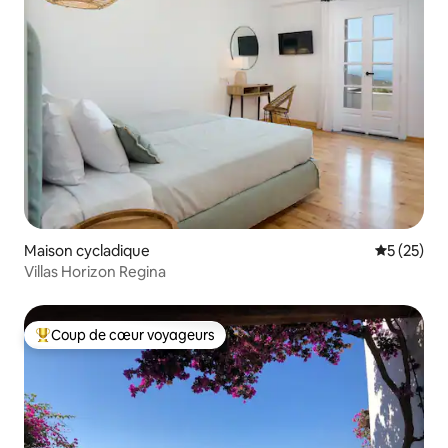
Maison cycladique
Évaluation
5 (25)
Villas Horizon Regina
Coup de cœur voyageurs
Coups de cœur voyageurs les plus appréciés