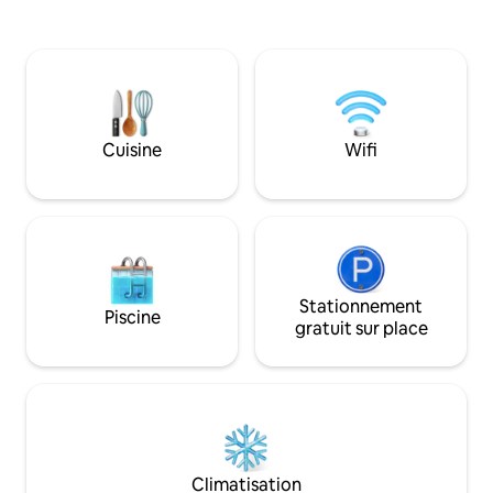
journée. Cet esp
la socialisation dan
la vie estivale déco
dispose également
jacuzzi ombragé. L
de matériaux s'insp
de l'île et de l'artis
Cuisine
Wifi
Stationnement
Piscine
gratuit sur place
Climatisation