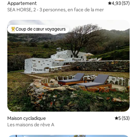
Appartement
Évaluation mo
4,93 (57)
SEA HORSE, 2 - 3 personnes, en face de la mer
Coup de cœur voyageurs
Coups de cœur voyageurs les plus appréciés
Maison cycladique
Évaluation
5 (53)
Les maisons de rêve A