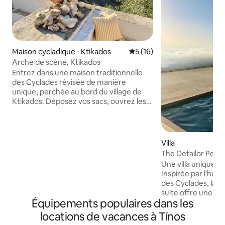
Maison cycladique ⋅ Ktikados
Évaluation moyenne sur la b
5 (16)
Arche de scène, Ktikados
Entrez dans une maison traditionnelle
des Cyclades révisée de manière
unique, perchée au bord du village de
Ktikados. Déposez vos sacs, ouvrez les
doubles portes menant au patio et
installez-vous pour une vue
amphithéâtrale sur la montagne et la
mer ! La propriété se compose d'une
Villa
série de terrasses idéales pour dîner en
The Detailor Peak -
plein air, se prélasser et profiter d'une
3BR/3BA
Une villa unique a
vue imprenable sur le coucher de soleil.
Inspirée par l'hum
Pendant la journée, vous pouvez vous
des Cyclades, la v
attendre à des survols par les corbeaux
suite offre une vu
locaux uniques à l'île et après le coucher
Équipements populaires dans les
mer Égée. La villa dispose d'un coin
du soleil, des visites au clair de lune des
salon/salle à man
locations de vacances à Tínos
moutons de la vallée.
qui peut être utili