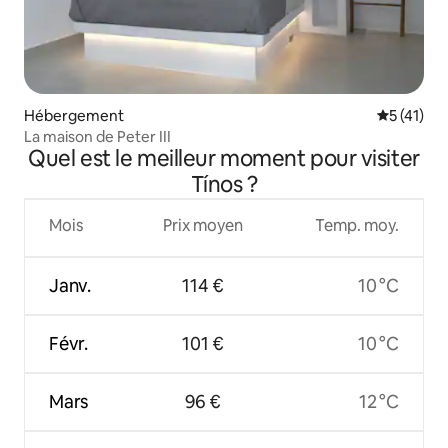
Hébergement
Évaluation
5 (41)
La maison de Peter III
Quel est le meilleur moment pour visiter
Tínos ?
Mois
Prix moyen
Temp. moy.
Janv.
114 €
10 °C
Févr.
101 €
10 °C
Mars
96 €
12 °C