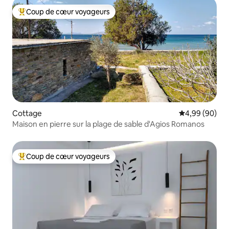
Coup de cœur voyageurs
Coups de cœur voyageurs les plus appréciés
Cottage
Évaluation mo
4,99 (90)
Maison en pierre sur la plage de sable d'Agios Romanos
Coup de cœur voyageurs
Coups de cœur voyageurs les plus appréciés