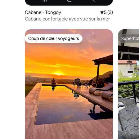
Cabane ⋅ Tongoy
Évaluation moyenn
5 (3)
Cabane confortable avec vue sur la mer
Coup de cœur voyageurs
Superhô
Coup de cœur voyageurs
Superhô