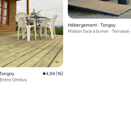
Hébergement ⋅ Tongoy
Maison face à la mer · Terrasse ·
étoilé
 Tongoy
Évaluation moyenne sur la base de 16 comme
4,94 (16)
 Entre Ombus