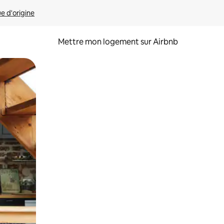
ue d'origine
Mettre mon logement sur Airbnb
sant glisser.