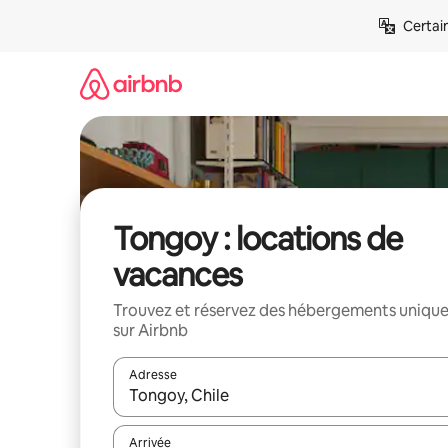
Aller
Certai
directement
au
contenu
Tongoy : locations de
vacances
Trouvez et réservez des hébergements uniqu
sur Airbnb
Adresse
Lorsque les résultats s'affichent, utilisez les flèc
Arrivée