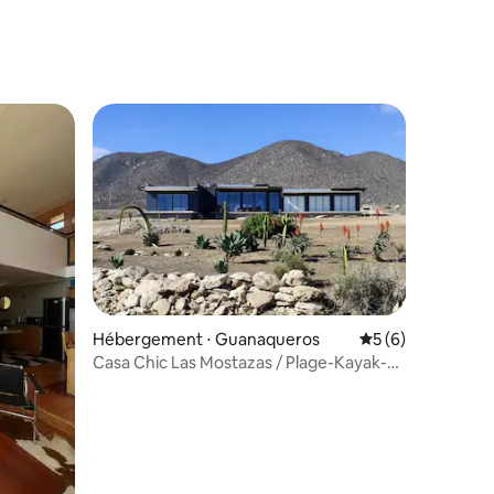
Hébergement ⋅ Guanaqueros
Évaluation moyenn
5 (6)
Casa Chic Las Mostazas / Plage-Kayak-
Starlink-cinéma