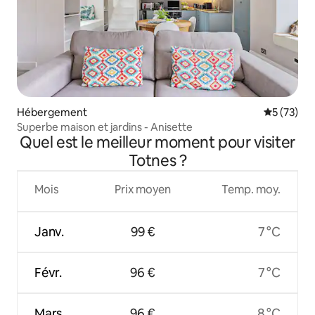
Hébergement
Évaluation
5 (73)
Superbe maison et jardins - Anisette
Quel est le meilleur moment pour visiter
Totnes ?
Mois
Prix moyen
Temp. moy.
Janv.
99 €
7 °C
Févr.
96 €
7 °C
Mars
96 €
8 °C