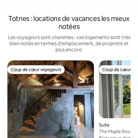
Totnes : locations de vacances les mieux
notées
Les voyageurs sont unanimes : ces logements sont très
bien notés en termes d'emplacement, de propreté et
plus encore.
Coup de cœur voyageurs
Coup de cœur vo
Coup de cœur voyageurs
Coup de cœur vo
Suite
The Maple Room, T
de la suite.
Bienvenue dans l