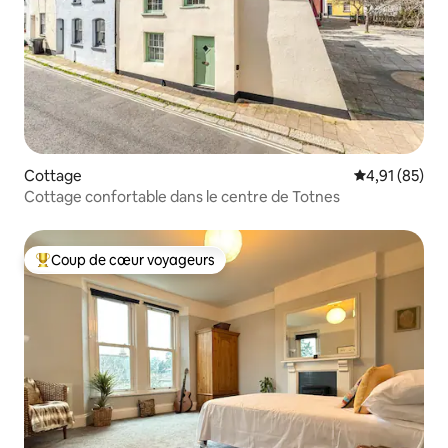
Cottage
Évaluation mo
4,91 (85)
Cottage confortable dans le centre de Totnes
Coup de cœur voyageurs
Coups de cœur voyageurs les plus appréciés