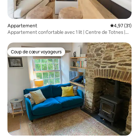
Appartement
Évaluation mo
4,97 (31)
Appartement confortable avec 1 lit | Centre de Totnes |
Parking
Coup de cœur voyageurs
Coup de cœur voyageurs