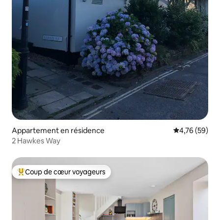
Appartement en résidence
Évaluation mo
4,76 (59)
2 Hawkes Way
Coup de cœur voyageurs
Coups de cœur voyageurs les plus appréciés