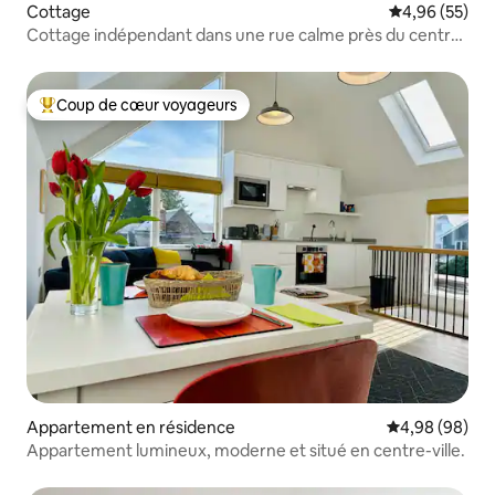
Cottage
Évaluation mo
4,96 (55)
Cottage indépendant dans une rue calme près du centre-
ville
Coup de cœur voyageurs
Coups de cœur voyageurs les plus appréciés
Appartement en résidence
Évaluation mo
4,98 (98)
Appartement lumineux, moderne et situé en centre-ville.