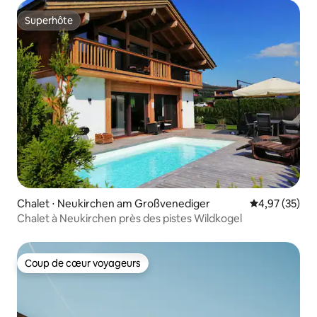
Superhôte
Superhôte
Chalet ⋅ Neukirchen am Großvenediger
Évaluation mo
4,97 (35)
Chalet à Neukirchen près des pistes Wildkogel
Coup de cœur voyageurs
Coup de cœur voyageurs