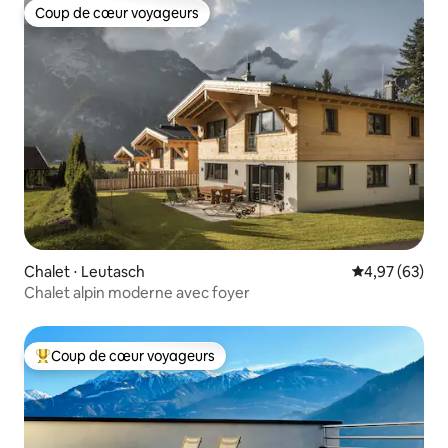
Coup de cœur voyageurs
Coup de cœur voyageurs
Chalet ⋅ Leutasch
Évaluation mo
4,97 (63)
Chalet alpin moderne avec foyer
Coup de cœur voyageurs
Coups de cœur voyageurs les plus appréciés