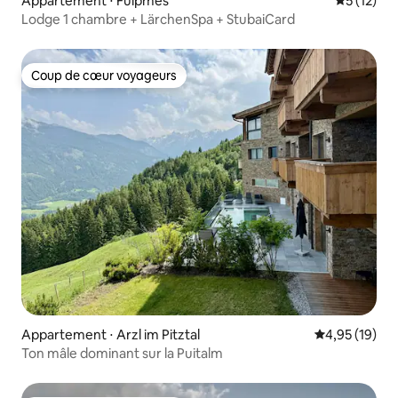
Appartement ⋅ Fulpmes
Évaluation
5 (12)
Lodge 1 chambre + LärchenSpa + StubaiCard
Coup de cœur voyageurs
Coup de cœur voyageurs
Appartement ⋅ Arzl im Pitztal
Évaluation mo
4,95 (19)
Ton mâle dominant sur la Puitalm