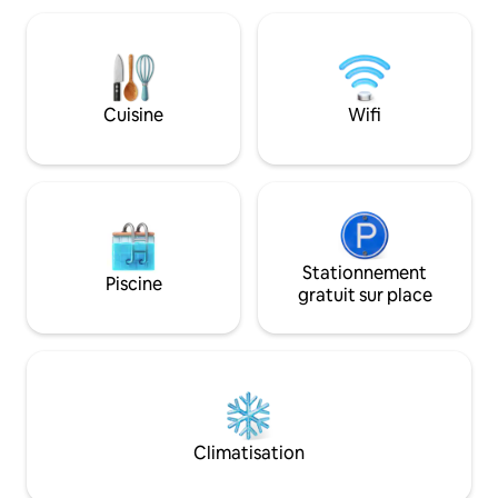
ceux qui « séjournent et se détendent »
salle de bain atte
se sentiront comme chez eux. WIFI, TV,
canapé-lit À l'étage - 1 chambre - 1
BT-boxes, une place de parking sont
chambre traversan
disponibles gratuitement ; pour le sauna,
de détente - Espace enfa
nous prenons une petite fête. La cuisine
jardin - 2 places de
est bien équipée .
Cuisine
Wifi
la gare et à 5 min 
Stationnement
Piscine
gratuit sur place
Climatisation