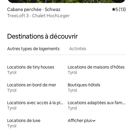
Cabane perchée ⋅ Schwaz
Évaluation
5 (13)
TreeLoft 3 - Chalet HochLeger
Destinations à découvrir
Autres types de logements
Activités
Locations de tiny houses
Locations de maisons d'hôtes
Tyrol
Tyrol
Locations en bord de mer
Boutiques-hôtels
Tyrol
Tyrol
Locations avec accès à la plage
Locations adaptées aux familles
Tyrol
Tyrol
Locations de luxe
Afficher plus
Tyrol