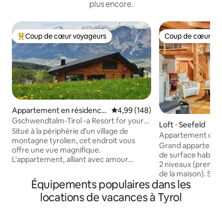
plus encore.
Coup de cœur voyageurs
Coup de cœur vo
Coups de cœur voyageurs les plus appréciés
Coup de cœur vo
Appartement en résidence
Évaluation moyenne sur la base 
4,99 (148)
⋅ Innsbruck-Land
Gschwendtalm-Tirol -a Resort for your
Loft ⋅ Seefeld
Take-Time
Situé à la périphérie d'un village de
Appartement de lu
montagne tyrolien, cet endroit vous
terrasse, jardin
Grand appartemen
offre une vue magnifique.
de surface habitab
L'appartement, alliant avec amour
2 niveaux (premie
tradition et modernité, vous permettra
de la maison). Surf
de vous calmer et de vous ressourcer
Équipements populaires dans les
230 m² En bas - Cuisine et salon
instantanément. Un téléphérique à
combinés avec un
locations de vacances à Tyrol
proximité vous permet de pratiquer
équipée, une che
toutes sortes de sports de montagne en
télévision, des tab
été comme en hiver. Pourtant, même
bain + WC - WC + p