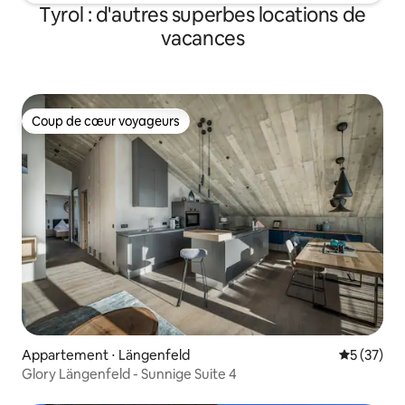
Tyrol : d'autres superbes locations de
vacances
Coup de cœur voyageurs
Coup de cœur voyageurs
Appartement ⋅ Längenfeld
Évaluation
5 (37)
Glory Längenfeld - Sunnige Suite 4