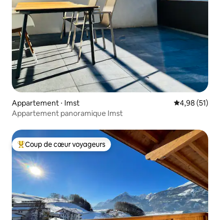
Appartement ⋅ Imst
Évaluation mo
4,98 (51)
Appartement panoramique Imst
Coup de cœur voyageurs
Coups de cœur voyageurs les plus appréciés