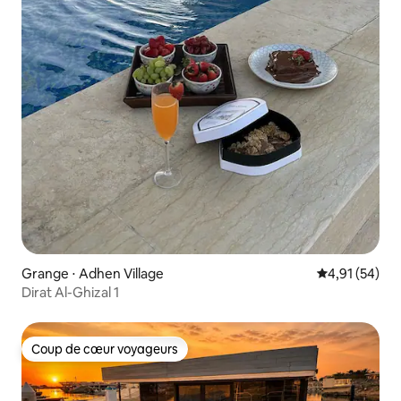
Grange ⋅ Adhen Village
Évaluation mo
4,91 (54)
Dirat Al-Ghizal 1
Coup de cœur voyageurs
Coup de cœur voyageurs