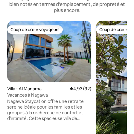
bien notés en termes d'emplacement, de propreté et
plus encore.
Coup de cœur voyageurs
Coup de cœur vo
Coup de cœur voyageurs
Coup de cœur vo
Villa ⋅ Al Manama
Évaluation moyenne sur la base
4,93 (92)
Vacances à Nagawa
Nagawa Staycation offre une retraite
sereine idéale pour les familles et les
groupes à la recherche de confort et
d'intimité. Cette spacieuse villa de
4 chambres dispose d'une piscine
privée, d'un jacuzzi et d'un jardin, ainsi