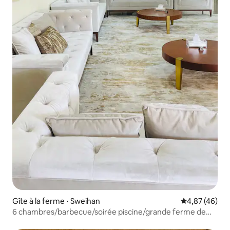
Gîte à la ferme ⋅ Sweihan
Évaluation mo
4,87 (46)
6 chambres/barbecue/soirée piscine/grande ferme de
luxe près d'AD/Al AIN