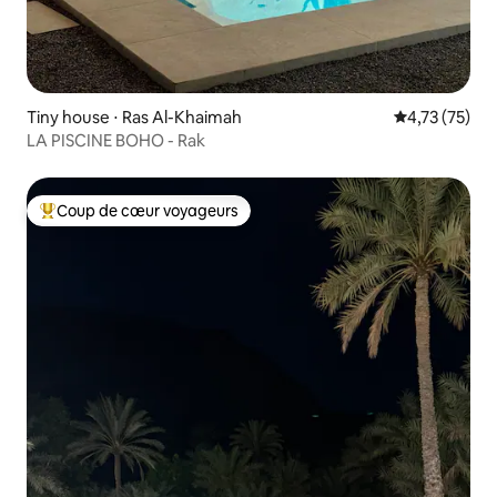
Tiny house ⋅ Ras Al-Khaimah
Évaluation mo
4,73 (75)
LA PISCINE BOHO - Rak
Coup de cœur voyageurs
Coups de cœur voyageurs les plus appréciés