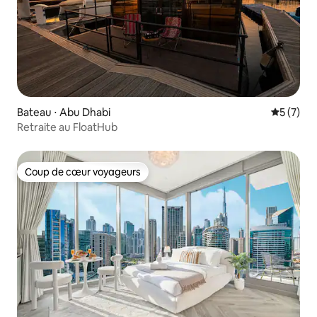
Bateau ⋅ Abu Dhabi
Évaluatio
5 (7)
Retraite au FloatHub
Coup de cœur voyageurs
Coup de cœur voyageurs