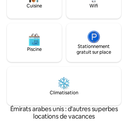
disponible. Une as
Cuisine
Wifi
votre service tout
séjour.
Stationnement
Piscine
gratuit sur place
Climatisation
Émirats arabes unis : d'autres superbes
locations de vacances