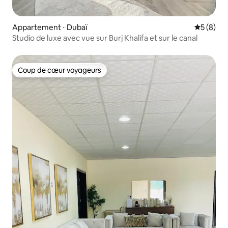
Appartement ⋅ Dubaï
Évaluatio
5 (8)
Studio de luxe avec vue sur Burj Khalifa et sur le canal
Coup de cœur voyageurs
Coup de cœur voyageurs