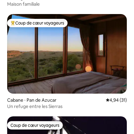
Maison familiale
Coup de cœur voyageurs
Coups de cœur voyageurs les plus appréciés
Cabane ⋅ Pan de Azucar
Évaluation mo
4,94 (31)
Un refuge entre les Sierras
Coup de cœur voyageurs
Coup de cœur voyageurs