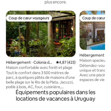
plus encore.
Coup de cœur voyageurs
Coup de cœur vo
Coup de cœur voyageurs
Coup de cœur vo
Hébergement ⋅ Vil
Maison spacieuse 
Hébergement ⋅ Colonia del
Évaluation moyenne sur la base 
4,87 (423)
près de la plage
Détendez-vous da
Sacramento
Maison confortable avec forêt et plage
unique et tranquill
Tout le confort dans 3 500 mètres de
Avec une piscine 
parc, à quelques pâtés de maisons d'une
espaces de vie int
belle plage sur le Rio de la Plata. Jacuzzi,
et deux cuisines, 
poêle à bois, AC, four, cuisinière,
pour les familles e
Équipements populaires dans les
barbecue, mini-piscine, Internet,
Située dans un qua
smarttv et plus encore. Une belle
locations de vacances à Uruguay
et sûr à Atlantida,
expérience de repos, de tranquillité et
quelques pas de la
de nature. IMPORTANT : 4 personnes
supermarchés, des
max, mars à décembre seulement plus