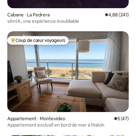
Cabane ⋅ La Pedrera
Évaluation moy
4,88 (241)
sAntA, une expérience inoubliable
Coup de cœur voyageurs
Coups de cœur voyageurs les plus appréciés
Appartement ⋅ Montevideo
Évaluation
5 (47)
Appartement exclusif en bord de mer à Malvín