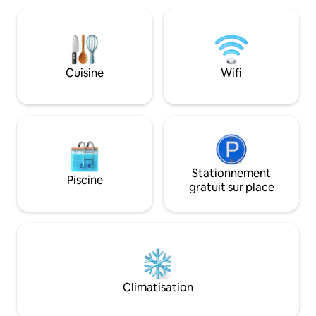
bars et des magasins. Dotée d'int
de 17 ans, janvier et février tout âge.
en bois et de touch
Remarque : la consommation
Marajá est un lieu
d'électricité est facturée séparément,
qui vous offre une 
elle varie entre 2 et 6 dollars par jour,
toute l'année.
selon l'utilisation. Le bois de chauffage
Cuisine
Wifi
est également facturé séparément au
prix du marché.
Stationnement
Piscine
gratuit sur place
Climatisation