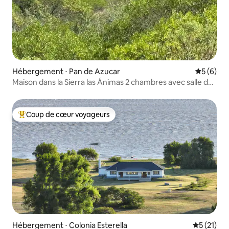
Hébergement ⋅ Pan de Azucar
Évaluatio
5 (6)
Maison dans la Sierra las Ánimas 2 chambres avec salle de
bains privative
Coup de cœur voyageurs
Coups de cœur voyageurs les plus appréciés
Hébergement ⋅ Colonia Esterella
Évaluation
5 (21)