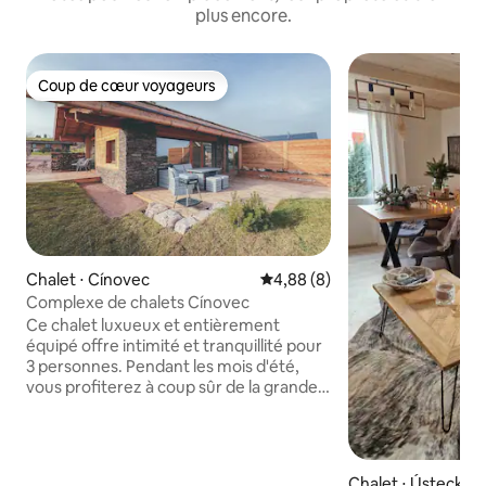
plus encore.
Coup de cœur voyageurs
Coup de cœur voyageurs
Chalet ⋅ Cínovec
Évaluation moyenne sur la bas
4,88 (8)
Complexe de chalets Cínovec
Ce chalet luxueux et entièrement
équipé offre intimité et tranquillité pour
3 personnes. Pendant les mois d'été,
vous profiterez à coup sûr de la grande
terrasse pour les barbecues du soir ou
de la plus petite, juste à côté de la
chambre, pour votre café du matin au
lever du soleil. Parmi les équipements du
Chalet ⋅ Ústecký k