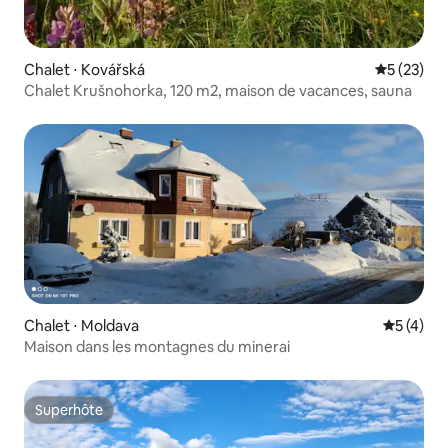
Chalet ⋅ Kovářská
Évaluation
5 (23)
Chalet Krušnohorka, 120 m2, maison de vacances, sauna
Chalet ⋅ Moldava
Évaluatio
5 (4)
Maison dans les montagnes du minerai
Superhôte
Superhôte