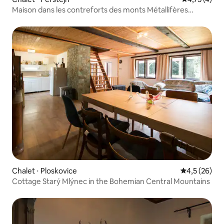
Maison dans les contreforts des monts Métallifères
RÁJOV
Chalet ⋅ Ploskovice
Évaluation m
4,5 (26)
Cottage Starý Mlýnec in the Bohemian Central Mountains