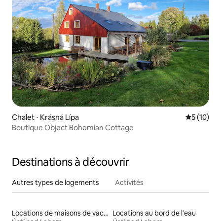
Chalet ⋅ Krásná Lípa
Évaluation
5 (10)
Boutique Object Bohemian Cottage
Destinations à découvrir
Autres types de logements
Activités
Locations de maisons de vacances
Locations au bord de l'eau