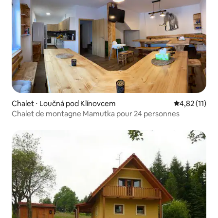
Chalet ⋅ Loučná pod Klínovcem
Évaluation mo
4,82 (11)
Chalet de montagne Mamutka pour 24 personnes