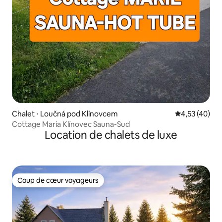
Chalet ⋅ Loučná pod Klínovcem
Évaluation mo
4,53 (40)
Cottage Maria Klínovec Sauna-Sud
Location de chalets de luxe
Coup de cœur voyageurs
Coup de cœur voyageurs