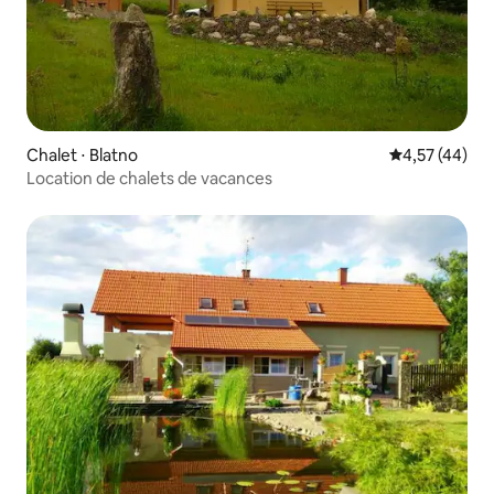
Chalet ⋅ Blatno
Évaluation mo
4,57 (44)
Location de chalets de vacances