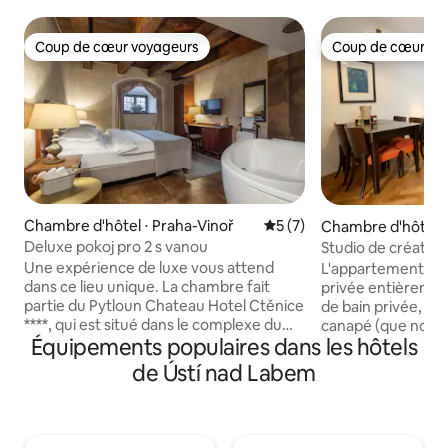
Coup de cœur voyageurs
Coup de cœur vo
Coup de cœur voyageurs
Coup de cœur vo
Chambre d'hôtel ⋅ Praha-Vinoř
Évaluation moyenne sur la 
5 (7)
Chambre d'hôtel ⋅
Deluxe pokoj pro 2 s vanou
Studio de création 
Vieille-Ville
Une expérience de luxe vous attend
L'appartement dis
dans ce lieu unique. La chambre fait
privée entièremen
partie du Pytloun Chateau Hotel Ctěnice
de bain privée, d'u
****, qui est situé dans le complexe du
canapé (que nous
Équipements populaires dans les hôtels
château de Ctěnice. Cet hôtel de luxe
préparer pour vo
de la chaîne hôtelière tchèque PYTLOUN
double). White Wolf House (auberge et
de Ústí nad Labem
HOTELS propose un hébergement
appartements) es
romantique dans 24 chambres à
moderne avec des
l’atmosphère d’époque élégante. Le
situés dans le cœu
stationnement est assuré dans le
Prague, juste à cô