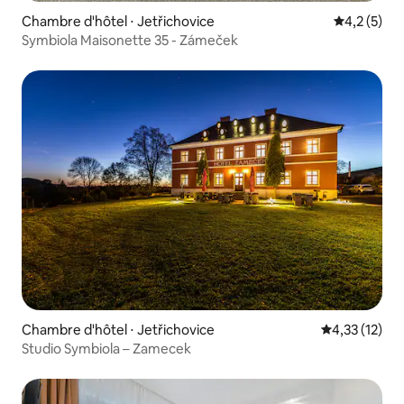
Chambre d'hôtel ⋅ Jetřichovice
Évaluation 
4,2 (5)
Symbiola Maisonette 35 - Zámeček
Chambre d'hôtel ⋅ Jetřichovice
Évaluation mo
4,33 (12)
Studio Symbiola – Zamecek