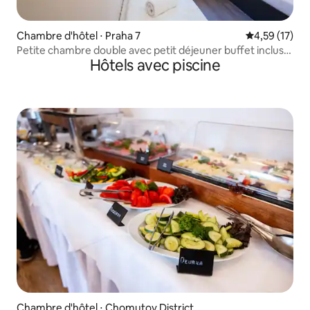
Chambre d'hôtel ⋅ Praha 7
Évaluation mo
4,59 (17)
Petite chambre double avec petit déjeuner buffet inclus
Hôtels avec piscine
(#5)
Chambre d'hôtel ⋅ Chomutov District