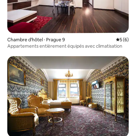
Chambre d'hôtel ⋅ Prague 9
Évaluatio
5 (6)
Appartements entièrement équipés avec climatisation