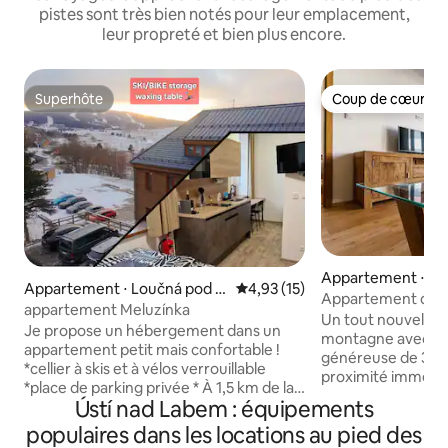
pistes sont très bien notés pour leur emplacement,
leur propreté et bien plus encore.
Superhôte
Coup de cœur vo
Superhôte
Coup de cœur vo
Appartement ⋅ Lo
Appartement ⋅ Loučná pod Kl
Évaluation moyenne sur la base
4,93 (15)
vcem
Appartement de 
ínovcem
appartement Meluzínka
Klínovec
Un tout nouvel a
Je propose un hébergement dans un
montagne avec une
appartement petit mais confortable !
généreuse de 3+kk
*cellier à skis et à vélos verrouillable
proximité immédiat
*place de parking privée * À 1,5 km de la
Klínovec (250m du 
Ústí nad Labem : équipements
station de ski (pistes de ski en hiver,
L’appartement di
sentiers de randonnée en été (à
populaires dans les locations au pied des
pour 2+2 personne
proximité et autres zones de Plešivec,