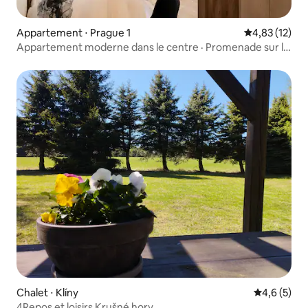
Appartement ⋅ Prague 1
Évaluation mo
4,83 (12)
Appartement moderne dans le centre · Promenade sur le
pont Charles · 3 voyageurs
Chalet ⋅ Klíny
Évaluation 
4,6 (5)
4Repos et loisirs Krušné hory