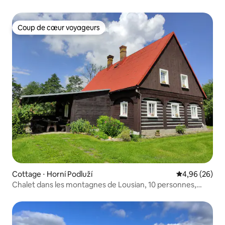
Coup de cœur voyageurs
Coup de cœur voyageurs
Cottage ⋅ Horní Podluží
Évaluation mo
4,96 (26)
Chalet dans les montagnes de Lousian, 10 personnes,
terrasse