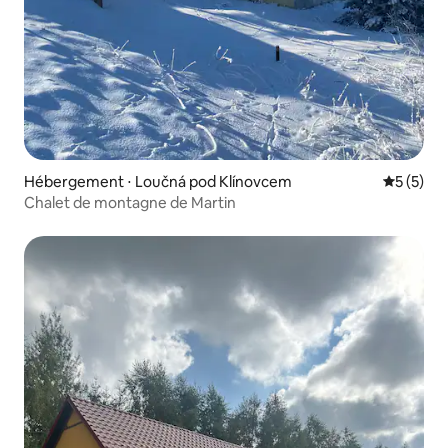
Hébergement ⋅ Loučná pod Klínovcem
Évaluatio
5 (5)
Chalet de montagne de Martin