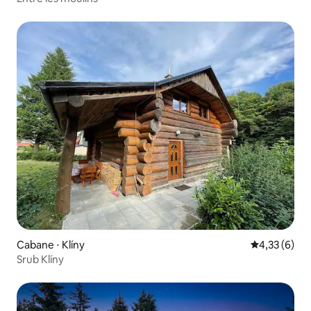
Cabane ⋅ Klíny
Évaluation m
4,33 (6)
Srub Klíny