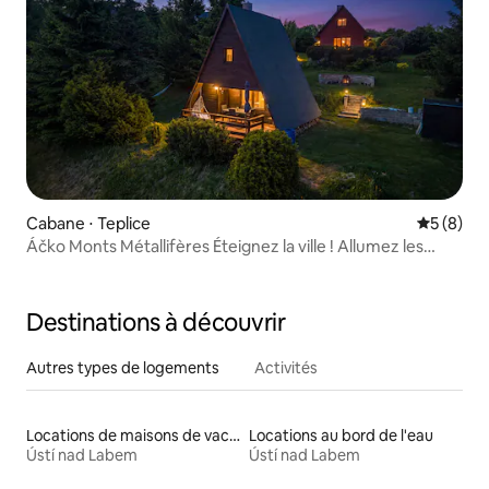
Cabane ⋅ Teplice
Évaluatio
5 (8)
Áčko Monts Métallifères Éteignez la ville ! Allumez les
montagnes !
Destinations à découvrir
Autres types de logements
Activités
Locations de maisons de vacances
Locations au bord de l'eau
Ústí nad Labem
Ústí nad Labem