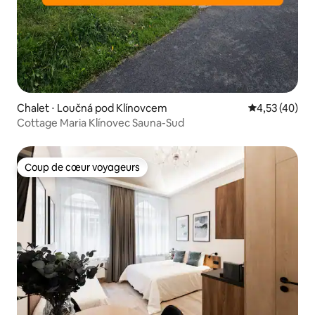
Chalet ⋅ Loučná pod Klínovcem
Évaluation mo
4,53 (40)
Cottage Maria Klínovec Sauna-Sud
Coup de cœur voyageurs
Coup de cœur voyageurs