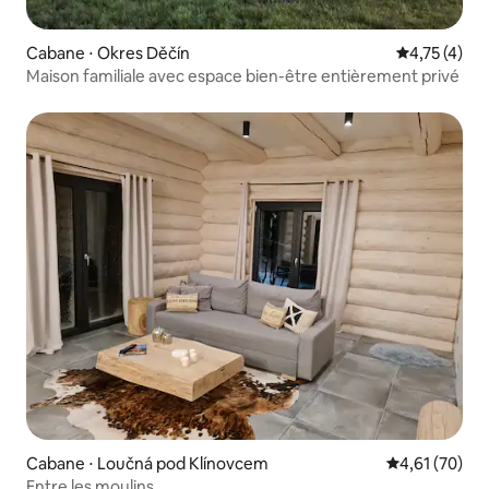
Cabane ⋅ Okres Děčín
Évaluation m
4,75 (4)
Maison familiale avec espace bien-être entièrement privé
Cabane ⋅ Loučná pod Klínovcem
Évaluation mo
4,61 (70)
Entre les moulins