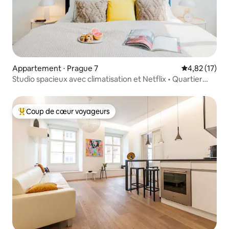
Appartement ⋅ Prague 7
Évaluation mo
4,82 (17)
Studio spacieux avec climatisation et Netflix • Quartier
branché
Coup de cœur voyageurs
Coups de cœur voyageurs les plus appréciés