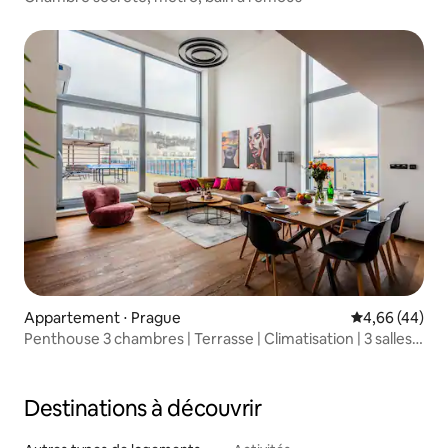
Appartement ⋅ Prague
Évaluation mo
4,66 (44)
Penthouse 3 chambres | Terrasse | Climatisation | 3 salles
de bain | VE
Destinations à découvrir