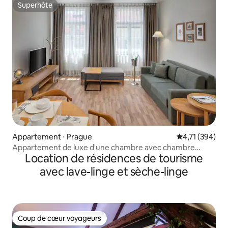
Superhôte
Superhôte
Appartement ⋅ Prague
Évaluation moy
4,71 (394)
Appartement de luxe d'une chambre avec chambre
Location de résidences de tourisme
séparée
avec lave-linge et sèche-linge
Coup de cœur voyageurs
Coup de cœur voyageurs