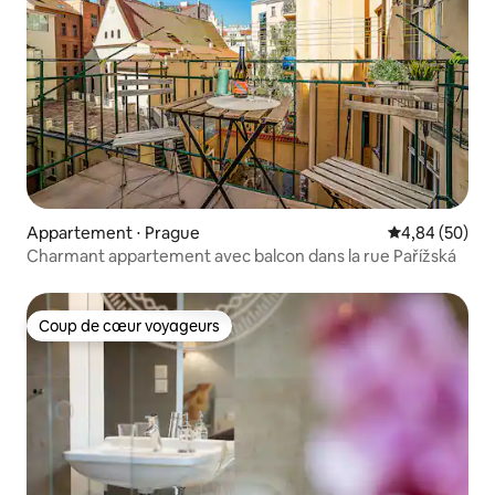
Appartement ⋅ Prague
Évaluation mo
4,84 (50)
Charmant appartement avec balcon dans la rue Pařížská
Coup de cœur voyageurs
Coup de cœur voyageurs