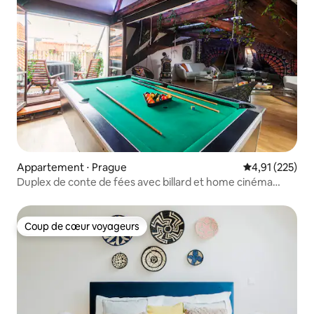
Appartement ⋅ Prague
Évaluation moy
4,91 (225)
Duplex de conte de fées avec billard et home cinéma
dans la vieille ville
Coup de cœur voyageurs
Coup de cœur voyageurs