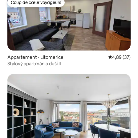
Coup de cœur voyageurs
Coup de cœur voyageurs
Appartement ⋅ Litomerice
Évaluation mo
4,89 (37)
Stylový apartmán a duší II