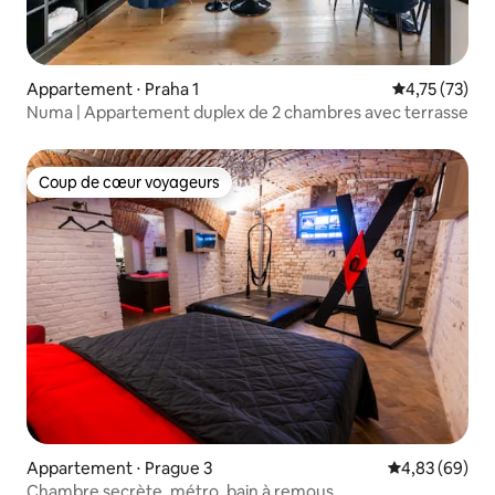
Appartement ⋅ Praha 1
Évaluation mo
4,75 (73)
Numa | Appartement duplex de 2 chambres avec terrasse
Coup de cœur voyageurs
Coup de cœur voyageurs
Appartement ⋅ Prague 3
Évaluation mo
4,83 (69)
Chambre secrète, métro, bain à remous