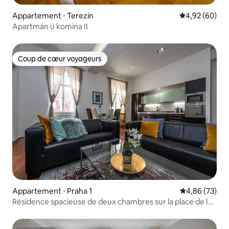
Appartement ⋅ Terezín
Évaluation mo
4,92 (60)
Apartmán u komina II
Coup de cœur voyageurs
Coup de cœur voyageurs
Appartement ⋅ Praha 1
Évaluation mo
4,86 (73)
Résidence spacieuse de deux chambres sur la place de la
vieille ville