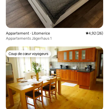
Appartement ⋅ Litomerice
Évaluation mo
4,92 (26)
Appartements Jägerhaus 1
Coup de cœur voyageurs
Coup de cœur voyageurs