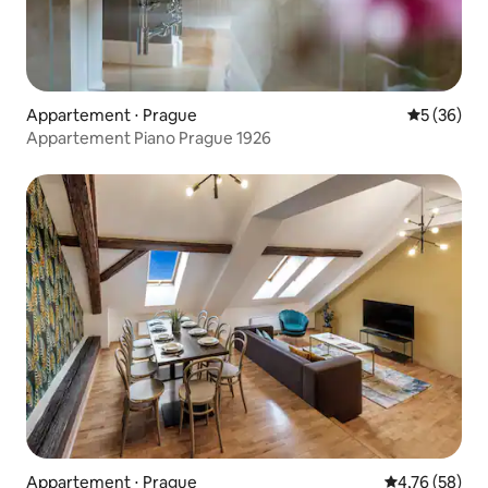
Appartement ⋅ Prague
Évaluation
5 (36)
Appartement Piano Prague 1926
Appartement ⋅ Prague
Évaluation mo
4,76 (58)