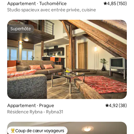
Appartement ⋅ Tuchoměřice
Évaluation moy
4,85 (150)
Studio spacieux avec entrée privée, cuisine
Superhôte
Superhôte
Appartement ⋅ Prague
Évaluation mo
4,92 (38)
Résidence Rybna - Rybna31
Coup de cœur voyageurs
Coups de cœur voyageurs les plus appréciés