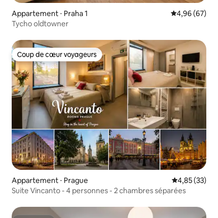
Appartement ⋅ Praha 1
Évaluation mo
4,96 (67)
Tycho oldtowner
Coup de cœur voyageurs
Coup de cœur voyageurs
Appartement ⋅ Prague
Évaluation mo
4,85 (33)
Suite Vincanto - 4 personnes - 2 chambres séparées