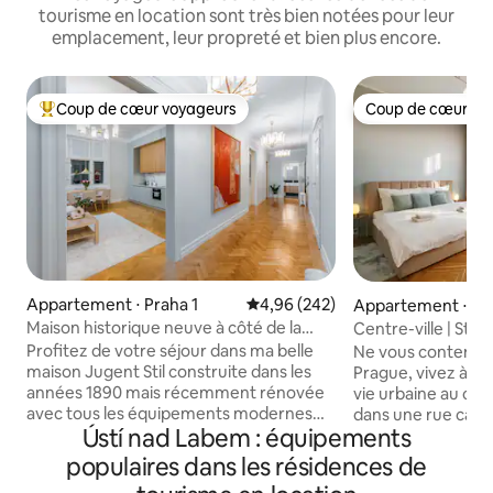
tourisme en location sont très bien notées pour leur
emplacement, leur propreté et bien plus encore.
Coup de cœur voyageurs
Coup de cœur vo
Coups de cœur voyageurs les plus appréciés
Coup de cœur vo
Appartement ⋅ Praha 1
Évaluation moyenne sur la base 
4,96 (242)
Appartement ⋅ Pra
Maison historique neuve à côté de la
Centre-ville | St
place de la vieille ville
flambant neuf
Profitez de votre séjour dans ma belle
Ne vous contentez
maison Jugent Stil construite dans les
Prague, vivez à Pr
années 1890 mais récemment rénovée
vie urbaine au cœ
avec tous les équipements modernes
dans une rue calm
Ústí nad Labem : équipements
que l'on peut souhaiter, y compris la
au centre des activ
climatisation intégrée dans toutes les
principales attract
populaires dans les résidences de
pièces. Appartement de deux chambres
cinéma, salle de sp