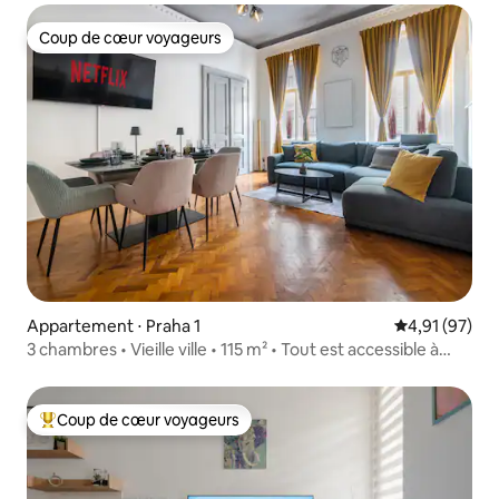
Coup de cœur voyageurs
Coup de cœur voyageurs
Appartement ⋅ Praha 1
Évaluation mo
4,91 (97)
3 chambres • Vieille ville • 115 m² • Tout est accessible à
pied
Coup de cœur voyageurs
Coups de cœur voyageurs les plus appréciés