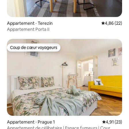
Appartement ⋅ Terezín
Évaluation mo
4,86 (22)
Appartement Porta II
Coup de cœur voyageurs
Coup de cœur voyageurs
Appartement ⋅ Prague 1
Évaluation mo
4,91 (23)
Appartement de célibataire | Espace fumeurs | Cour