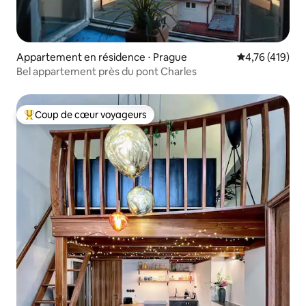
Appartement en résidence ⋅ Prague
Évaluation moy
4,76 (419)
Bel appartement près du pont Charles
Coup de cœur voyageurs
Coups de cœur voyageurs les plus appréciés