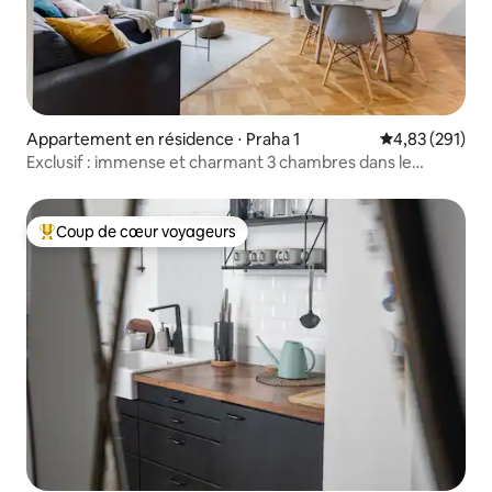
Appartement en résidence ⋅ Praha 1
Évaluation moy
4,83 (291)
Exclusif : immense et charmant 3 chambres dans le
centre historique - S6
Coup de cœur voyageurs
Coups de cœur voyageurs les plus appréciés