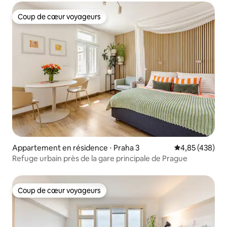
Coup de cœur voyageurs
Coup de cœur voyageurs
Appartement en résidence ⋅ Praha 3
Évaluation moy
4,85 (438)
Refuge urbain près de la gare principale de Prague
Coup de cœur voyageurs
Coup de cœur voyageurs