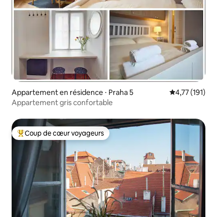
Appartement en résidence ⋅ Praha 5
Évaluation moy
4,77 (191)
Appartement gris confortable
Coup de cœur voyageurs
Coups de cœur voyageurs les plus appréciés