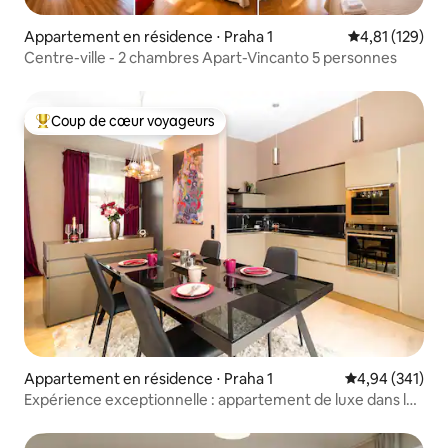
Appartement en résidence ⋅ Praha 1
Évaluation moy
4,81 (129)
Centre-ville - 2 chambres Apart-Vincanto 5 personnes
Coup de cœur voyageurs
Coups de cœur voyageurs les plus appréciés
Appartement en résidence ⋅ Praha 1
Évaluation moy
4,94 (341)
Expérience exceptionnelle : appartement de luxe dans le
centre et parking