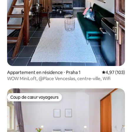
Appartement en résidence ⋅ Praha 1
Évaluation moy
4,97 (103)
WOW MiniLoft, @Place Venceslas, centre-ville, Wifi
Coup de cœur voyageurs
Coup de cœur voyageurs