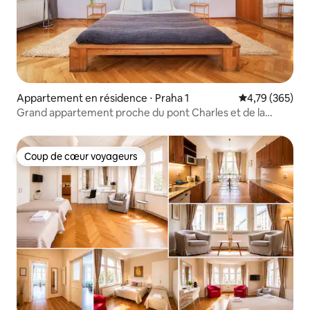
Appartement en résidence ⋅ Praha 1
Évaluation moy
4,79 (365)
Grand appartement proche du pont Charles et de la
Vltava
Coup de cœur voyageurs
Coup de cœur voyageurs