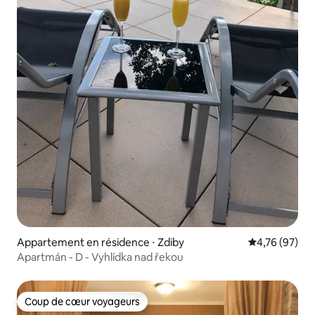
Appartement en résidence ⋅ Zdiby
Évaluation mo
4,76 (97)
Apartmán - D - Vyhlídka nad řekou
Coup de cœur voyageurs
Coup de cœur voyageurs