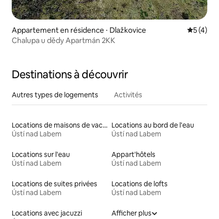
Appartement en résidence ⋅ Dlažkovice
Évaluatio
5 (4)
Chalupa u dědy Apartmán 2KK
Destinations à découvrir
Autres types de logements
Activités
Locations de maisons de vacances
Locations au bord de l'eau
Ústí nad Labem
Ústí nad Labem
Locations sur l'eau
Appart'hôtels
Ústí nad Labem
Ústí nad Labem
Locations de suites privées
Locations de lofts
Ústí nad Labem
Ústí nad Labem
Locations avec jacuzzi
Afficher plus