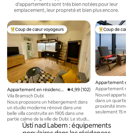
d'appartements sont très bien notées pour leur
emplacement, leur propreté et bien plus encore.
Coup de cœur voyageurs
Coup de cœur 
Coups de cœur voyageurs les plus appréciés
Coups de cœur vo
Appartement en r
⋅ Praha 3
Appartement roma
Appartement en résidence
Évaluation moyenne sur la base 
4,99 (102)
Nouvel apparteme
⋅ Dubí
Vila Bramsch Dubí
dans un quartier 
Nous proposons un hébergement dans
proximité immédia
un studio moderne rénové dans une
seulement 15 minut
belle villa construite en 1905 dans une
est adapté pour 2
partie calme de la ville de Dubí. Le studio
recherchent l'agitat
Ústí nad Labem : équipements
convient à 3adultes ou 2adultes et 2
en même temps, ve
enfants. Le prix s'applique à l'ensemble