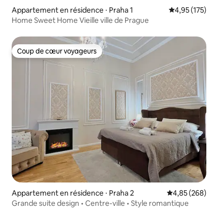
Appartement en résidence ⋅ Praha 1
Évaluation moy
4,95 (175)
Home Sweet Home Vieille ville de Prague
Coup de cœur voyageurs
Coup de cœur voyageurs
Appartement en résidence ⋅ Praha 2
Évaluation moy
4,85 (268)
Grande suite design • Centre-ville • Style romantique