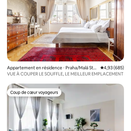
Appartement en résidence ⋅ Praha/Malá Stra
Évaluation moy
4,93 (685)
na
VUE À COUPER LE SOUFFLE, LE MEILLEUR EMPLACEMENT
Coup de cœur voyageurs
Coup de cœur voyageurs