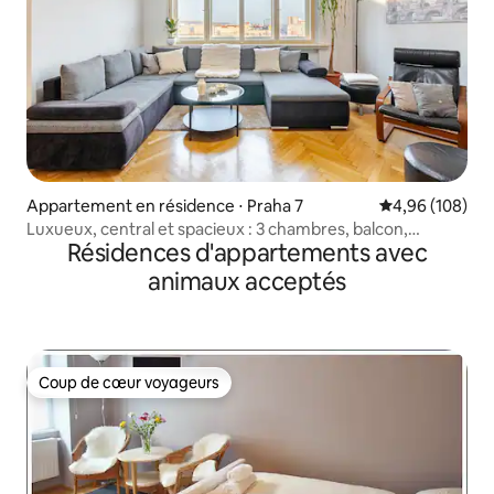
Appartement en résidence ⋅ Praha 7
Évaluation moy
4,96 (108)
Luxueux, central et spacieux : 3 chambres, balcon,
Résidences d'appartements avec
climatisation
animaux acceptés
Coup de cœur voyageurs
Coup de cœur voyageurs