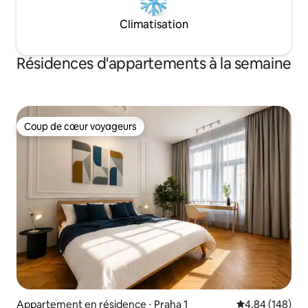
Climatisation
Résidences d'appartements à la semaine
Coup de cœur voyageurs
Coup de cœur voyageurs
Appartement en résidence ⋅ Praha 1
Évaluation moy
4,84 (148)