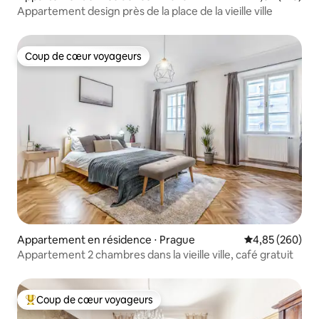
Appartement design près de la place de la vieille ville
Coup de cœur voyageurs
Coup de cœur voyageurs
Appartement en résidence ⋅ Prague
Évaluation moy
4,85 (260)
Appartement 2 chambres dans la vieille ville, café gratuit
Coup de cœur voyageurs
Coups de cœur voyageurs les plus appréciés