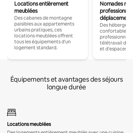
Locations entièrement
Nomades num
meublées
professionnel
déplacement
Des cabanes de montagne
paisibles aux appartements
Des hébergem
urbains pratiques, ces
confortables p
locations meublées offrent
professionnels
tous les équipements d'un
télétravail dis
logement standard.
et d'espaces de
Équipements et avantages des séjours
longue durée
Locations meublées
Des logements entièrement meublés avec une cuisine,