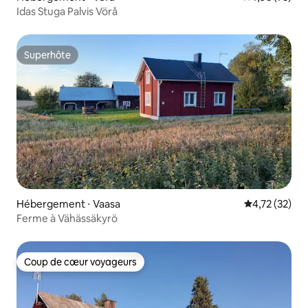
Idas Stuga Palvis Vörå
Superhôte
Superhôte
Hébergement ⋅ Vaasa
Évaluation mo
4,72 (32)
Ferme à Vähässäkyrö
Coup de cœur voyageurs
Coup de cœur voyageurs