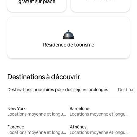
gratuit sur place
Résidence de tourisme
Destinations à découvrir
Destinations populaires pour des séjours prolongés
Destinati
New York
Barcelone
Locations moyenne et longue durée
Locations moyenne et longue durée
Florence
Athènes
Locations moyenne et longue durée
Locations moyenne et longue durée