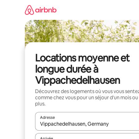
Aller
directement
au
contenu
Locations moyenne et
longue durée à
Vippachedelhausen
Découvrez des logements où vous vous sente
comme chez vous pour un séjour d'un mois ou
plus.
Adresse
Lorsque les résultats s'affichent, utilisez les flèc
Arrivée