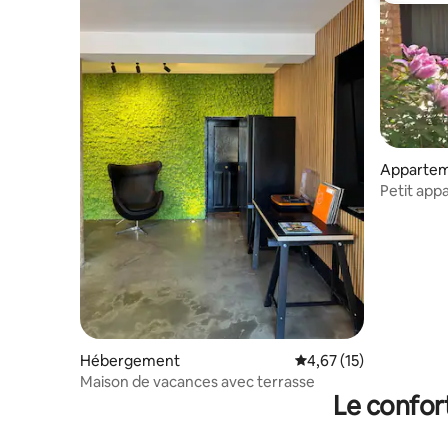
Apparte
Petit app
Hébergement
Évaluation moyenne su
4,67 (15)
Maison de vacances avec terrasse
Le confor