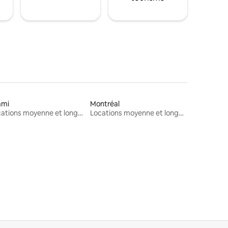
ami
Montréal
Locations moyenne et longue durée
Locations moyenne et longue durée