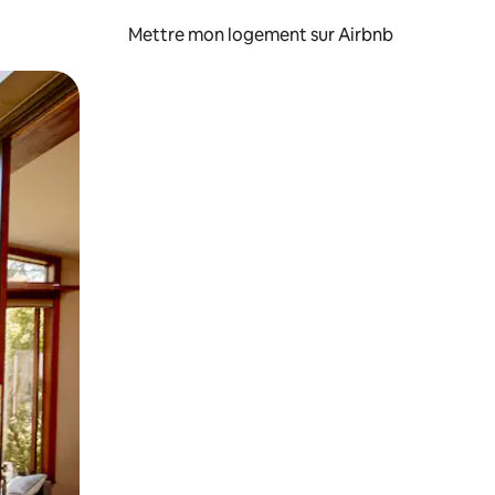
Mettre mon logement sur Airbnb
sant glisser.