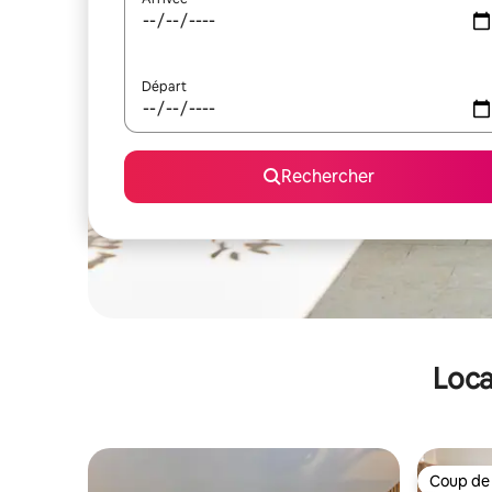
Départ
Rechercher
Loca
Coup de
Coup de