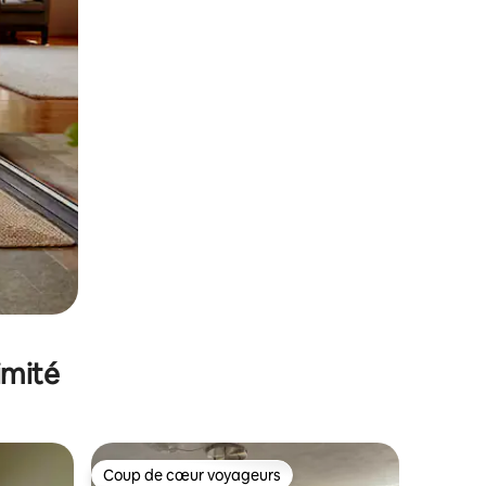
imité
Coup de cœur voyageurs
Coup de cœur voyageurs