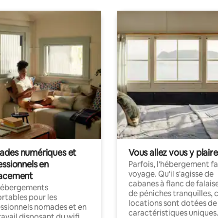
des numériques et
Vous allez vous y plaire
essionnels en
Parfois, l'hébergement fai
voyage. Qu'il s'agisse de
acement
cabanes à flanc de falais
hébergements
de péniches tranquilles, 
rtables pour les
locations sont dotées de
ssionnels nomades et en
caractéristiques uniques
ravail disposant du wifi