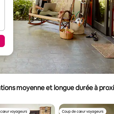
tions moyenne et longue durée à prox
 cœur voyageurs
Coup de cœur voyageurs
 cœur voyageurs
Coup de cœur voyageurs