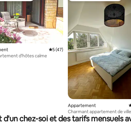
ment
Évaluation moyenne sur la base de 47 co
5 (47)
artement d'hôtes calme
r la base de 15 commentaires : 4,67 sur 5
Appartement
É
Charmant appartement de ville
t d'un chez-soi et des tarifs mensuels 
balcon et places de parking