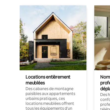
Locations entièrement
Noma
meublées
prof
dépl
Des cabanes de montagne
paisibles aux appartements
Des 
urbains pratiques, ces
confo
locations meublées offrent
profe
tous les équipements d'un
télét