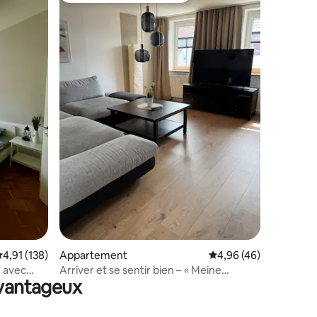
mmentaires : 5 sur 5
valuation moyenne sur la base de 138 commentaires : 4,91 sur 5
4,91 (138)
Appartement
Évaluation moyenne su
4,96 (46)
 avec
Arriver et se sentir bien – « Meine
avantageux
Heimat » à Erfurt