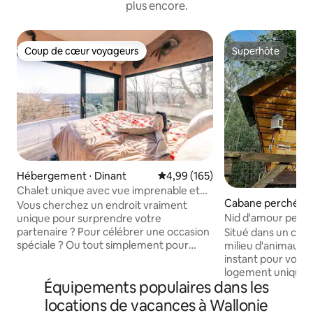
plus encore.
Coup de cœur voyageurs
Superhôte
Coup de cœur voyageurs
Superhôte
Hébergement ⋅ Dinant
Évaluation moyenne sur la base 
4,99 (165)
Chalet unique avec vue imprenable et
Cabane perchée 
bien-être privé
Vous cherchez un endroit vraiment
Nid d'amour perch
unique pour surprendre votre
Luxueux
partenaire ? Pour célébrer une occasion
Situé dans un cadre
spéciale ? Ou tout simplement pour
milieu d'animaux,la
vous retirer dans un endroit calme après
instant pour vous f
une journée stressante ? Alors venez à
logement unique t
Équipements populaires dans les
El Clandestino - Luna, situé au milieu
cabane perchée rel
d'une réserve naturelle à 5 minutes du
cachée des regard
locations de vacances à Wallonie
centre de la merveilleuse ville de Dinant.
sal/cuis/sdb) Situ