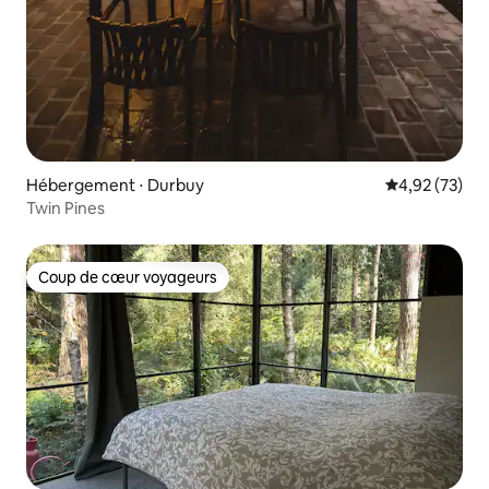
Hébergement ⋅ Durbuy
Évaluation mo
4,92 (73)
Twin Pines
Coup de cœur voyageurs
Coup de cœur voyageurs