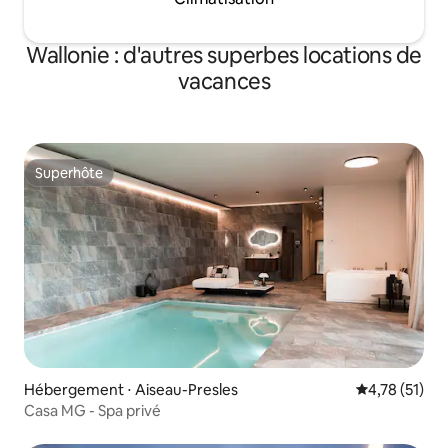
Wallonie : d'autres superbes locations de
vacances
Superhôte
Superhôte
Hébergement ⋅ Aiseau-Presles
Évaluation mo
4,78 (51)
Casa MG - Spa privé