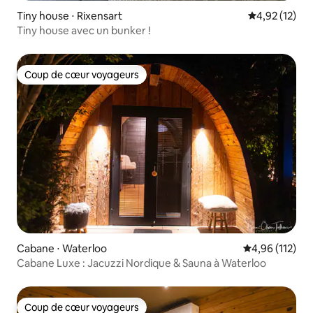
Tiny house ⋅ Rixensart
Évaluation mo
4,92 (12)
Tiny house avec un bunker !
Coup de cœur voyageurs
Coup de cœur voyageurs
Cabane ⋅ Waterloo
Évaluation moy
4,96 (112)
Cabane Luxe : Jacuzzi Nordique & Sauna à Waterloo
Coup de cœur voyageurs