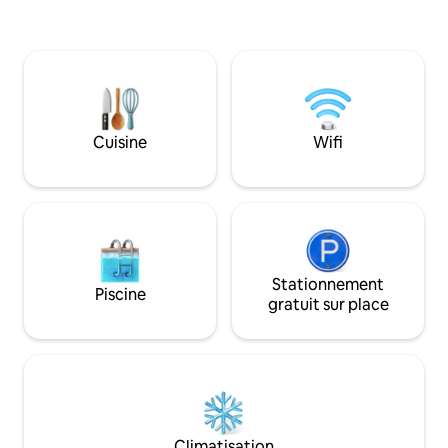
Vous serez assis au sommet d'une
Ardennes belges à
colline avec une vue imprenable sur la
pleine forêt à 10
ville tout en étant simultanément au
entre Namur et Di
milieu des bois ! Le chalet est
forêt en allant au
entièrement équipé avec son propre
15min à pied à tra
espace bien-être privé, Netflix,
points de vue en Wallon
cheminée.
ressourcante
Cuisine
Wifi
Stationnement
Piscine
gratuit sur place
Climatisation