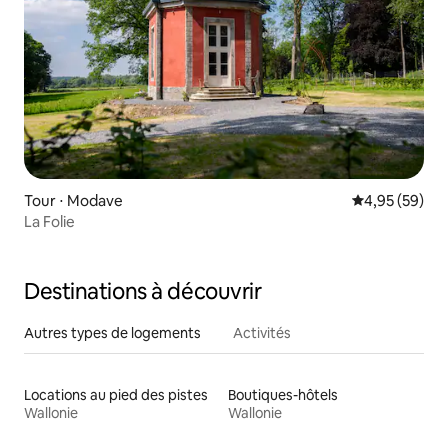
Tour ⋅ Modave
Évaluation mo
4,95 (59)
La Folie
Destinations à découvrir
Autres types de logements
Activités
Locations au pied des pistes
Boutiques-hôtels
Wallonie
Wallonie