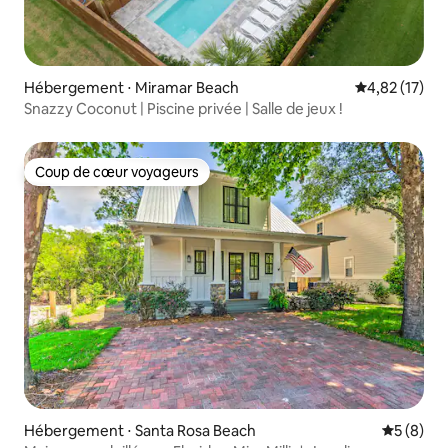
Hébergement ⋅ Miramar Beach
Évaluation mo
4,82 (17)
Snazzy Coconut | Piscine privée | Salle de jeux !
Coup de cœur voyageurs
Coup de cœur voyageurs
Hébergement ⋅ Santa Rosa Beach
Évaluatio
5 (8)