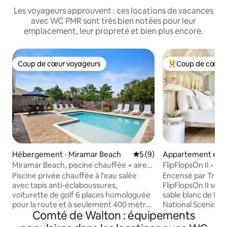
Les voyageurs approuvent : ces locations de vacances
avec WC PMR sont très bien notées pour leur
emplacement, leur propreté et bien plus encore.
Coup de cœur voyageurs
Coup de cœur 
Coup de cœur voyageurs
Coups de cœur vo
Hébergement ⋅ Miramar Beach
Évaluation moyenne sur la 
5 (9)
Appartement en r
⋅ Inlet Beach
Miramar Beach, piscine chauffée + aire
FlipFlopsOn II • 80 
de jeux, voiturette de golf
FL 30A
Piscine privée chauffée à l'eau salée
Encensé par Travel
avec tapis anti-éclaboussures,
FlipFlopsOn II se 
voiturette de golf 6 places homologuée
sable blanc de Inl
pour la route et à seulement 400 mètres
National Scenic By
Comté de Walton : équipements
de Miramar Beach. La retraite rustique
côte du Golfe de Floride
peut accueillir 12 personnes dans un
accueillir quatre 