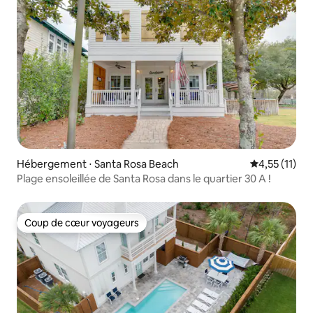
Hébergement ⋅ Santa Rosa Beach
Évaluation m
4,55 (11)
Plage ensoleillée de Santa Rosa dans le quartier 30 A !
Coup de cœur voyageurs
Coup de cœur voyageurs