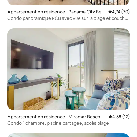
Appartement en résidence ⋅ Panama City Bea
Évaluation mo
4,74 (70)
ch
Condo panoramique PCB avec vue sur la plage et coucher
de soleil !
Appartement en résidence ⋅ Miramar Beach
Évaluation mo
4,58 (12)
Condo 1 chambre, piscine partagée, accès plage