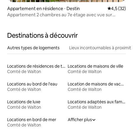
Appartement en résidence ⋅ Destin
Évaluation m
4,5 (32)
Appartement 2 chambres au 7e étage avec vue sur
l'océan et balcon privé
Destinations à découvrir
Autres types de logements
Lieux incontournables à proximit
Locations de résidences de tourisme
Locations de maisons de ville
Comté de Walton
Comté de Walton
Locations au bord de l'eau
Location de maisons de vacances
Comté de Walton
Comté de Walton
Locations de luxe
Locations adaptées aux familles
Comté de Walton
Comté de Walton
Locations en bord de mer
Afficher plus
Comté de Walton