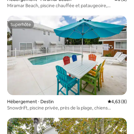
Miramar Beach, piscine chauffée et pataugeoire,
voiturette de golf
Superhôte
Superhôte
Hébergement ⋅ Destin
Évaluation m
4,63 (8)
Snowdrift, piscine privée, près de la plage, chiens
acceptés