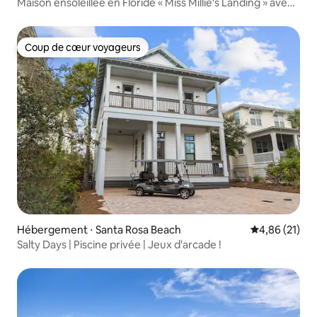
Maison ensoleillée en Floride « Miss Millie's Landing » avec
terrasse !
Coup de cœur voyageurs
Coup de cœur voyageurs
Hébergement ⋅ Santa Rosa Beach
Évaluation mo
4,86 (21)
Salty Days | Piscine privée | Jeux d'arcade !