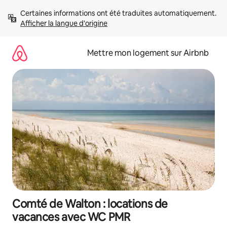
Aller
Certaines informations ont été traduites automatiquement. 
directement
Afficher la langue d'origine
au
contenu
Mettre mon logement sur Airbnb
Comté de Walton : locations de
vacances avec WC PMR