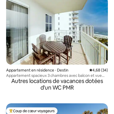
Appartement en résidence ⋅ Destin
Évaluation mo
4,68 (34)
Appartement spacieux 3 chambres avec balcon et vue
Autres locations de vacances dotées
sur l'océan
d'un WC PMR
Coup de cœur voyageurs
Coups de cœur voyageurs les plus appréciés