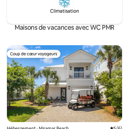
Climatisation
Maisons de vacances avec WC PMR
Coup de cœur voyageurs
Coup de cœur voyageurs
Hébergement ⋅ Miramar Beach
Évaluatio
5 (6)