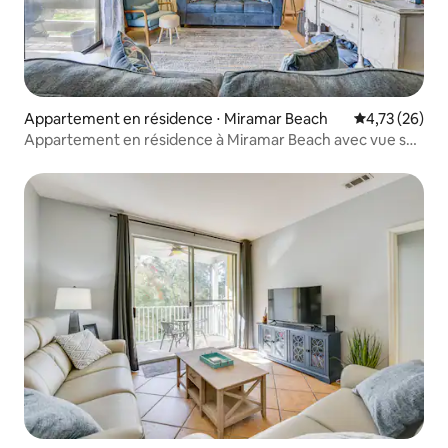
Appartement en résidence ⋅ Miramar Beach
Évaluation mo
4,73 (26)
Appartement en résidence à Miramar Beach avec vue sur
le terrain de golf !