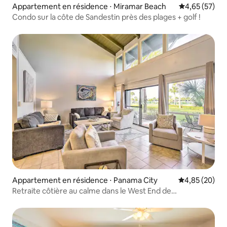
Appartement en résidence ⋅ Miramar Beach
Évaluation mo
4,65 (57)
Condo sur la côte de Sandestin près des plages + golf !
Appartement en résidence ⋅ Panama City
Évaluation mo
4,85 (20)
Retraite côtière au calme dans le West End de
Palm Beach County