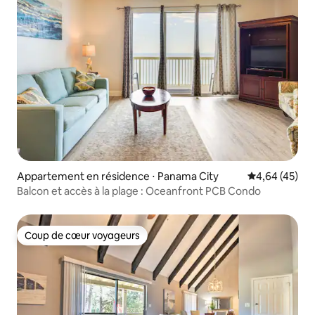
Appartement en résidence ⋅ Panama City
Évaluation mo
4,64 (45)
Balcon et accès à la plage : Oceanfront PCB Condo
Coup de cœur voyageurs
Coup de cœur voyageurs