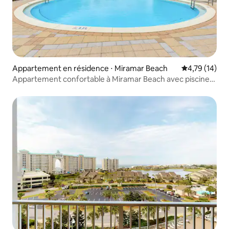
Appartement en résidence ⋅ Miramar Beach
Évaluation mo
4,79 (14)
Appartement confortable à Miramar Beach avec piscines
et accès à la plage !