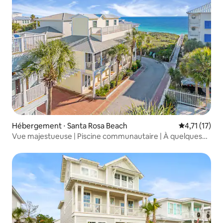
Hébergement ⋅ Santa Rosa Beach
Évaluation m
4,71 (17)
Vue majestueuse | Piscine communautaire | À quelques
pas de la plage !