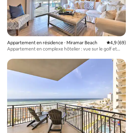
Appartement en résidence ⋅ Miramar Beach
Évaluation m
4,9 (69)
Appartement en complexe hôtelier : vue sur le golf et
l'étang, à quelques pas de la plage