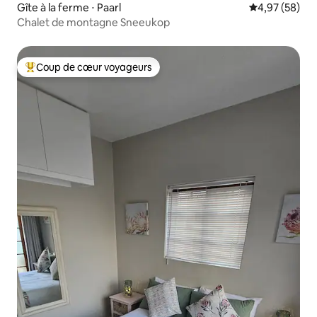
Gîte à la ferme ⋅ Paarl
Évaluation mo
4,97 (58)
Chalet de montagne Sneeukop
Coup de cœur voyageurs
Coups de cœur voyageurs les plus appréciés