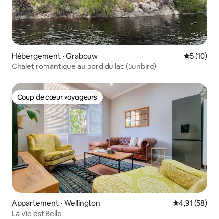
Hébergement ⋅ Grabouw
Évaluation
5 (10)
Chalet romantique au bord du lac (Sunbird)
Coup de cœur voyageurs
Coup de cœur voyageurs
Appartement ⋅ Wellington
Évaluation mo
4,91 (58)
La Vie est Belle