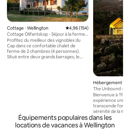
Cottage ⋅ Wellington
Évaluation moyenne sur la base 
4,96 (154)
Cottage Olifantskop - Séjour à la ferme
confortable
Profitez du meilleur des vignobles du
Cap dans ce confortable chalet de
ferme de 2 chambres (4 personnes).
Situé entre deux grands barrages, le
chalet offre une vue magnifique
s'étendant jusqu'à la montagne de la
Table lors d'une journée ensoleillée.
Nous autorisons la pêche au bar avec
Hébergement ⋅ Br
remise à l'eau et vous pouvez vous
The Unbound - Éch
promener dans la ferme pour voir les
Bienvenue à The 
vaches et les nombreux veaux qui
expérience uniq
errent à côté des barrages. La ferme se
transcende l'ordin
trouve à 75 km de l'aéroport
sérénité de la nat
international du Cap et à 6 km de
Équipements populaires dans les
luxe opulent. Une maison hors réseau,
Wellington, la ville la plus proche. Nous
alimentée par l'én
serions ravis de vous accueillir dans
locations de vacances à Wellington
sur le flanc des 
notre ferme !