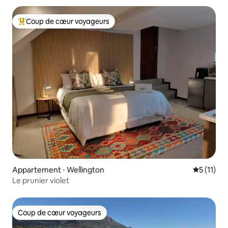
Coup de cœur voyageurs
Coups de cœur voyageurs les plus appréciés
Appartement ⋅ Wellington
Évaluatio
5 (11)
Le prunier violet
Coup de cœur voyageurs
Coup de cœur voyageurs