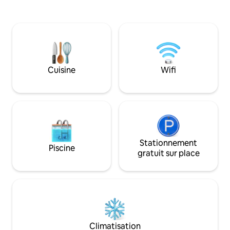
surplombant la vall
Breede. Elle incar
de l'ordinaire. REMARQUE : la route qui
monte la montagne e
4x4 ou les SUV à
peuvent atteindre la
navette est dispon
Cuisine
Wifi
Calabash Pub, qu
organiser lors de l
Stationnement
Piscine
gratuit sur place
Climatisation