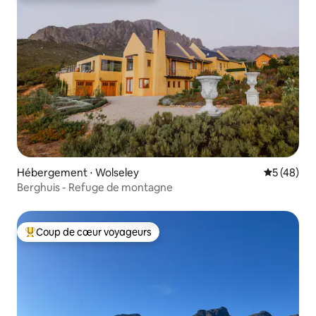
Hébergement ⋅ Wolseley
Évaluation
5 (48)
Berghuis - Refuge de montagne
Coup de cœur voyageurs
Coups de cœur voyageurs les plus appréciés