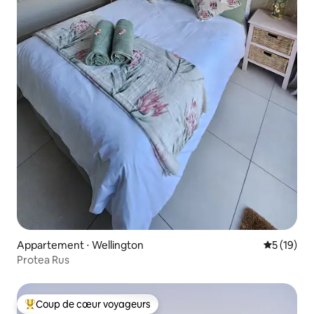
Appartement ⋅ Wellington
Évaluation
5 (19)
Protea Rus
Coup de cœur voyageurs
Coups de cœur voyageurs les plus appréciés