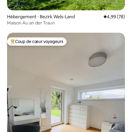
Hébergement ⋅ Bezirk Wels-Land
Évaluation mo
4,99 (78)
Maison Au an der Traun
Coup de cœur voyageurs
Coups de cœur voyageurs les plus appréciés