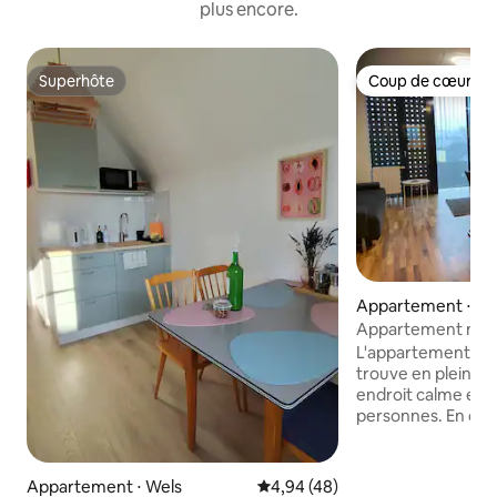
plus encore.
Superhôte
Coup de cœur vo
Superhôte
Coup de cœur vo
Appartement ⋅ We
Appartement mode
central calme
L'appartement mo
trouve en plein c
endroit calme et pe
personnes. En outre
gratuit dans le garag
les environs se tro
ville 1 min parc de
Appartement ⋅ Wels
Évaluation moyenne sur la base
4,94 (48)