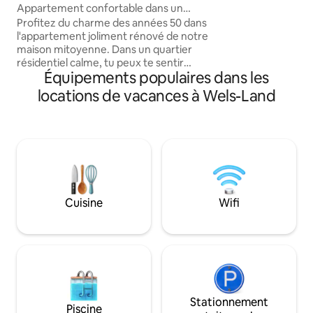
min marché hebd
Appartement confortable dans un
(mercredi et samed
endroit calme et climatisé
Profitez du charme des années 50 dans
de course sur la Tr
l'appartement joliment rénové de notre
centre de fitness, 
maison mitoyenne. Dans un quartier
de la gastronomie 
résidentiel calme, tu peux te sentir
parc animalier de 
Équipements populaires dans les
comme chez toi. Grâce à une bonne
de Wels *(à parti
infrastructure et à un emplacement
locations de vacances à Wels-Land
central, vous êtes rapidement dans le
centre-ville ou dans le centre
d'exposition. En seulement 4 minutes,
vous pouvez rejoindre l'entrée de
l'autoroute Wels-Nord (on n'entend rien
de l'autoroute sur la propriété). En 10
minutes, tu peux être au centre des
expositions. Grâce à la climatisation
Cuisine
Wifi
complète, tu peux aussi profiter de l'été
chez nous.
Stationnement
Piscine