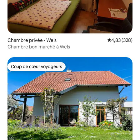
Chambre privée ⋅ Wels
Évaluation moy
4,83 (328)
Chambre bon marché à Wels
Coup de cœur voyageurs
Coup de cœur voyageurs