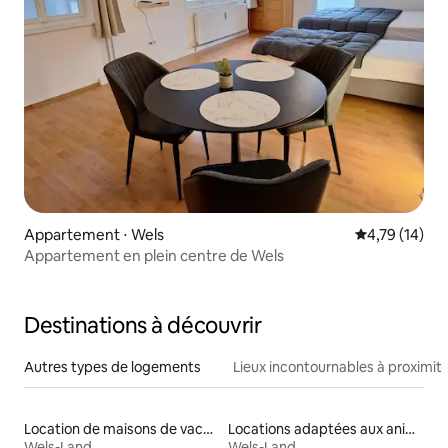
Appartement ⋅ Wels
Évaluation mo
4,79 (14)
Appartement en plein centre de Wels
Destinations à découvrir
Autres types de logements
Lieux incontournables à proximit
Location de maisons de vacances
Locations adaptées aux animaux
Wels-Land
Wels-Land