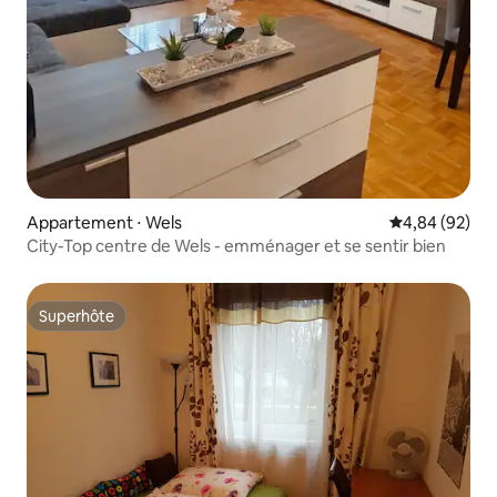
Appartement ⋅ Wels
Évaluation mo
4,84 (92)
City-Top centre de Wels - emménager et se sentir bien
Superhôte
Superhôte