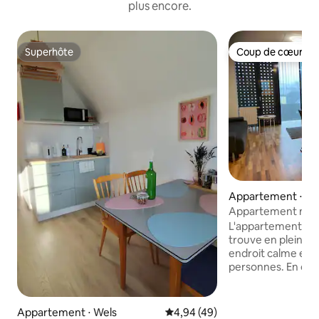
plus encore.
Superhôte
Coup de cœur vo
Superhôte
Coup de cœur vo
Appartement ⋅ We
Appartement mode
central calme
L'appartement mo
trouve en plein c
endroit calme et pe
personnes. En outre
gratuit dans le garag
les environs se tro
ville 1 min parc de
Appartement ⋅ Wels
Évaluation moyenne sur la base
4,94 (49)