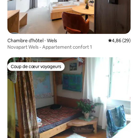
Chambre d'hôtel ⋅ Wels
Évaluation mo
4,86 (29)
Novapart Wels - Appartement confort 1
Coup de cœur voyageurs
Coup de cœur voyageurs