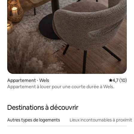
Appartement ⋅ Wels
Évaluation m
4,7 (10)
Appartement à louer pour une courte durée à Wels.
Destinations à découvrir
Autres types de logements
Lieux incontournables à proximit