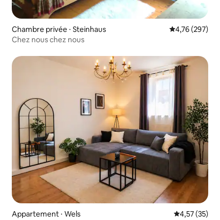
Chambre privée ⋅ Steinhaus
Évaluation moy
4,76 (297)
Chez nous chez nous
Appartement ⋅ Wels
Évaluation mo
4,57 (35)