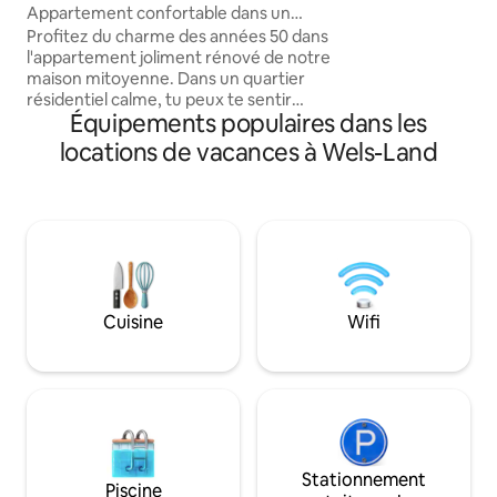
min marché hebd
Appartement confortable dans un
(mercredi et samed
endroit calme et climatisé
Profitez du charme des années 50 dans
de course sur la Tr
l'appartement joliment rénové de notre
centre de fitness, 
maison mitoyenne. Dans un quartier
de la gastronomie 
résidentiel calme, tu peux te sentir
parc animalier de 
Équipements populaires dans les
comme chez toi. Grâce à une bonne
de Wels *(à parti
infrastructure et à un emplacement
locations de vacances à Wels-Land
central, vous êtes rapidement dans le
centre-ville ou dans le centre
d'exposition. En seulement 4 minutes,
vous pouvez rejoindre l'entrée de
l'autoroute Wels-Nord (on n'entend rien
de l'autoroute sur la propriété). En 10
minutes, tu peux être au centre des
expositions. Grâce à la climatisation
Cuisine
Wifi
complète, tu peux aussi profiter de l'été
chez nous.
Stationnement
Piscine