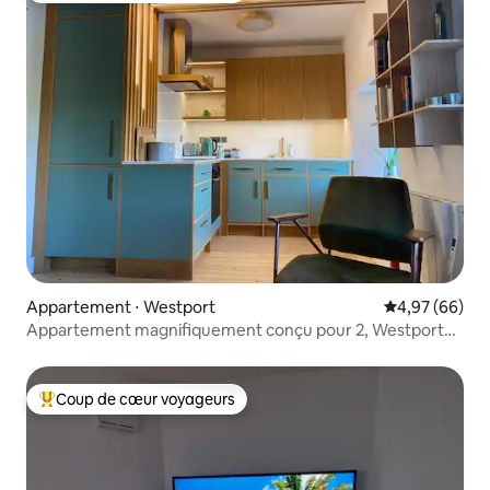
Appartement ⋅ Westport
Évaluation mo
4,97 (66)
Appartement magnifiquement conçu pour 2, Westport
Quay
Coup de cœur voyageurs
Coups de cœur voyageurs les plus appréciés