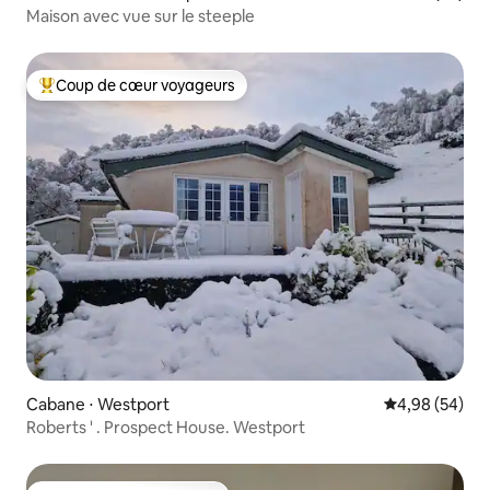
Maison avec vue sur le steeple
Coup de cœur voyageurs
Coups de cœur voyageurs les plus appréciés
Cabane ⋅ Westport
Évaluation mo
4,98 (54)
Roberts ' . Prospect House. Westport