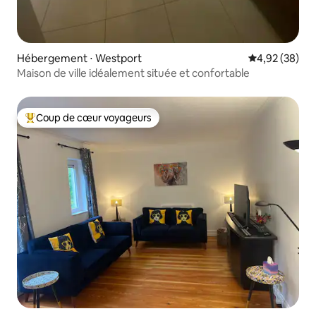
Hébergement ⋅ Westport
Évaluation mo
4,92 (38)
Maison de ville idéalement située et confortable
Coup de cœur voyageurs
Coups de cœur voyageurs les plus appréciés