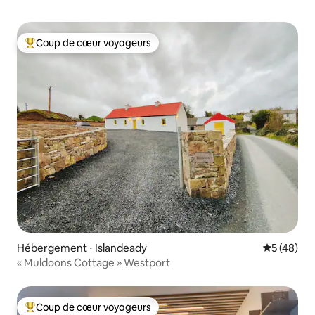
Coup de cœur voyageurs
Coups de cœur voyageurs les plus appréciés
Hébergement ⋅ Islandeady
Évaluation
5 (48)
« Muldoons Cottage » Westport
Coup de cœur voyageurs
Coups de cœur voyageurs les plus appréciés