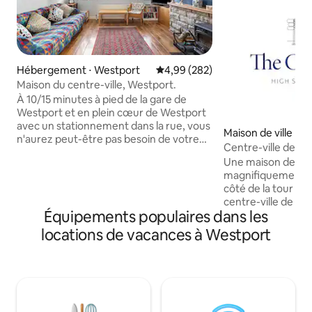
Hébergement ⋅ Westport
Évaluation moyenne sur la base 
4,99 (282)
Maison du centre-ville, Westport.
À 10/15 minutes à pied de la gare de
Westport et en plein cœur de Westport
avec un stationnement dans la rue, vous
Maison de ville ⋅ 
n'aurez peut-être pas besoin de votre
Centre-ville de W
voiture pour votre séjour car toutes les
Une maison de vil
commodités sont à seulement quelques
magnifiquement r
minutes à pied. Notre maison vient
côté de la tour « T
d'être entièrement rénovée et a été
centre-ville de We
achevée en janvier 2017. Notre logement
Équipements populaires dans les
propriété des ann
est situé à proximité d'activités
caractère et de c
locations de vacances à Westport
artistiques et culturelles, de restaurants
monde. Elle a été 
et d'établissements de restauration, et
dispose de caracté
d'activités familiales. Vous apprécierez
merveilleuses, n
notre logement pour l'emplacement.
pierre apparente, 
Notre logement est parfait pour les
guillotine et des m
couples, les aventuriers en solo, les
crépi de chaux. « 
voyageurs d'affaires et les familles.