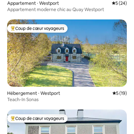
Appartement ⋅ Westport
Évaluation
5 (24)
Appartement moderne chic au Quay Westport
Coup de cœur voyageurs
Coups de cœur voyageurs les plus appréciés
Hébergement ⋅ Westport
Évaluation
5 (19)
Teach-In Sonas
Coup de cœur voyageurs
Coups de cœur voyageurs les plus appréciés