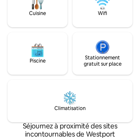
rayonne avec un ca
authentique. Elle
Cuisine
Wifi
modernisée avec 
débit par fibre op
vous avez besoin 
mémorable au cœur
Westport.
Stationnement
Piscine
gratuit sur place
Climatisation
Séjournez à proximité des sites
incontournables de Westport