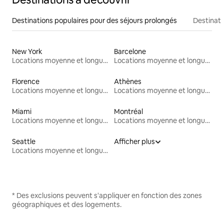
Destinations populaires pour des séjours prolongés
Destinati
New York
Barcelone
Locations moyenne et longue durée
Locations moyenne et longue durée
Florence
Athènes
Locations moyenne et longue durée
Locations moyenne et longue durée
Miami
Montréal
Locations moyenne et longue durée
Locations moyenne et longue durée
Seattle
Afficher plus
Locations moyenne et longue durée
* Des exclusions peuvent s'appliquer en fonction des zones
géographiques et des logements.