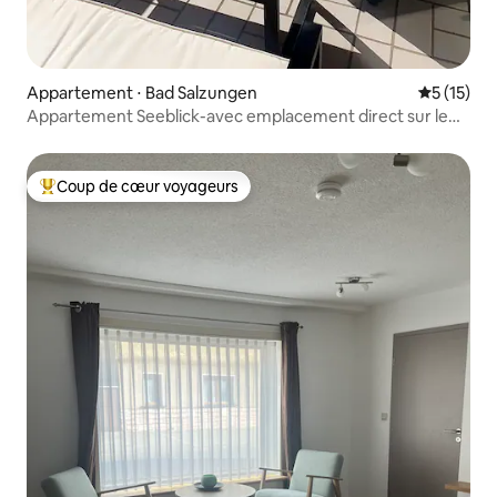
Appartement ⋅ Bad Salzungen
Évaluation
5 (15)
Appartement Seeblick-avec emplacement direct sur le
lac du château
Coup de cœur voyageurs
Coups de cœur voyageurs les plus appréciés