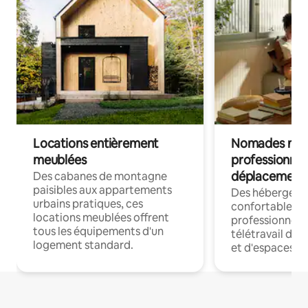
Locations entièrement
Nomades num
meublées
professionnel
déplacement
Des cabanes de montagne
paisibles aux appartements
Des hébergem
urbains pratiques, ces
confortables p
locations meublées offrent
professionnels
tous les équipements d'un
télétravail dis
logement standard.
et d'espaces de