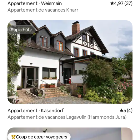
Appartement ⋅ Weismain
Évaluation mo
4,97 (37)
Appartement de vacances Knarr
Superhôte
Superhôte
Appartement ⋅ Kasendorf
Évaluatio
5 (4)
Appartement de vacances Lagavulin (Hammonds Jura)
Coup de cœur voyageurs
Coups de cœur voyageurs les plus appréciés