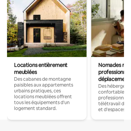
Locations entièrement
Nomades num
meublées
professionnel
déplacement
Des cabanes de montagne
paisibles aux appartements
Des hébergem
urbains pratiques, ces
confortables p
locations meublées offrent
professionnels
tous les équipements d'un
télétravail dis
logement standard.
et d'espaces de