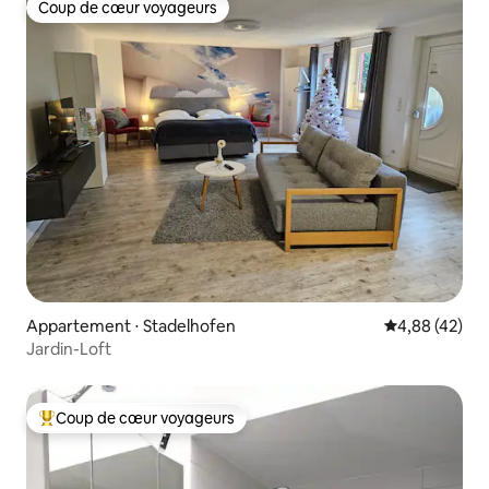
Coup de cœur voyageurs
Coup de cœur voyageurs
Appartement ⋅ Stadelhofen
Évaluation mo
4,88 (42)
Jardin-Loft
Coup de cœur voyageurs
Coups de cœur voyageurs les plus appréciés