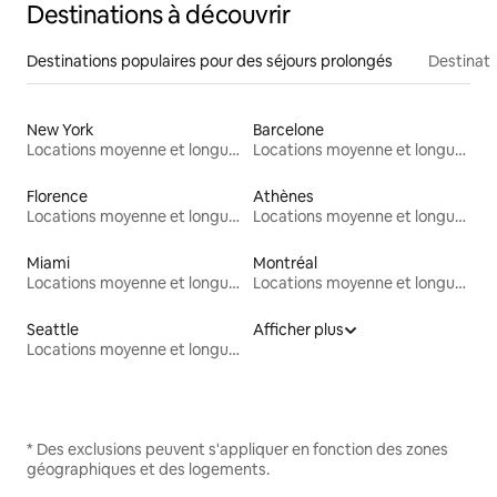
Destinations à découvrir
Destinations populaires pour des séjours prolongés
Destinati
New York
Barcelone
Locations moyenne et longue durée
Locations moyenne et longue durée
Florence
Athènes
Locations moyenne et longue durée
Locations moyenne et longue durée
Miami
Montréal
Locations moyenne et longue durée
Locations moyenne et longue durée
Seattle
Afficher plus
Locations moyenne et longue durée
* Des exclusions peuvent s'appliquer en fonction des zones
géographiques et des logements.