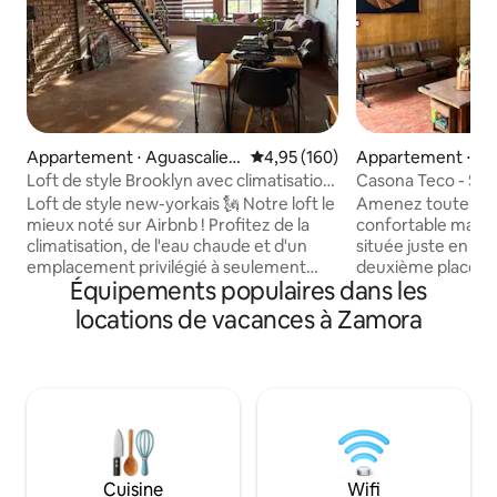
Appartement ⋅ Aguascalien
Évaluation moyenne sur la base 
4,95 (160)
Appartement ⋅ Z
tes
re
Loft de style Brooklyn avec climatisation
Casona Teco - Sty
et garage
Loft de style new-yorkais 🗽 Notre loft le
Amenez toute la f
mieux noté sur Airbnb ! Profitez de la
confortable maiso
climatisation, de l'eau chaude et d'un
située juste en fac
emplacement privilégié à seulement
deuxième place la 
Équipements populaires dans les
10 minutes des principaux sites de la ville.
Zamora. Profitez
Garez votre voiture en toute sécurité
central, entouré d
locations de vacances à Zamora
dans un garage privé. Détendez-vous
de restaurants et 
sur la terrasse spacieuse ou admirez les
traditionnelles. Pa
couchers de soleil époustouflants à
explorer la ville et
travers de grandes fenêtres. Le loft
mexicaine authentique. Nous 
dispose de 2,5 salles de bain, de 2
Netflix, Disney+, 
téléviseurs intelligents avec Prime Video
Les événements et
et d'une connexion Wi-Fi rapide. Les
rassemblements so
magasins et la laverie sont à quelques
l'espace peut accue
Cuisine
Wifi