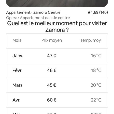
Appartement ⋅ Zamora Centre
Évaluation moy
4,69 (140)
Ópera : Appartement dans le centre
Quel est le meilleur moment pour visiter
Zamora ?
Mois
Prix moyen
Temp. moy.
Janv.
47 €
16 °C
Févr.
46 €
18 °C
Mars
45 €
20 °C
Avr.
60 €
22 °C