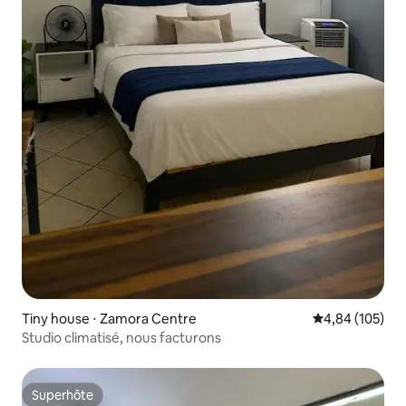
Tiny house ⋅ Zamora Centre
Évaluation moy
4,84 (105)
Studio climatisé, nous facturons
Superhôte
Superhôte