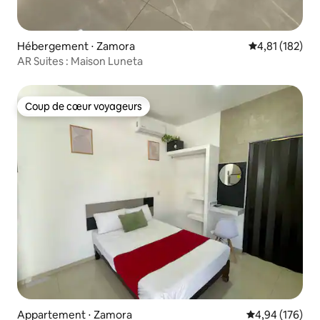
Hébergement ⋅ Zamora
Évaluation moy
4,81 (182)
AR Suites : Maison Luneta
Coup de cœur voyageurs
Coup de cœur voyageurs
Appartement ⋅ Zamora
Évaluation moy
4,94 (176)