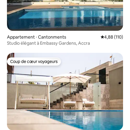
Appartement ⋅ Cantonments
Évaluation moy
4,88 (110)
Studio élégant à Embassy Gardens, Accra
Coup de cœur voyageurs
Coup de cœur voyageurs