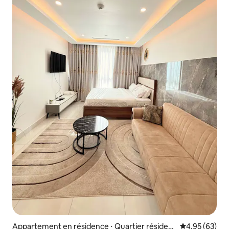
Appartement en résidence ⋅ Quartier résident
Évaluation mo
4,95 (63)