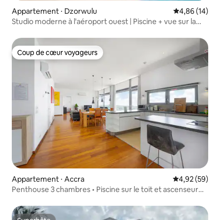
Appartement ⋅ Dzorwulu
Évaluation mo
4,86 (14)
Studio moderne à l'aéroport ouest | Piscine + vue sur la
ligne d'horizon
Coup de cœur voyageurs
Coup de cœur voyageurs
Appartement ⋅ Accra
Évaluation mo
4,92 (59)
Penthouse 3 chambres • Piscine sur le toit et ascenseur
privé