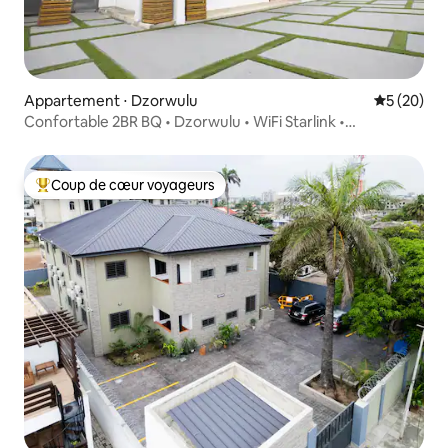
Appartement ⋅ Dzorwulu
Évaluation
5 (20)
Confortable 2BR BQ • Dzorwulu • WiFi Starlink •
Générateur
Coup de cœur voyageurs
Coups de cœur voyageurs les plus appréciés