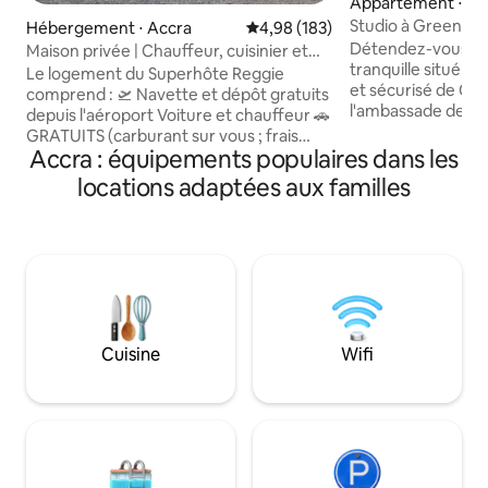
Appartement ⋅ C
ts
Studio à Greenvil
Hébergement ⋅ Accra
Évaluation moyenne sur la base 
4,98 (183)
Détendez-vous dan
Maison privée | Chauffeur, cuisinier et
tranquille situé dan
wifi rapide
Le logement du Superhôte Reggie
et sécurisé de Ca
comprend : 🛫 Navette et dépôt gratuits
l'ambassade des Ét
depuis l'aéroport Voiture et chauffeur 🚗
emplacement : à 7
GRATUITS (carburant sur vous ; frais
international de K
Accra : équipements populaires dans les
supplémentaires pour les voyages en
10 minutes des pr
dehors d'Accra) Cuisinier 🍳 GRATUIT
locations adaptées aux familles
commerciaux et rest
(épicerie non fournie) Petit déjeuner🥞
offre aux voyageu
GRATUIT (thé, café, crêpes, œufs,
confort à l'intérie
gaufres, flocons d'avoine, porridge) 🕛
imprenable sur la p
DÉPART TARDIF GRATUIT Communauté
jardin. Ce studio au 2e étage
🏡 sécurisée, sécurité 24h/24 🛌 2
nouvellement meu
chambres, 1,5 salle de bain, entièrement
répondre aux besoi
climatisé 📶 WiFi Starlink GRATUIT,
loisirs et des longs
Netflix, IPTV 🔌 Prises électriques
Cuisine
Wifi
universelles 🏋️ Salle de sport et piscine
(en supplément) Parfait pour un séjour
sans souci à Accra