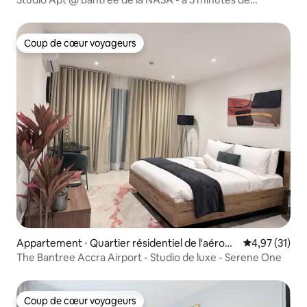
l'aéroport
Coup de cœur voyageurs
Coup de cœur voyageurs
Appartement ⋅ Quartier résidentiel de l'aéropo
Évaluation mo
4,97 (31)
rt
The Bantree Accra Airport - Studio de luxe - Serene One
Coup de cœur voyageurs
Coup de cœur voyageurs