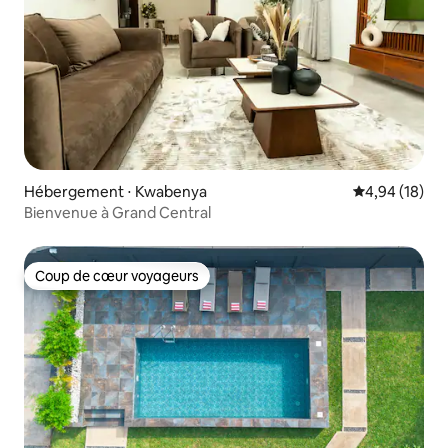
Hébergement ⋅ Kwabenya
Évaluation mo
4,94 (18)
Bienvenue à Grand Central
Coup de cœur voyageurs
Coup de cœur voyageurs