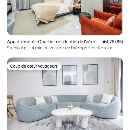
Appartement ⋅ Quartier résidentiel de l'aérop
Évaluation mo
4,76 (85)
ort
Studio Apt - 4 min en voiture de l'aéroport de Kotoka
Coup de cœur voyageurs
Coup de cœur voyageurs