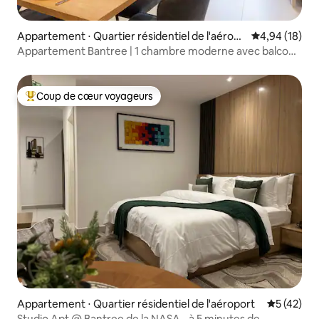
Appartement ⋅ Quartier résidentiel de l'aérop
Évaluation mo
4,94 (18)
ort
Appartement Bantree | 1 chambre moderne avec balcon,
piscine et salle de sport
Coup de cœur voyageurs
Coups de cœur voyageurs les plus appréciés
Appartement ⋅ Quartier résidentiel de l'aéroport
Évaluation
5 (42)
Studio Apt @ Bantree de la NASA - à 5 minutes de