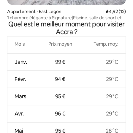
Appartement ⋅ East Legon
Évaluation mo
4,92 (12)
1 chambre élégante à Signature|Piscine, salle de sport et
Quel est le meilleur moment pour visiter
Wi-Fi rapide
Accra ?
Mois
Prix moyen
Temp. moy.
Janv.
99 €
29 °C
Févr.
94 €
29 °C
Mars
95 €
29 °C
Avr.
96 €
29 °C
Mai
95 €
28 °C