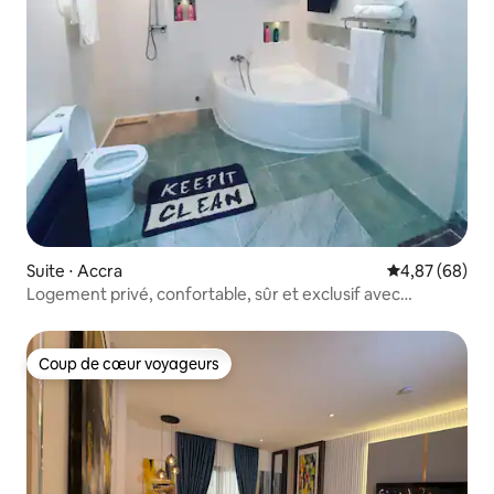
Suite ⋅ Accra
Évaluation mo
4,87 (68)
Logement privé, confortable, sûr et exclusif avec
1 chambre
Coup de cœur voyageurs
Coup de cœur voyageurs