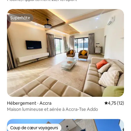
Superhôte
Superhôte
Hébergement ⋅ Accra
Évaluation mo
4,75 (12)
Maison lumineuse et aérée à Accra-Tse Addo
Coup de cœur voyageurs
Coup de cœur voyageurs