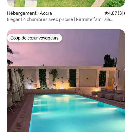
Hébergement ⋅ Accra
Évaluation mo
4,87 (31)
Élégant 4 chambres avec piscine | Retraite familiale
paisible
Coup de cœur voyageurs
Coup de cœur voyageurs