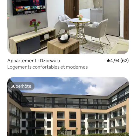
Appartement ⋅ Dzorwulu
Évaluation mo
4,94 (62)
Logements confortables et modernes
Superhôte
Superhôte