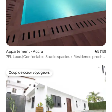
Appartement ⋅ Accra
Évaluation
5 (13)
7FL Luxe.|Confortable|Studio spacieux|Résidence proche
de l'aéroport
Coup de cœur voyageurs
Coup de cœur voyageurs