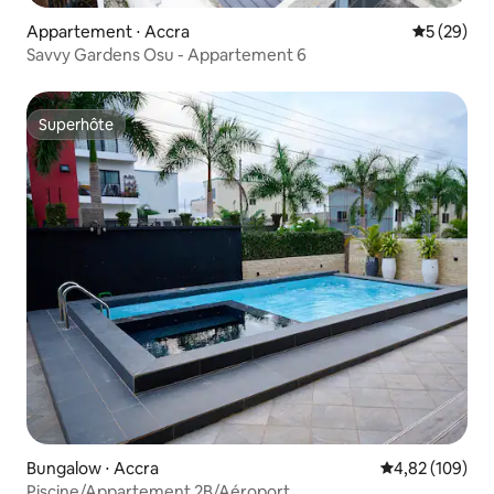
Appartement ⋅ Accra
Évaluation
5 (29)
Savvy Gardens Osu - Appartement 6
Superhôte
Superhôte
Bungalow ⋅ Accra
Évaluation moy
4,82 (109)
Piscine/Appartement 2B/Aéroport