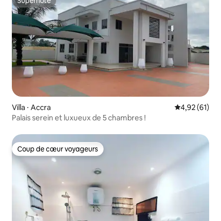
Superhôte
Superhôte
Villa ⋅ Accra
Évaluation mo
4,92 (61)
Palais serein et luxueux de 5 chambres !
Coup de cœur voyageurs
Coup de cœur voyageurs