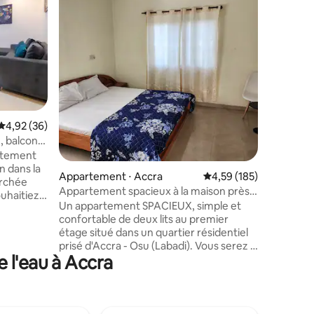
située à 
Réveillez
Prampr
cette él
3 chambr
située su
moderne,
atmosphère 
pour les 
et les es
voyageur
Évaluation moyenne sur la base de 36 commentaires : 4,92 sur 5
4,92 (36)
entaires : 4,8 sur 5
extérieur
rafraîchi
, balcon,
facile à Accra 
rtement
vacances,
n dans la
Appartement ⋅ Accra
Évaluation moyenne sur
4,59 (185)
célébrati
erchée
Appartement spacieux à la maison près
d'entrepr
ouhaitiez
de la plage
Un appartement SPACIEUX, simple et
nnantes de
confortable de deux lits au premier
ser la
étage situé dans un quartier résidentiel
 cuisine
prisé d'Accra - Osu (Labadi). Vous serez à
gié
 l'eau à Accra
deux minutes en voiture de la plage et à
al pour
quelques minutes à pied de la route
principale. La propriété dispose d'un
elaxant ✔
couloir d'entrée, chambres
 Balcon
ENTIÈREMENT MEUBLÉES avec une