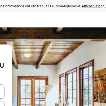
nes informations ont été traduites automatiquement. 
Afficher la lang
au
hes vers le haut et vers le bas pour les parcourir ou en appuyant et en fai