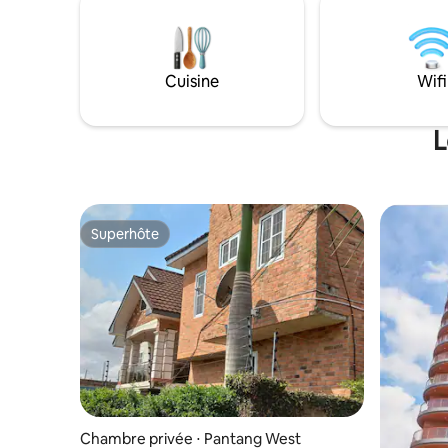
Bien que 
distributeur automatique de billets et de
chaque dé
confort - 5 BDR/salle de bains privative
Vous disp
double - Netflix - Parking - piscine -
pour un s
cuisine moderne
Cuisine
Wifi
L
Superhôte
Superhôte
Chambre privée ⋅ Pantang West