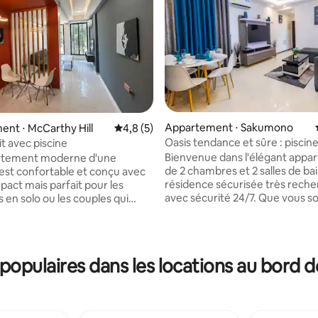
r la base de 73 commentaires : 4,59 sur 5
Appartement ⋅ Sakumono
nt ⋅ McCarthy Hill
Évaluation moyenne sur la base de 5 comm
4,8 (5)
Oasis tendance et sûre : piscine
lit avec piscine
parking, WiFi !
Bienvenue dans l'élégant appa
rtement moderne d'une
de 2 chambres et 2 salles de bai
st confortable et conçu avec
résidence sécurisée très rech
pact mais parfait pour les
avec sécurité 24/7. Que vous s
 en solo ou les couples qui
explorer les attractions passio
u confort et du style dans un
Lashibi, Sakumono et Accra, pas
• 🏊 Accès à la
journée à la plage ou goûter à la
ur se détendre ou rester actif •
locale, cet emplacement privilé
é⚡ 24h/24 et 7j/7 avec
opulaires dans les locations au bord de
constitue le point de départ idé
secours • WiFi + Netflix
des aventures. ✔ 2 chambres Queen
avail ou les nuits de détente •
confortables ✔ Espace de vie r
ambre confortable avec des
Cuisine entièrement équipée ✔
x pour un sommeil reposant