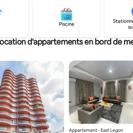
privé ✔ Télévision connectée ✔
la chambre soit confortable,
Équipements collectifs (piscine,
tail est conçu pour le confort.
sécurité) ✔ Stationnement Cf. plus ci-
oserez de tout le nécessaire
dessous !
éjour relaxant à Accra.
Stationn
Piscine
su
ocation d'appartements en bord de m
Appartement ⋅ East Legon