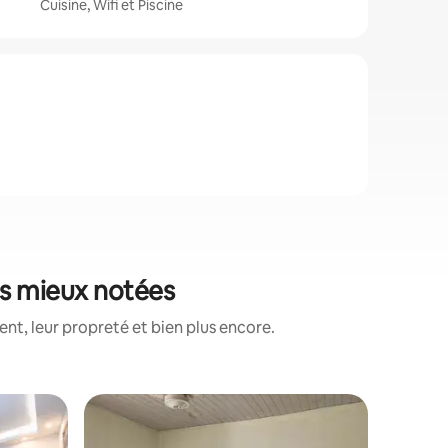
Cuisine, Wifi et Piscine
es mieux notées
nt, leur propreté et bien plus encore.
Hébergem
Superhô
Superhô
Maison d