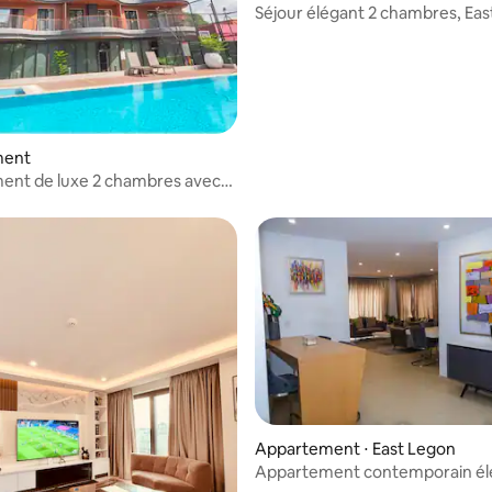
Séjour élégant 2 chambres, Eas
Près de l'aéroport de Kotoka
ment
ent de luxe 2 chambres avec
ôteliers | Mirage Airport Accra
Appartement ⋅ East Legon
Appartement contemporain él