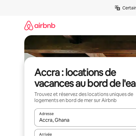
Aller
Certai
directement
au
contenu
Accra : locations de
vacances au bord de l'e
Trouvez et réservez des locations uniques de
logements en bord de mer sur Airbnb
Adresse
Lorsque les résultats s'affichent, utilisez les flèc
Arrivée