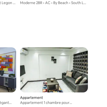
t Legon |
Moderne 2BR • AC • By Beach • South La •
Central
Appartement
égant
Appartement 1 chambre pour