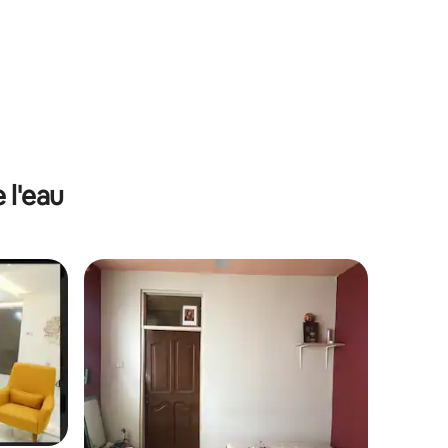
2 personnes - Parking gratuit - Télévision
et WiFi
 l'eau