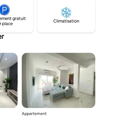
 Wifi ✔
chambre principale ensuite, cuisine,
 jardins,
salon, balcon et une douche et toilettes
pour la 2ème chambre. Il y a une
ement gratuit
CONNEXION WI-FI très rapide. Il est
Climatisation
r place
accessible par un escalier d'entrée
latérale vous offrant une intimité totale
pendant votre séjour.
er
Appartement