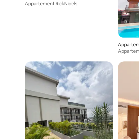
Appartement RickNidels
Apparte
Appartem
services h