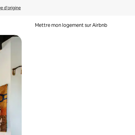
ue d'origine
Mettre mon logement sur Airbnb
sant glisser.