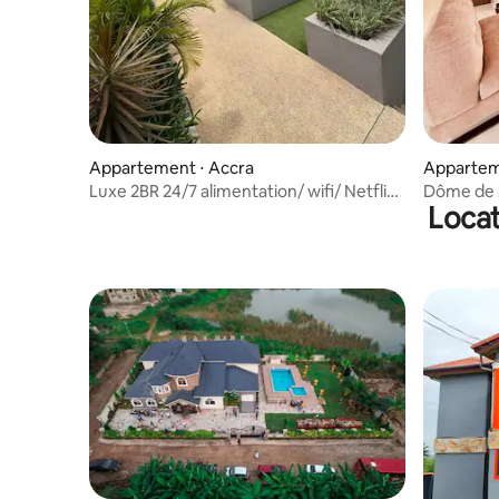
Appartement ⋅ Accra
Apparteme
l'aéroport
Luxe 2BR 24/7 alimentation/ wifi/ Netflix
Dôme de 
Locat
Accra Ghana