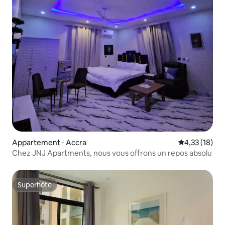
Appartement ⋅ Accra
Évaluation mo
4,33 (18)
Chez JNJ Apartments, nous vous offrons un repos absolu
Superhôte
Superhôte