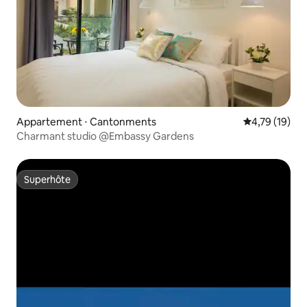
Appartement ⋅ Cantonments
Évaluation mo
4,79 (19)
Charmant studio @Embassy Gardens
Superhôte
Superhôte