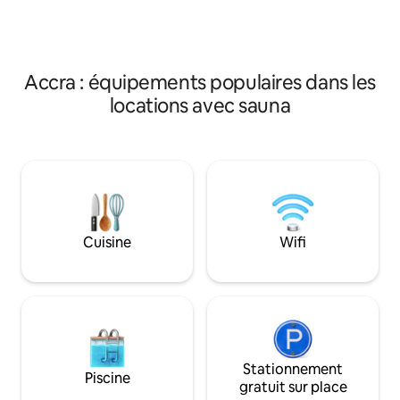
pour plus de détai
être votre logement a
trouverez égalem
un supermarché 24
place + personnel.
Accra : équipements populaires dans les
locations avec sauna
Cuisine
Wifi
Stationnement
Piscine
gratuit sur place