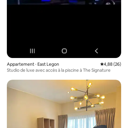
Appartement ⋅ East Legon
Évaluation mo
4,88 (26)
Studio de luxe avec accès à la piscine à The Signature