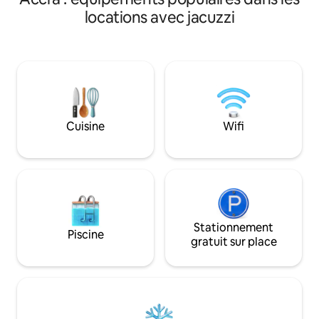
sortez vers la pis
le toit et à la salle de sport. Cet élégant
locations avec jacuzzi
le toit, le bar et le
logement situé dans le quartier
pour les groupes, l
résidentiel de l'aéroport offre un confort
voyages d'affaires
de niveau hôtelier. Profitez d'un lit
lits de style hôteli
queen size, d'un canapé jaune vif, d'une
entièrement équi
télévision connectée, d'une connexion
Wi-Fi rapide + d'un
Wi-Fi rapide, d'une climatisation fraîche,
dédié, d'un lave-l
d'une kitchenette et d'un balcon calme.
l'unité et d'une séc
Marchez en toute sécurité jusqu'à
Cuisine
Wifi
tout dans un empl
Airport City, aux restaurants, aux
proximité d'Osu, de
centres commerciaux, aux cafés et à
nocturne.
Roman Ridge. À 5-10 minutes en voiture
de l'aéroport. Parfait pour les voyageurs
d'affaires, les couples, les voyageurs en
solo et les escapades d'un week-end
Stationnement
Piscine
gratuit sur place