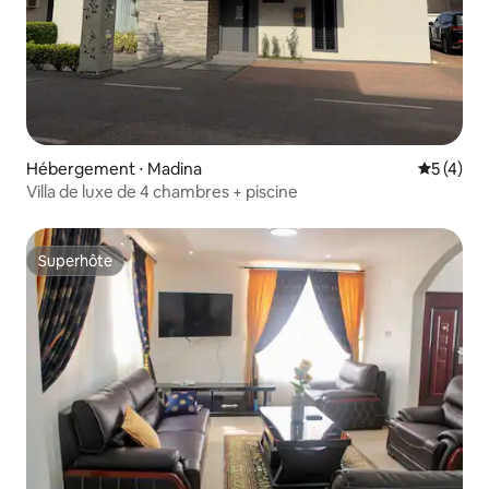
Hébergement ⋅ Madina
Évaluatio
5 (4)
Villa de luxe de 4 chambres + piscine
Superhôte
Superhôte