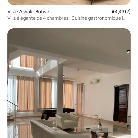
Villa ⋅ Ashale-Botwe
Évaluation m
4,43 (7)
Villa élégante de 4 chambres | Cuisine gastronomique |
Accès au lac