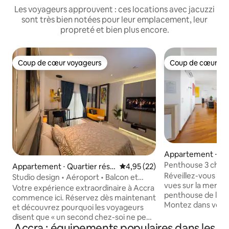
Les voyageurs approuvent : ces locations avec jacuzzi
sont très bien notées pour leur emplacement, leur
propreté et bien plus encore.
Coup de cœur voyageurs
Coup de cœur vo
Coup de cœur voyageurs
Coup de cœur vo
Appartement ⋅ Ac
Penthouse 3 chambr
Appartement ⋅ Quartier rési
Évaluation moyenne sur la base
4,95 (22)
toit et ascenseur 
Réveillez-vous ave
dentiel de l'aéroport
Studio design • Aéroport • Balcon et
vues sur la mer d'
hôtel de luxe
Votre expérience extraordinaire à Accra
penthouse de luxe
commence ici. Réservez dès maintenant
Montez dans votre
et découvrez pourquoi les voyageurs
directement dans 
disent que « un second chez-soi ne peut
montez sur le bal
Accra : équipements populaires dans les
être que mieux ». Accès à la piscine sur