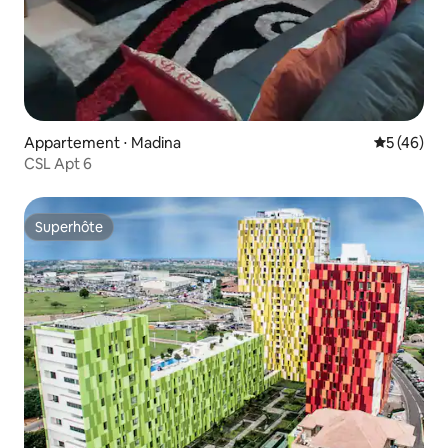
Appartement ⋅ Madina
Évaluation
5 (46)
CSL Apt 6
Superhôte
Superhôte