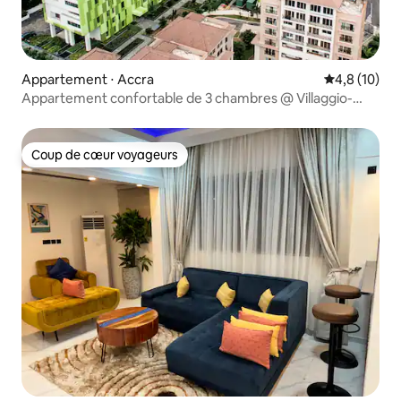
Appartement ⋅ Accra
Évaluation m
4,8 (10)
Appartement confortable de 3 chambres @ Villaggio-
Piscine sur le toit
Coup de cœur voyageurs
Coup de cœur voyageurs