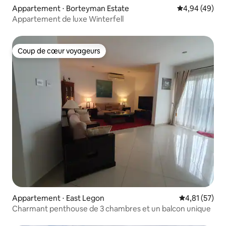
Appartement ⋅ Borteyman Estate
Évaluation mo
4,94 (49)
Appartement de luxe Winterfell
Coup de cœur voyageurs
Coup de cœur voyageurs
Appartement ⋅ East Legon
Évaluation mo
4,81 (57)
Charmant penthouse de 3 chambres et un balcon unique