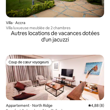
Villa ⋅ Accra
Villa luxueuse meublée de 2 chambres
Autres locations de vacances dotées
d'un jacuzzi
Coup de cœur voyageurs
Coup de cœur voyageurs
Appartement ⋅ North Ridge
Évaluation m
4,88 (8)