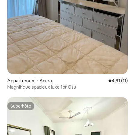
Appartement ⋅ Accra
Évaluation m
4,91 (11)
Magnifique spacieux luxe 1br Osu
Superhôte
Superhôte