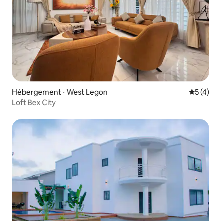
Hébergement ⋅ West Legon
Évaluatio
5 (4)
Loft Bex City