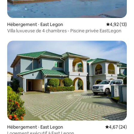
Hébergement ⋅ East Legon
Évaluation mo
4,92 (13)
Villa luxueuse de 4 chambres - Piscine privée EastLegon
Hébergement ⋅ East Legon
Évaluation mo
4,67 (24)
Logement exécutif à East Legon