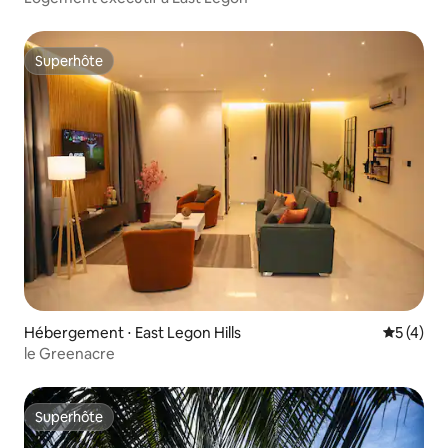
Superhôte
Superhôte
Hébergement ⋅ East Legon Hills
Évaluatio
5 (4)
le Greenacre
Superhôte
Superhôte