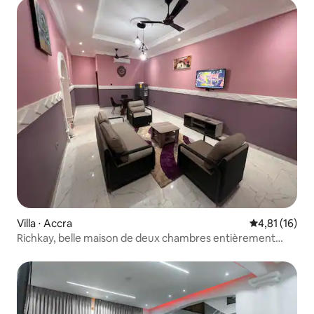
Villa ⋅ Accra
Évaluation mo
4,81 (16)
Richkay, belle maison de deux chambres entièrement
meublée à Ofankor