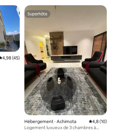
t
à Trasacco
Superhôte
Superhôte
Évaluation moyenne sur la base de 45 commentaires : 4,98 sur 5
4,98 (45)
taires : 4,84 sur 5
Hébergement ⋅ Achimota
Évaluation moyenne s
4,8 (10)
Logement luxueux de 3 chambres à