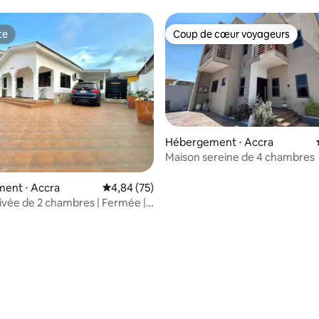
quartier sécurisé - Aéroport Es
te
Coup de cœur voyageurs
te
Coup de cœur voyageurs
Hébergement ⋅ Accra
Maison sereine de 4 chambres
r la base de 19 commentaires : 4,89 sur 5
ent ⋅ Accra
Évaluation moyenne sur la base de 75 commen
4,84 (75)
ivée de 2 chambres | Fermée |
Énergie solaire