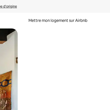
ue d'origine
Mettre mon logement sur Airbnb
sant glisser.