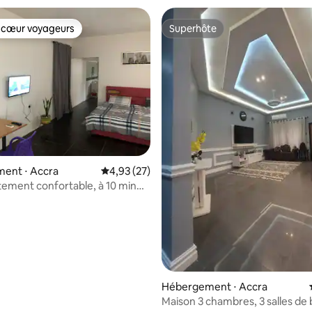
 cœur voyageurs
Superhôte
 cœur voyageurs
Superhôte
ur la base de 4 commentaires : 4,75 sur 5
ent ⋅ Accra
Évaluation moyenne sur la base de 27 comme
4,93 (27)
tement confortable, à 10 min
s populaires.
Hébergement ⋅ Accra
Maison 3 chambres, 3 salles de 