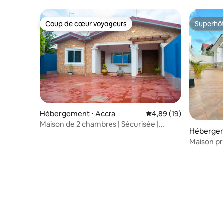
Coup de cœur voyageurs
Superhô
Coup de cœur voyageurs
Superhô
Hébergement ⋅ Accra
Évaluation moyenne su
4,89 (19)
Maison de 2 chambres | Sécurisée |
Hébergem
Énergie solaire 24 h/24, 7 j/7 | Salon
Maison pr
extérieur
Netflix | 