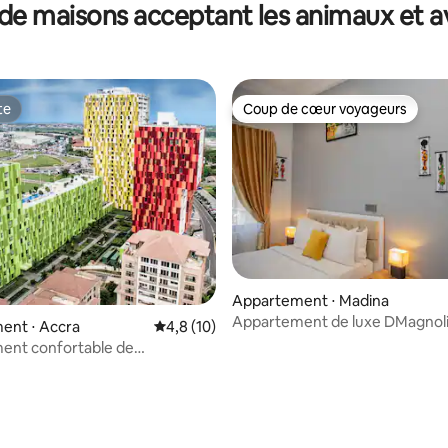
de maisons acceptant les animaux et a
te
Coup de cœur voyageurs
te
Coup de cœur voyageurs
Appartement ⋅ Madina
 la base de 37 commentaires : 4,89 sur 5
Appartement de luxe DMagnoli
ent ⋅ Accra
Évaluation moyenne sur la base de 10 comm
4,8 (10)
chambres 103
ent confortable de
 @ Villaggio-Piscine sur le toit