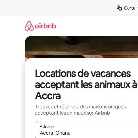
Aller
Certai
directement
au
contenu
Locations de vacances
acceptant les animaux à
Accra
Trouvez et réservez des maisons uniques
acceptant les animaux sur Airbnb
Adresse
Lorsque les résultats s'affichent, utilisez les flèc