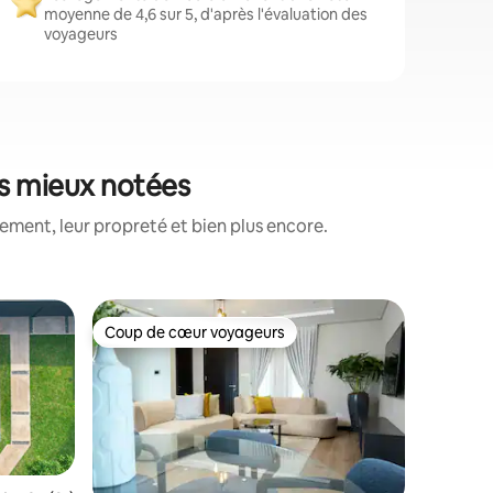
moyenne de 4,6 sur 5, d'après l'évaluation des
voyageurs
es mieux notées
ment, leur propreté et bien plus encore.
Appartem
Coup de cœur voyageurs
Coup de
Coup de cœur voyageurs
Coup de
2 chambr
salle de 
Amenez to
amusant e
profiter 
d'Accra.
chambres
fermé se