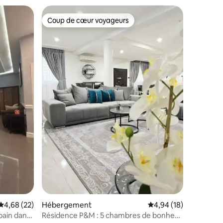
Coup de cœur voyageurs
Coup de cœur voyageurs
ntaires : 4,93 sur 5
Évaluation moyenne sur la base de 22 commentaires : 4,68 sur 5
4,68 (22)
Hébergement
Évaluation moyenne su
4,94 (18)
bain dans
Résidence P&M : 5 chambres de bonheur