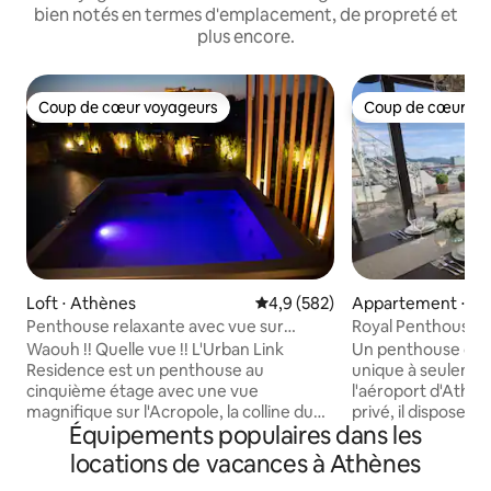
bien notés en termes d'emplacement, de propreté et
plus encore.
Coup de cœur voyageurs
Coup de cœur vo
Coup de cœur voyageurs
Coup de cœur vo
Loft ⋅ Athènes
Évaluation moyenne sur la base
4,9 (582)
Appartement ⋅ Ko
Penthouse relaxante avec vue sur
Royal Penthouse •
l'Acropole et jacuzzi
de l'aéroport
Waouh !! Quelle vue !! L'Urban Link
Un penthouse de s
Residence est un penthouse au
unique à seulemen
cinquième étage avec une vue
l'aéroport d'Ath
magnifique sur l'Acropole, la colline du
privé, il dispose d
Équipements populaires dans les
Lycabette et la ville d'Athènes. Un
lits surdimension
espace vraiment unique à un
terrasse privée et 
locations de vacances à Athènes
emplacement idéal avec un design
pour une vue pan