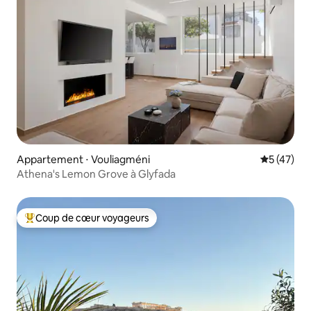
Appartement ⋅ Vouliagméni
Évaluation
5 (47)
Athena's Lemon Grove à Glyfada
Coup de cœur voyageurs
Coups de cœur voyageurs les plus appréciés