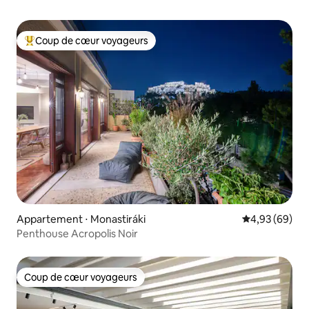
Coup de cœur voyageurs
Coups de cœur voyageurs les plus appréciés
Appartement ⋅ Monastiráki
Évaluation mo
4,93 (69)
Penthouse Acropolis Noir
Coup de cœur voyageurs
Coup de cœur voyageurs