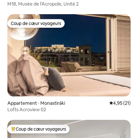
M18, Musée de l'Acropole, Unité 2
Coup de cœur voyageurs
Coup de cœur voyageurs
Appartement ⋅ Monastiráki
Évaluation mo
4,95 (21)
Lofts Acroview 02
Coup de cœur voyageurs
Coups de cœur voyageurs les plus appréciés