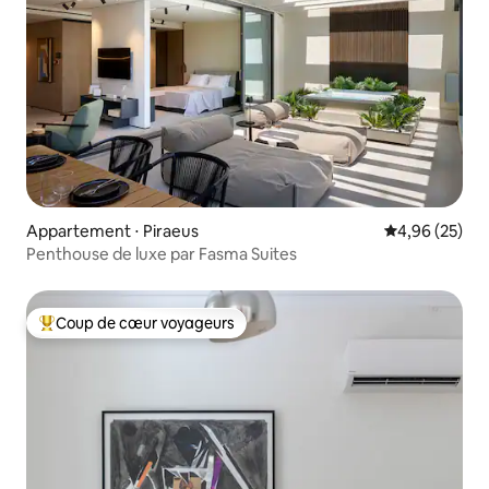
Appartement ⋅ Piraeus
Évaluation mo
4,96 (25)
Penthouse de luxe par Fasma Suites
Coup de cœur voyageurs
Coups de cœur voyageurs les plus appréciés