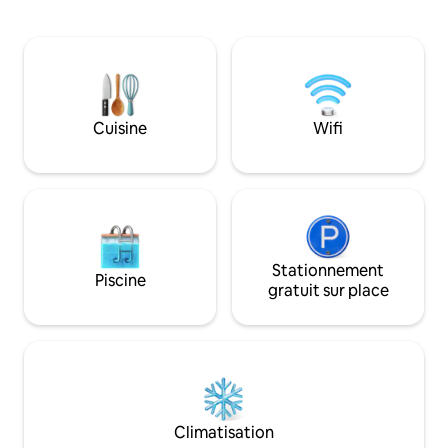
moderne ! Profitez d'une bouteille de vin
aérienne. Idéal pou
gratuite et laissez-nous rendre votre
beaucoup d'espace
séjour agréable et confortable.
vous ne trouverez n
Détendez-vous dans le jacuzzi après
dans la région. Les
une journée bien remplie à vous
inondent l'espace 
promener. Vous aurez également accès
et encadrent le ci
à : ✓tous les équipements nécessaires,
unique en son genr
Cuisine
Wifi
une connexion Wi-Fi ✓gratuite, une
classique et vue rar
✓machine à expresso et des dosettes
gratuites, une ✓ télévision (configurée
pour Netflix).
Stationnement
Piscine
gratuit sur place
Climatisation