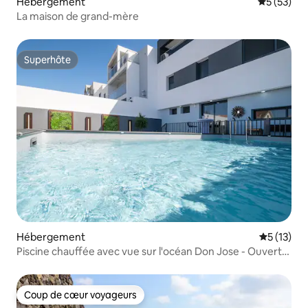
Hébergement
Évaluation
5 (53)
La maison de grand-mère
Superhôte
Superhôte
Hébergement
Évaluation
5 (13)
Piscine chauffée avec vue sur l'océan Don Jose - Ouverte
toute l'année !
Coup de cœur voyageurs
Coup de cœur voyageurs