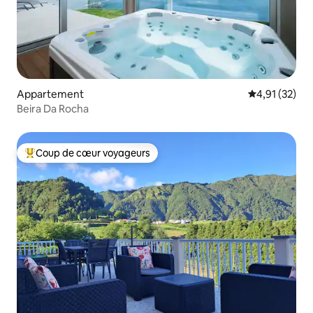
Appartement
Évaluation mo
4,91 (32)
Beira Da Rocha
Coup de cœur voyageurs
Coups de cœur voyageurs les plus appréciés