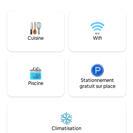
proposant des guides bien pensés et des
court sentier rusti
spécialités locales. » Dès votre arrivée,
propriété s'ouvre.
vous sentirez le poids s'envoler de vos
petit marché se t
épaules. Fabriquée à la main à partir de
de mètres derrièr
bois locaux et inspirée du design
la civilisation est t
japonais, cette retraite se trouve dans
êtes dans votre p
un jardin privé de 5 000 m², parfait pour
Cuisine
Wifi
les couples ou toute personne
cherchant à renouer avec la nature.
Stationnement
Piscine
gratuit sur place
Climatisation