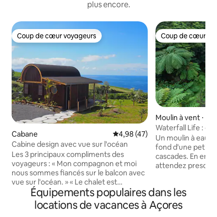
plus encore.
Coup de cœur voyageurs
Coup de cœur vo
Coup de cœur voyageurs
Coup de cœur vo
Moulin à vent ⋅ P
Waterfall Life : e
Cabane
Évaluation moyenne sur la base
4,98 (47)
nature isolée
Un moulin à eau en
Cabine design avec vue sur l'océan
fond d'une petite 
Les 3 principaux compliments des
cascades. En entr
voyageurs : « Mon compagnon et moi
attendez presque 
nous sommes fiancés sur le balcon avec
siècle. Le son ne s'
vue sur l'océan. » « Le chalet est
pendant votre somm
Équipements populaires dans les
parfaitement isolé… nous avions
première chose q
l'impression d'être dans notre propre
matin. Vous laissez
locations de vacances à Açores
bulle !! » « Les hôtes se surpassent en
vieux pont au-des