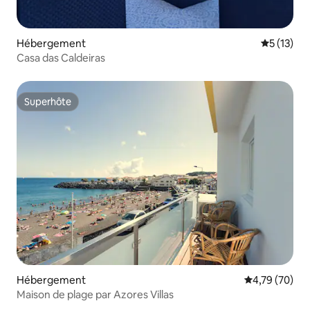
Hébergement
Évaluation
5 (13)
Casa das Caldeiras
Superhôte
Superhôte
Hébergement
Évaluation mo
4,79 (70)
Maison de plage par Azores Villas