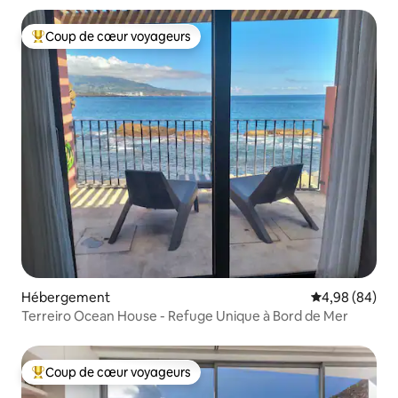
Coup de cœur voyageurs
Coups de cœur voyageurs les plus appréciés
Hébergement
Évaluation mo
4,98 (84)
Terreiro Ocean House - Refuge Unique à Bord de Mer
Coup de cœur voyageurs
Coups de cœur voyageurs les plus appréciés