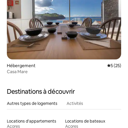
Hébergement
Évaluation
5 (25)
Casa Mare
Destinations à découvrir
Autres types de logements
Activités
Locations d'appartements
Locations de bateaux
Açores
Açores