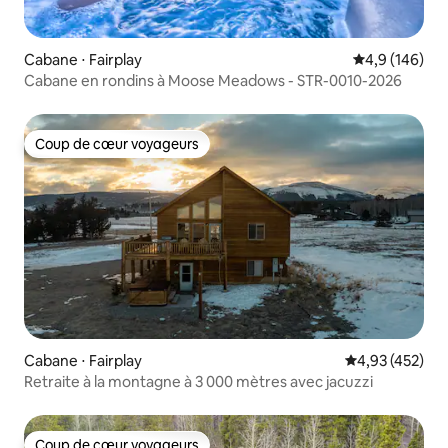
Cabane ⋅ Fairplay
Évaluation mo
4,9 (146)
Cabane en rondins à Moose Meadows - STR-0010-2026
Coup de cœur voyageurs
Coup de cœur voyageurs
Cabane ⋅ Fairplay
Évaluation moy
4,93 (452)
Retraite à la montagne à 3 000 mètres avec jacuzzi
Coup de cœur voyageurs