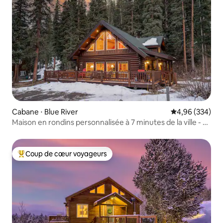
Cabane ⋅ Blue River
Évaluation moy
4,96 (334)
Maison en rondins personnalisée à 7 minutes de la ville - 3
chambres + loft
Coup de cœur voyageurs
Coups de cœur voyageurs les plus appréciés