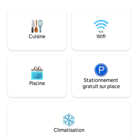
petites familles. À 6 minutes de sentiers
retour du ski ou 
de randonnée de renommée mondiale
vous dans le grand 
À 8 minutes d'un itinéraire de VTT À
balcon couvert. Installez-vous
10 minutes du centre-ville de
confortablement pr
Breckenridge À 30 minutes de la station
cheminées ou pro
de ski de Keystone À 35 minutes de
plaisir en famille 
Cuisine
Wifi
Copper Mountain À 60 minutes de Vail.
sur table, au jeu d
Stationnement pour 4 véhicules
jeux de société o
vos amis au bar !
Stationnement
Piscine
gratuit sur place
Climatisation