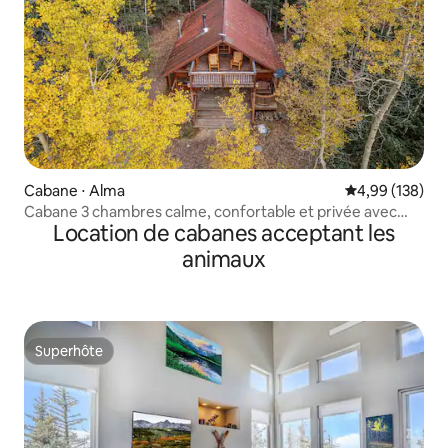
Cabane ⋅ Alma
Évaluation moy
4,99 (138)
Cabane 3 chambres calme, confortable et privée avec
Location de cabanes acceptant les
jacuzzi et Wi-Fi
animaux
Superhôte
Superhôte