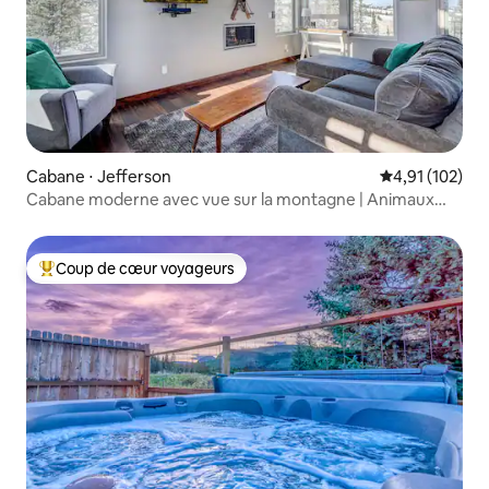
Cabane ⋅ Jefferson
Évaluation moy
4,91 (102)
Cabane moderne avec vue sur la montagne | Animaux
acceptés
Coup de cœur voyageurs
Coups de cœur voyageurs les plus appréciés