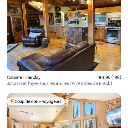
Cabane ⋅ Fairplay
Évaluation moy
4,96 (198)
Jacuzzi et foyer sous les étoiles ! À 19 milles de Breck !
Coup de cœur voyageurs
Coups de cœur voyageurs les plus appréciés