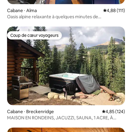
Cabane ⋅ Alma
Évaluation moy
4,88 (111)
Oasis alpine relaxante à quelques minutes de
Breckenridge
Coup de cœur voyageurs
Coup de cœur voyageurs
Cabane ⋅ Breckenridge
Évaluation moy
4,85 (124)
MAISON EN RONDEINS, JACUZZI, SAUNA, 1 ACRE, À
5 MILES DE BRECK