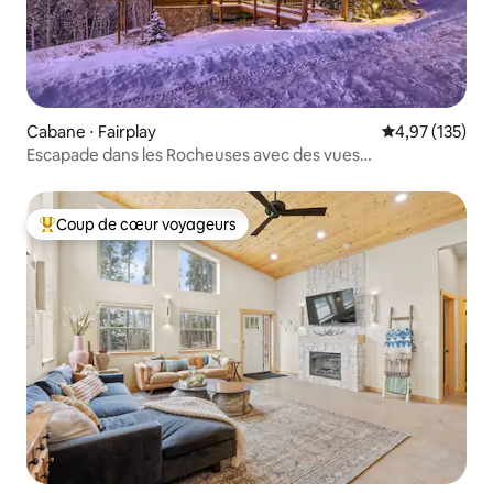
Cabane ⋅ Fairplay
Évaluation moy
4,97 (135)
Escapade dans les Rocheuses avec des vues
exceptionnelles !
Coup de cœur voyageurs
Coups de cœur voyageurs les plus appréciés