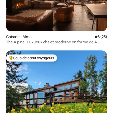
Cabane ⋅ Alma
Évaluation
5 (25)
The Alpine | Luxueux chalet moderne en forme de A
Coup de cœur voyageurs
Coups de cœur voyageurs les plus appréciés