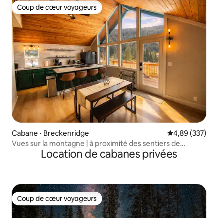
Coup de cœur voyageurs
Coup de cœur voyageurs
Cabane ⋅ Breckenridge
Évaluation moy
4,89 (337)
Vues sur la montagne | à proximité des sentiers de
Location de cabanes privées
randonnée et des pistes de ski
Coup de cœur voyageurs
Coup de cœur voyageurs