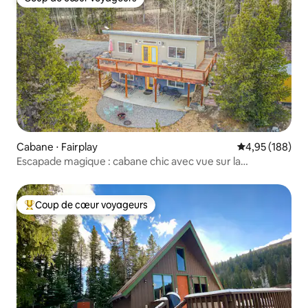
Coup de cœur voyageurs
Cabane ⋅ Fairplay
Évaluation moy
4,95 (188)
Escapade magique : cabane chic avec vue sur la
montagne et la vallée
Coup de cœur voyageurs
Coups de cœur voyageurs les plus appréciés