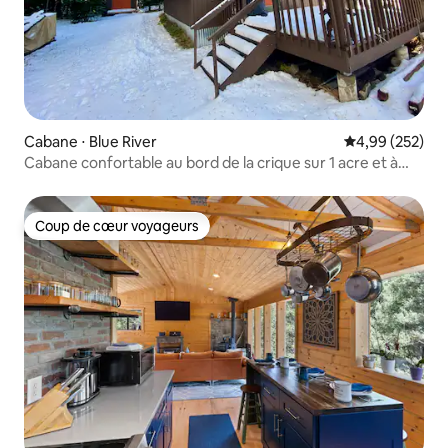
Cabane ⋅ Blue River
Évaluation moy
4,99 (252)
Cabane confortable au bord de la crique sur 1 acre et à
quelques minutes de Breck
Coup de cœur voyageurs
Coup de cœur voyageurs