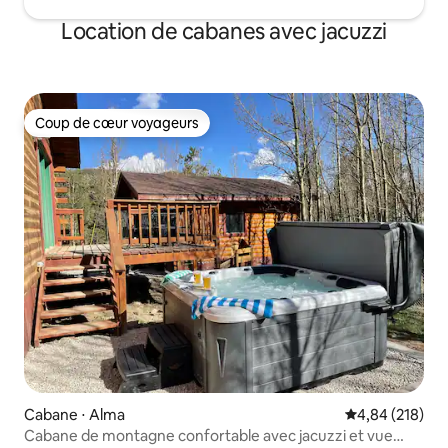
Location de cabanes avec jacuzzi
Coup de cœur voyageurs
Coup de cœur voyageurs
Cabane ⋅ Alma
Évaluation moy
4,84 (218)
Cabane de montagne confortable avec jacuzzi et vue