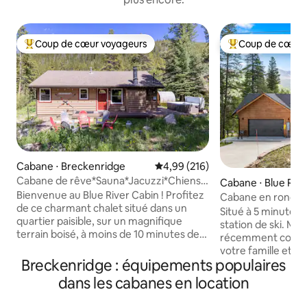
Coup de cœur voyageurs
Coup de cœur 
Coups de cœur voyageurs les plus appréciés
Coups de cœur vo
Cabane ⋅ Breckenridge
Évaluation moyenne sur la base 
4,99 (216)
Cabane de rêve*Sauna*Jacuzzi*Chiens
Cabane ⋅ Blue Rive
bienvenus*7 mn de Breck
Bienvenue au Blue River Cabin ! Profitez
Cabane en rondins 
de ce charmant chalet situé dans un
lac Tarn Licence n
Situé à 5 minutes d
quartier paisible, sur un magnifique
station de ski. Ma
terrain boisé, à moins de 10 minutes de
récemment constr
toutes les attractions de Breckenridge !
votre famille et v
Profitez du sauna et du jacuzzi privés sur
Breckenridge : équipements populaires
détendre. Cette escapade de luxe en
la propriété. Notre cabane de
montagne est proc
dans les cabanes en location
2 chambres et 1,5 salle de bain est
des commerces, de
parfaite pour 4 à 5 adultes ou pour les
pêche et bien plus encore 