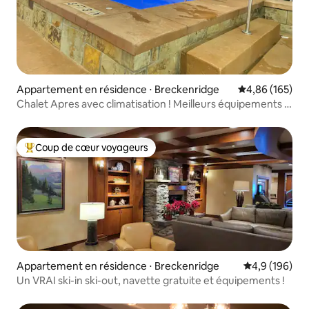
Appartement en résidence ⋅ Breckenridge
Évaluation moy
4,86 (165)
Chalet Apres avec climatisation ! Meilleurs équipements !
Meilleur emplacement !
Coup de cœur voyageurs
Coups de cœur voyageurs les plus appréciés
Appartement en résidence ⋅ Breckenridge
Évaluation mo
4,9 (196)
Un VRAI ski-in ski-out, navette gratuite et équipements !