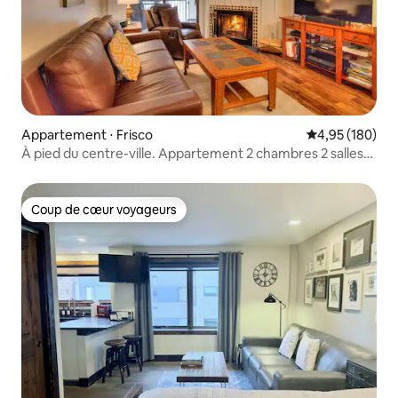
Appartement ⋅ Frisco
Évaluation moy
4,95 (180)
À pied du centre-ville. Appartement 2 chambres 2 salles
de bain à Frisco
Coup de cœur voyageurs
Coup de cœur voyageurs