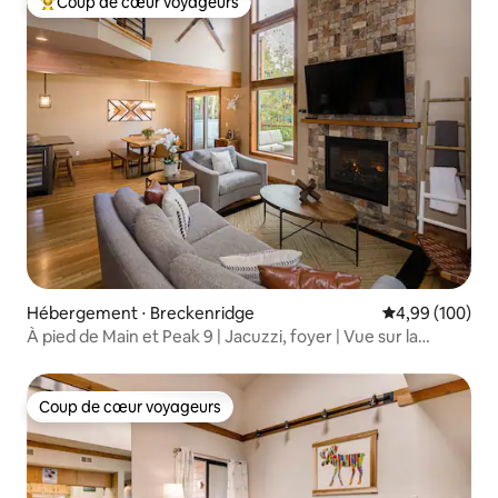
Coup de cœur voyageurs
Coups de cœur voyageurs les plus appréciés
Hébergement ⋅ Breckenridge
Évaluation moy
4,99 (100)
À pied de Main et Peak 9 | Jacuzzi, foyer | Vue sur la
montagne
Coup de cœur voyageurs
Coup de cœur voyageurs