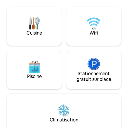
et d'un lave-linge
des boutiques et des restaurants.
logement. Détend
Détendez-vous dans l'intérieur rénové
trois téléviseurs à
avec goût, avec tous les équipements
des équipements 
nécessaires pour un séjour fluide, y
notamment des jac
compris une piscine extérieure
extérieur, du sauna
chauffée, 4 jacuzzis surdimensionnés,
Cuisine
Wifi
fitness. Idéalemen
un sauna et une buanderie. Parking
l'ascenseur et à d
gratuit ! Pour information, Peak 9, dans
et de nombreux se
le domaine skiable de Breck, ferme le
29 mars 2026.
Stationnement
Piscine
gratuit sur place
Climatisation