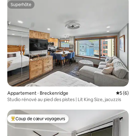
Superhôte
Superhôte
Appartement ⋅ Breckenridge
Évaluatio
5 (6)
Studio rénové au pied des pistes | Lit King Size, jacuzzis
Coup de cœur voyageurs
Coups de cœur voyageurs les plus appréciés