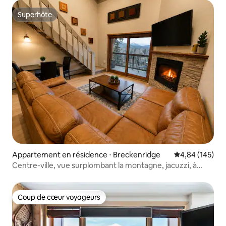
Superhôte
Superhôte
Appartement en résidence ⋅ Breckenridge
Évaluation moy
4,84 (145)
Centre-ville, vue surplombant la montagne, jacuzzi, à
proximité de la télécabine
Coup de cœur voyageurs
Coup de cœur voyageurs