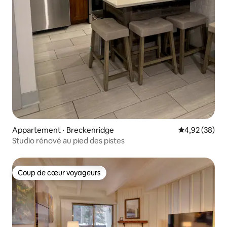
Appartement ⋅ Breckenridge
Évaluation mo
4,92 (38)
Studio rénové au pied des pistes
Coup de cœur voyageurs
Coup de cœur voyageurs