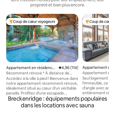
propreté et bien plus encore.
Coup de cœur voyageurs
Coup de cœur 
Coups de cœur voyageurs les plus appréciés
Coups de cœur vo
Appartement en r
Appartement en résidence
Évaluation moyenne sur la base 
4,96 (114)
Breckenridge
⋅ Breckenridge
Appartement en r
Récemment rénové * À distance de
pied des pistes, av
marche de la ville * Piscine et jacuzzis !
Seul logement en
Accédez à la ville à pied ! Bienvenue dans
de sport
l'immeuble, ce m
notre appartement récemment rénové,
d'angle avec accès
idéalement situé au cœur d'un véritable
entièrement rénov
paradis. Profitez d'une escapade
Breckenridge : équipements populaires
quelques pas de 
hivernale exceptionnelle où le confort
Snowflake. Profit
moderne rencontre le charme de la
dans les locations avec sauna
voûtés, d'une cuisi
montagne. Notre havre de paix élégant
flambant neuves, 
se trouve à quelques pas du centre-ville,