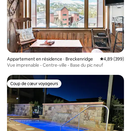
Appartement en résidence ⋅ Breckenridge
Évaluation moy
4,89 (399)
Vue imprenable - Centre-ville - Base du pic neuf
Coup de cœur voyageurs
Coup de cœur voyageurs