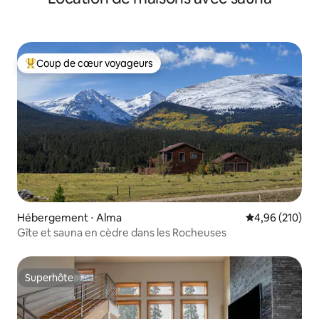
Coup de cœur voyageurs
Coups de cœur voyageurs les plus appréciés
Hébergement ⋅ Alma
Évaluation moy
4,96 (210)
Gîte et sauna en cèdre dans les Rocheuses
Superhôte
Superhôte