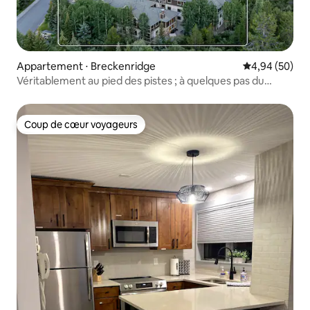
Appartement ⋅ Breckenridge
Évaluation mo
4,94 (50)
Véritablement au pied des pistes ; à quelques pas du
télésiège et des sentiers de randonnée
Coup de cœur voyageurs
Coup de cœur voyageurs