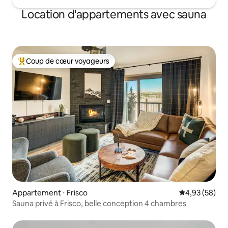
Location d'appartements avec sauna
Coup de cœur voyageurs
Coups de cœur voyageurs les plus appréciés
Appartement ⋅ Frisco
Évaluation mo
4,93 (58)
Sauna privé à Frisco, belle conception 4 chambres