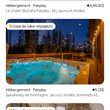
Hébergement ⋅ Fairplay
Évaluation mo
4,95 (42)
Le chalet Skyfall à Fairplay | Ski, sauna et étoiles
Coup de cœur voyageurs
Coups de cœur voyageurs les plus appréciés
Hébergement ⋅ Fairplay
Évaluation
5 (33)
Speakeasy de montagne : jacuzzi, étoiles, sommets et
plus encore