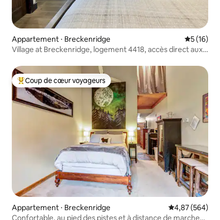
Appartement ⋅ Breckenridge
Évaluation
5 (16)
Village at Breckenridge, logement 4418, accès direct aux
pistes, climatisation
Coup de cœur voyageurs
Coups de cœur voyageurs les plus appréciés
Appartement ⋅ Breckenridge
Évaluation moy
4,87 (564)
Confortable, au pied des pistes et à distance de marche