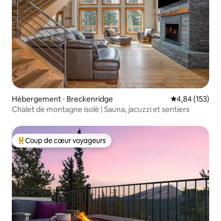
Hébergement ⋅ Breckenridge
Évaluation moy
4,84 (153)
Chalet de montagne isolé | Sauna, jacuzzi et sentiers
Coup de cœur voyageurs
Coups de cœur voyageurs les plus appréciés