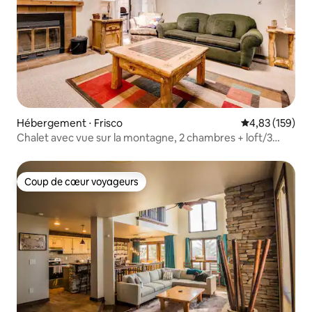
Hébergement ⋅ Frisco
Évaluation moy
4,83 (159)
Chalet avec vue sur la montagne, 2 chambres + loft/3
salles de bain
Coup de cœur voyageurs
Coup de cœur voyageurs