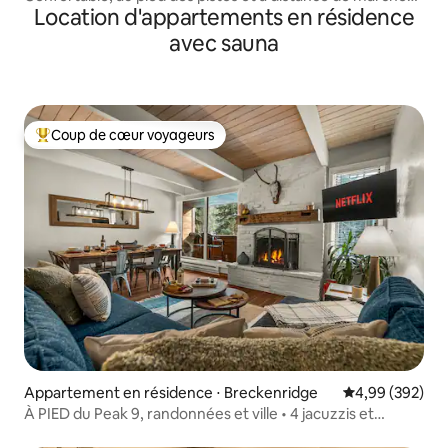
Location d'appartements en résidence
de la ville !
avec sauna
Coup de cœur voyageurs
Coups de cœur voyageurs les plus appréciés
Appartement en résidence ⋅ Breckenridge
Évaluation moy
4,99 (392)
À PIED du Peak 9, randonnées et ville • 4 jacuzzis et
piscine