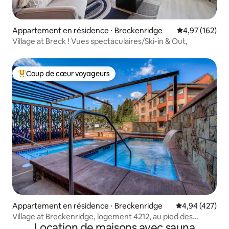
Appartement en résidence ⋅ Breckenridge
Évaluation moy
4,97 (162)
Village at Breck ! Vues spectaculaires/Ski-in & Out,
Coup de cœur voyageurs
Coups de cœur voyageurs les plus appréciés
Appartement en résidence ⋅ Breckenridge
Évaluation moy
4,94 (427)
Village at Breckenridge, logement 4212, au pied des
Location de maisons avec sauna
pistes, avec climatisation