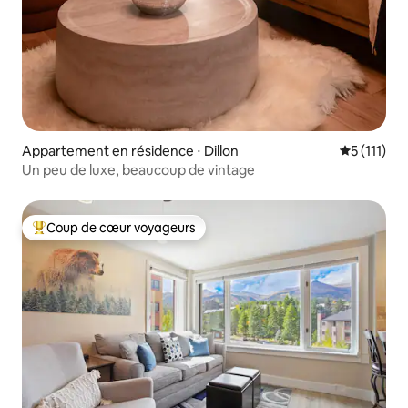
Appartement en résidence ⋅ Dillon
Évaluation
5 (111)
Un peu de luxe, beaucoup de vintage
Coup de cœur voyageurs
Coups de cœur voyageurs les plus appréciés