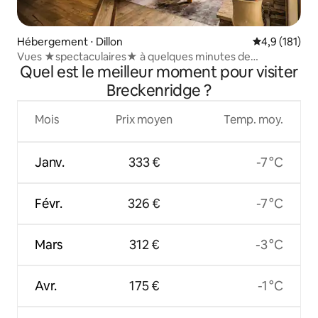
Hébergement ⋅ Dillon
Évaluation mo
4,9 (181)
Vues ★spectaculaires★ à quelques minutes de
Quel est le meilleur moment pour visiter
Keystone/Breck/Vail
Breckenridge ?
Mois
Prix moyen
Temp. moy.
Janv.
333 €
-7 °C
Févr.
326 €
-7 °C
Mars
312 €
-3 °C
Avr.
175 €
-1 °C