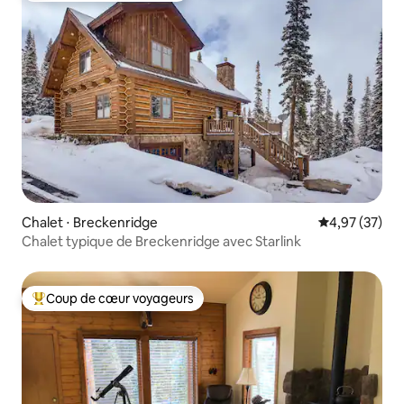
Chalet ⋅ Breckenridge
Évaluation mo
4,97 (37)
Chalet typique de Breckenridge avec Starlink
Coup de cœur voyageurs
Coups de cœur voyageurs les plus appréciés