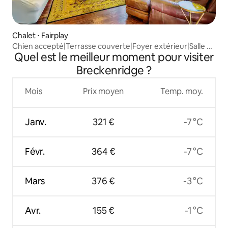
Chalet ⋅ Fairplay
Chien accepté|Terrasse couverte|Foyer extérieur|Salle de
Quel est le meilleur moment pour visiter
jeux|Faune
Breckenridge ?
Mois
Prix moyen
Temp. moy.
Janv.
321 €
-7 °C
Févr.
364 €
-7 °C
Mars
376 €
-3 °C
Avr.
155 €
-1 °C