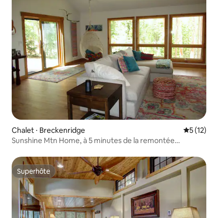
Chalet ⋅ Breckenridge
Évaluation
5 (12)
Sunshine Mtn Home, à 5 minutes de la remontée
mécanique avec vue sur la station
Superhôte
Superhôte