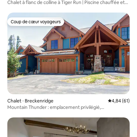
Chalet à flanc de colline à Tiger Run | Piscine chauffée et
jacuzzi
Coup de cœur voyageurs
Coup de cœur voyageurs
Chalet ⋅ Breckenridge
Évaluation mo
4,84 (61)
Mountain Thunder : emplacement privilégié,
équipements de villégiature