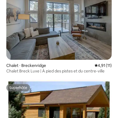
Chalet ⋅ Breckenridge
Évaluation m
4,91 (11)
Chalet Breck Luxe | À pied des pistes et du centre-ville
Superhôte
Superhôte