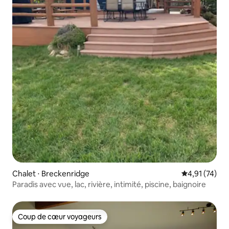
Chalet ⋅ Breckenridge
Évaluation mo
4,91 (74)
Paradis avec vue, lac, rivière, intimité, piscine, baignoire
Coup de cœur voyageurs
Coup de cœur voyageurs