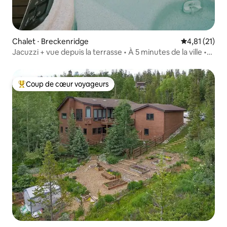
Chalet ⋅ Breckenridge
Évaluation mo
4,81 (21)
Jacuzzi + vue depuis la terrasse • À 5 minutes de la ville •
Peut accueillir 8 personnes
Coup de cœur voyageurs
Coups de cœur voyageurs les plus appréciés