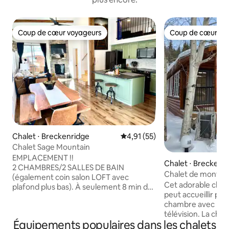
Coup de cœur voyageurs
Coup de cœur vo
Coup de cœur voyageurs
Coup de cœur vo
Chalet ⋅ Breckenridge
Évaluation moyenne sur la base
4,91 (55)
Chalet Sage Mountain
EMPLACEMENT !!
Chalet ⋅ Breckenr
2 CHAMBRES/2 SALLES DE BAIN
Chalet de montagn
(également coin salon LOFT avec
Nord !
Cet adorable cha
plafond plus bas). À seulement 8 min du
peut accueillir plu
centre-ville de Breckenridge ou Frisco,
chambre avec lit q
ce chalet confortable est situé de
télévision. La ch
manière spectaculaire. Vous pouvez
Équipements populaires dans les chalets
un salon séparé a
skier dans 5 stations de ski de classe