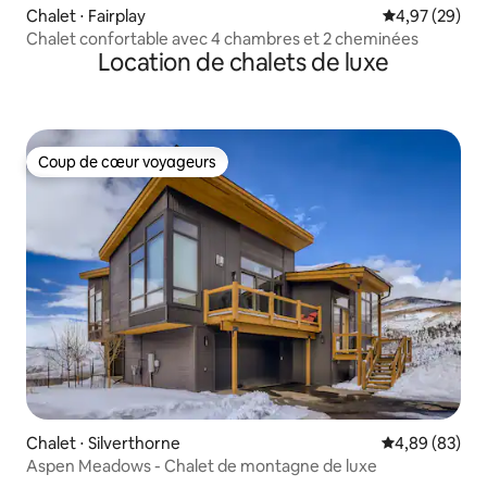
Chalet ⋅ Fairplay
Évaluation mo
4,97 (29)
Chalet confortable avec 4 chambres et 2 cheminées
Location de chalets de luxe
Coup de cœur voyageurs
Coup de cœur voyageurs
Chalet ⋅ Silverthorne
Évaluation mo
4,89 (83)
Aspen Meadows - Chalet de montagne de luxe