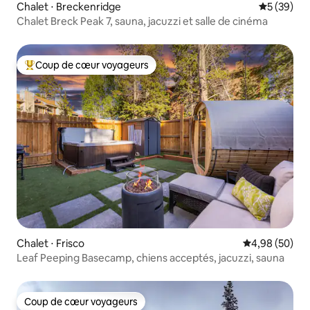
Chalet ⋅ Breckenridge
Évaluation
5 (39)
Chalet Breck Peak 7, sauna, jacuzzi et salle de cinéma
Coup de cœur voyageurs
Coups de cœur voyageurs les plus appréciés
Chalet ⋅ Frisco
Évaluation mo
4,98 (50)
Leaf Peeping Basecamp, chiens acceptés, jacuzzi, sauna
Coup de cœur voyageurs
Coup de cœur voyageurs