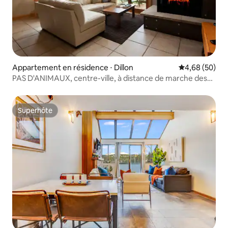
Appartement en résidence ⋅ Dillon
Évaluation mo
4,68 (50)
PAS D'ANIMAUX, centre-ville, à distance de marche des
commerces et des restaurants,
Superhôte
Superhôte