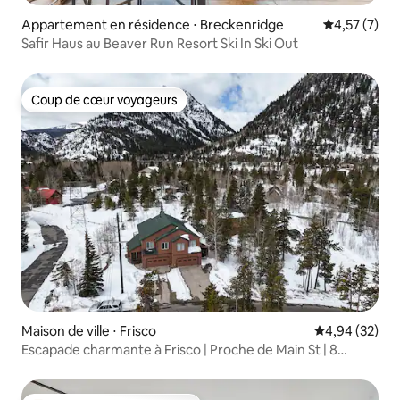
Appartement en résidence ⋅ Breckenridge
Évaluation m
4,57 (7)
Safir Haus au Beaver Run Resort Ski In Ski Out
Coup de cœur voyageurs
Coup de cœur voyageurs
Maison de ville ⋅ Frisco
Évaluation mo
4,94 (32)
Escapade charmante à Frisco | Proche de Main St | 8
couchages