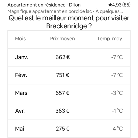
Appartement en résidence ⋅ Dillon
Évaluation mo
4,93 (85)
Magnifique appartement en bord de lac - À quelques
Quel est le meilleur moment pour visiter
minutes de tout
Breckenridge ?
Mois
Prix moyen
Temp. moy.
Janv.
662 €
-7 °C
Févr.
751 €
-7 °C
Mars
657 €
-3 °C
Avr.
363 €
-1 °C
Mai
275 €
4 °C