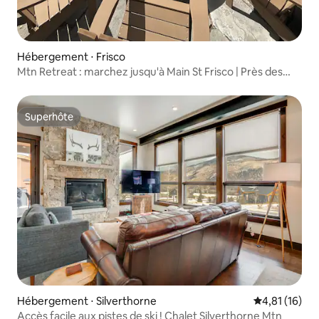
Hébergement ⋅ Frisco
Mtn Retreat : marchez jusqu'à Main St Frisco | Près des
pistes
Superhôte
Superhôte
Hébergement ⋅ Silverthorne
Évaluation mo
4,81 (16)
Accès facile aux pistes de ski ! Chalet Silverthorne Mtn