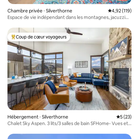
Chambre privée ⋅ Silverthorne
Évaluation moy
4,92 (119)
Espace de vie indépendant dans les montagnes, jacuzzi
privé
Coup de cœur voyageurs
Coups de cœur voyageurs les plus appréciés
Hébergement ⋅ Silverthorne
Évaluation
5 (23)
Chalet Sky Aspen. 3 lits/3 salles de bain SFHome- Vues et
ski