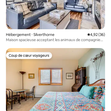
Hébergement ⋅ Silverthorne
Évaluation mo
4,92 (36)
Maison spacieuse acceptant les animaux de compagnie
avec vue incroyable et jacuzzi
Coup de cœur voyageurs
Coup de cœur voyageurs