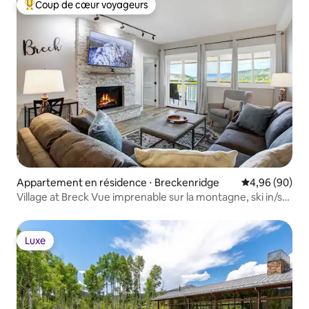
Coup de cœur voyageurs
Coups de cœur voyageurs les plus appréciés
Appartement en résidence ⋅ Breckenridge
Évaluation mo
4,96 (90)
Village at Breck Vue imprenable sur la montagne, ski in/ski
out
Luxe
Luxe