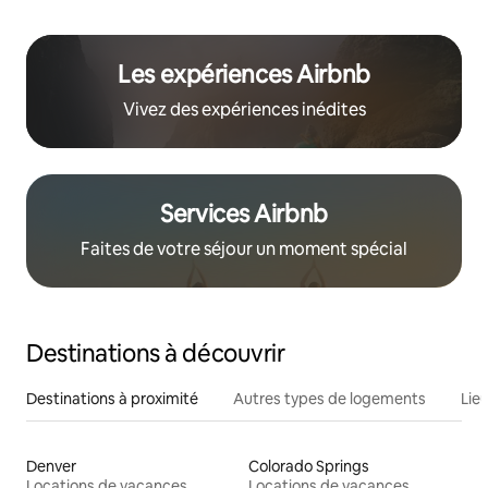
Les expériences Airbnb
Vivez des expériences inédites
Services Airbnb
Faites de votre séjour un moment spécial
Destinations à découvrir
Destinations à proximité
Autres types de logements
Lie
Denver
Colorado Springs
Locations de vacances
Locations de vacances