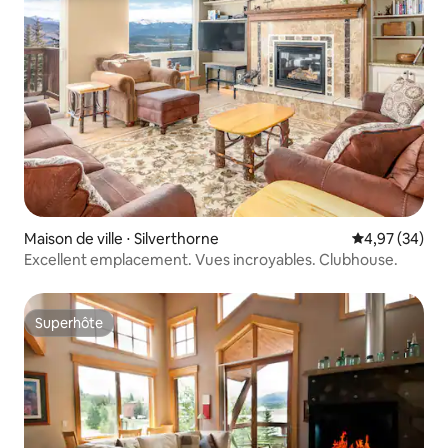
Maison de ville ⋅ Silverthorne
Évaluation mo
4,97 (34)
Excellent emplacement. Vues incroyables. Clubhouse.
Superhôte
Superhôte