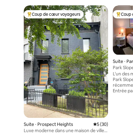
Coup de cœur voyageurs
Coup 
Coups de cœur voyageurs les plus appréciés
Coups de
Suite ⋅ Pa
Park Slop
L'un des 
Park Slop
récemmen
Entrée pa
étage com
cheminée
terrasse 
vue agréable
verrouill
Suite ⋅ Prospect Heights
Évaluation moyenne 
5 (30)
Proche de
et des bu
Luxe moderne dans une maison de ville