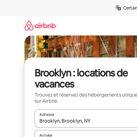
Aller
Certai
directement
au
contenu
Brooklyn : locations de
vacances
Trouvez et réservez des hébergements uniqu
sur Airbnb
Adresse
Lorsque les résultats s'affichent, utilisez les flèc
Arrivée