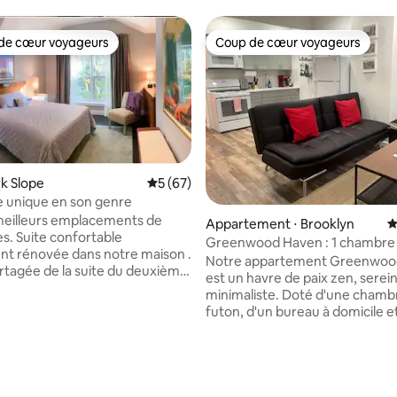
de cœur voyageurs
Coup de cœur voyageurs
 cœur voyageurs les plus appréciés
Coup de cœur voyageurs
rk Slope
Évaluation moyenne sur la base de 67 co
5 (67)
e unique en son genre
meilleurs emplacements de
Appartement ⋅ Brooklyn
É
es. Suite confortable
Greenwood Haven : 1 chambre
t rénovée dans notre maison .
cour privée
Notre appartement Greenwoo
rtagée de la suite du deuxième
est un havre de paix zen, serein
me sur la photo, avec
minimaliste. Doté d'une chambr
 en fonctionnement, grande
futon, d'un bureau à domicile e
extérieure meublée avec une
plafonds, cet appartement à ai
, et un lit de rêve. Chambre
ouverte baigné de lumière natu
able et appartement complet.
abondante. Le véritable trésor 
sur la base de 30 commentaires : 5 sur 5
 la plupart des trains de métro
arrière privée, qui rayonne de 
s, accès facile à Manhattan et
à son design élégamment simpl