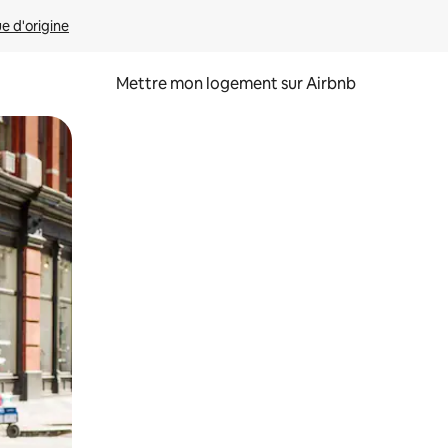
ue d'origine
Mettre mon logement sur Airbnb
sant glisser.