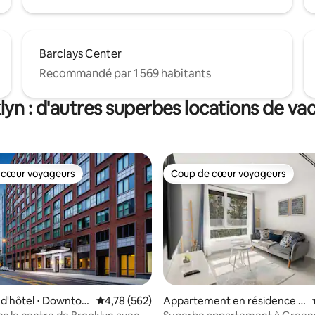
Barclays Center
Recommandé par 1 569 habitants
lyn : d'autres superbes locations de va
 cœur voyageurs
Coup de cœur voyageurs
 cœur voyageurs
Coup de cœur voyageurs
d'hôtel ⋅ Downtow
Évaluation moyenne sur la base de 562 commen
4,78 (562)
Appartement en résidence ⋅
n
Greenpoint