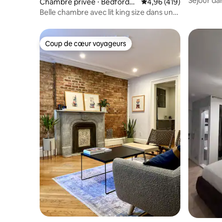
Séjour da
Chambre privée ⋅ Bedford-S
Évaluation moyenne sur 
4,96 (419)
restaurant
tuyvesant
Belle chambre avec lit king size dans un
duplex avec jardin partagé.
Coup de cœur voyageurs
Coup de cœur voyageurs