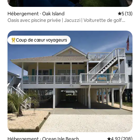
Hébergement ⋅ Oak Island
Évaluation
5 (13)
Oasis avec piscine privée | Jacuzzi | Voiturette de golf
gratuite !
Coup de cœur voyageurs
Coups de cœur voyageurs les plus appréciés
Hébergement ⋅ Ocean Isle Beach
Évaluation moy
4,92 (208)