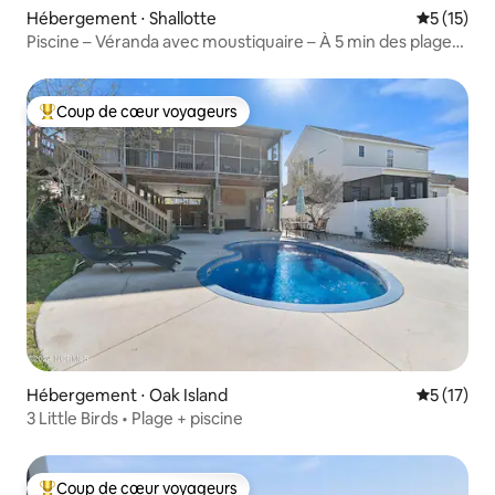
Hébergement ⋅ Shallotte
Évaluation
5 (15)
Piscine – Véranda avec moustiquaire – À 5 min des plages,
de la marina et des boutiques
Coup de cœur voyageurs
Coups de cœur voyageurs les plus appréciés
Hébergement ⋅ Oak Island
Évaluation
5 (17)
3 Little Birds • Plage + piscine
Coup de cœur voyageurs