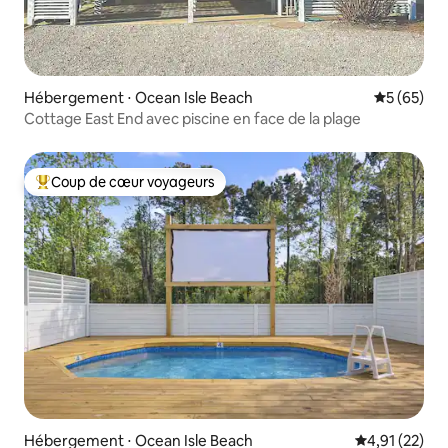
Hébergement ⋅ Ocean Isle Beach
Évaluation
5 (65)
Cottage East End avec piscine en face de la plage
Coup de cœur voyageurs
Coups de cœur voyageurs les plus appréciés
Hébergement ⋅ Ocean Isle Beach
Évaluation mo
4,91 (22)