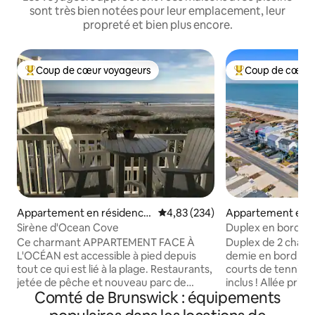
sont très bien notées pour leur emplacement, leur
propreté et bien plus encore.
Coup de cœur voyageurs
Coup de cœur 
Coups de cœur voyageurs les plus appréciés
Coups de cœur vo
Appartement en résidence
Évaluation moyenne sur la base 
4,83 (234)
Appartement en r
⋅ Ocean Isle Beach
⋅ Ocean Isle Beach
Sirène d'Ocean Cove
Duplex en bord de 
Ce charmant APPARTEMENT FACE À
Duplex de 2 chambr
L'OCÉAN est accessible à pied depuis
demie en bord de 
tout ce qui est lié à la plage. Restaurants,
courts de tennis ! 
jetée de pêche et nouveau parc de
inclus ! Allée privé
Comté de Brunswick : équipements
loisirs pour tous les âges !! Le logement
voiturettes de gol
est récemment rénové. L'ajout d'une
politique stricte d