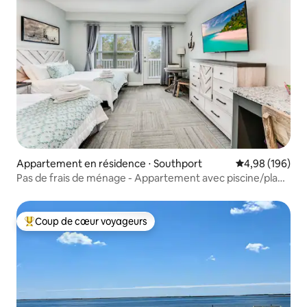
Appartement en résidence ⋅ Southport
Évaluation moy
4,98 (196)
Pas de frais de ménage - Appartement avec piscine/plage
au bord de l'eau
Coup de cœur voyageurs
Coups de cœur voyageurs les plus appréciés