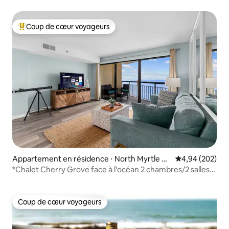
Coup de cœur voyageurs
Coups de cœur voyageurs les plus appréciés
Appartement en résidence ⋅ North Myrtle Be
Évaluation moy
4,94 (202)
ach
*Chalet Cherry Grove face à l'océan 2 chambres/2 salles
de bain*
Coup de cœur voyageurs
Coup de cœur voyageurs