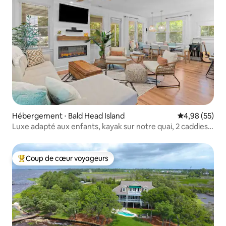
Hébergement ⋅ Bald Head Island
Évaluation mo
4,98 (55)
Luxe adapté aux enfants, kayak sur notre quai, 2 caddies +
clubs
Coup de cœur voyageurs
Coups de cœur voyageurs les plus appréciés