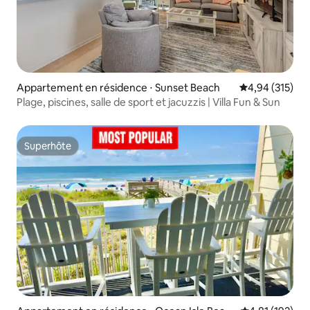
Appartement en résidence ⋅ Sunset Beach
Évaluation moy
4,94 (315)
Plage, piscines, salle de sport et jacuzzis | Villa Fun & Sun
Superhôte
Superhôte