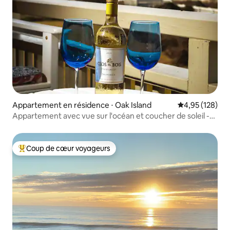
Appartement en résidence ⋅ Oak Island
Évaluation moy
4,95 (128)
Appartement avec vue sur l'océan et coucher de soleil -
2 lits, 2 salles de bain
Coup de cœur voyageurs
Coups de cœur voyageurs les plus appréciés