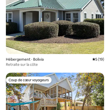
Hébergement ⋅ Bolivia
Évaluation
5 (19)
Retraite sur la côte
Coup de cœur voyageurs
Coup de cœur voyageurs