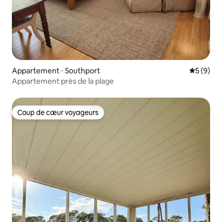
Appartement ⋅ Southport
Évaluatio
5 (9)
Appartement près de la plage
Coup de cœur voyageurs
Coup de cœur voyageurs