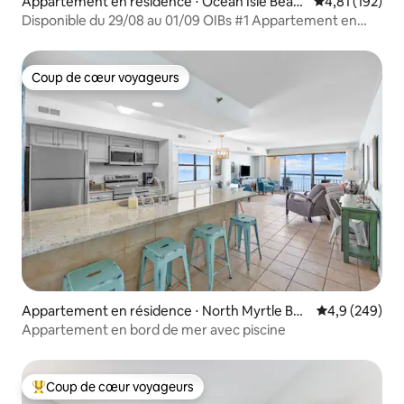
Appartement en résidence ⋅ Ocean Isle Beac
Évaluation moy
4,81 (192)
h
Disponible du 29/08 au 01/09 OIBs #1 Appartement en
bord de mer - Linge de maison
Coup de cœur voyageurs
Coup de cœur voyageurs
Appartement en résidence ⋅ North Myrtle Bea
Évaluation mo
4,9 (249)
ch
Appartement en bord de mer avec piscine
Coup de cœur voyageurs
Coups de cœur voyageurs les plus appréciés