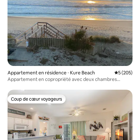
Appartement en résidence ⋅ Kure Beach
Évaluation 
5 (205)
Appartement en copropriété avec deux chambres
principales et vue imprenable
Coup de cœur voyageurs
Coup de cœur voyageurs