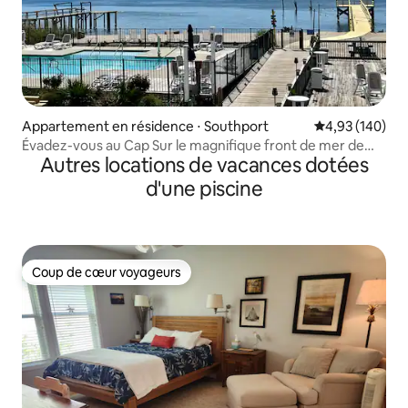
Appartement en résidence ⋅ Southport
Évaluation moy
4,93 (140)
Évadez-vous au Cap Sur le magnifique front de mer de
Autres locations de vacances dotées
SPT
d'une piscine
Coup de cœur voyageurs
Coup de cœur voyageurs