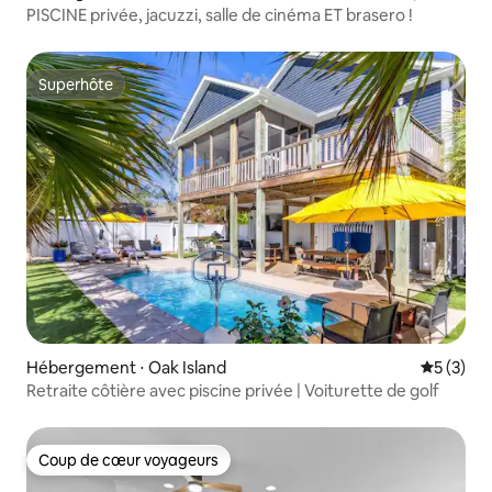
PISCINE privée, jacuzzi, salle de cinéma ET brasero !
Superhôte
Superhôte
Hébergement ⋅ Oak Island
Évaluatio
5 (3)
Retraite côtière avec piscine privée | Voiturette de golf
Coup de cœur voyageurs
Coup de cœur voyageurs