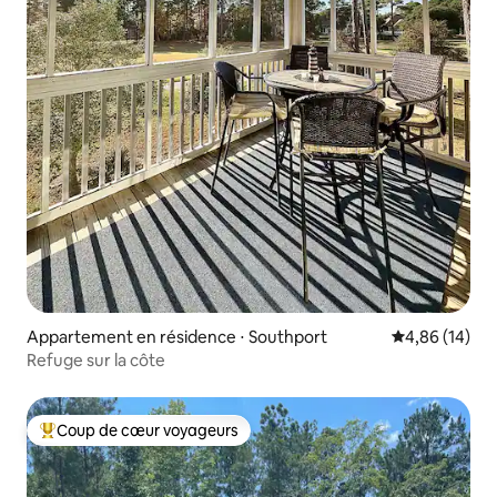
Appartement en résidence ⋅ Southport
Évaluation mo
4,86 (14)
Refuge sur la côte
Coup de cœur voyageurs
Coups de cœur voyageurs les plus appréciés