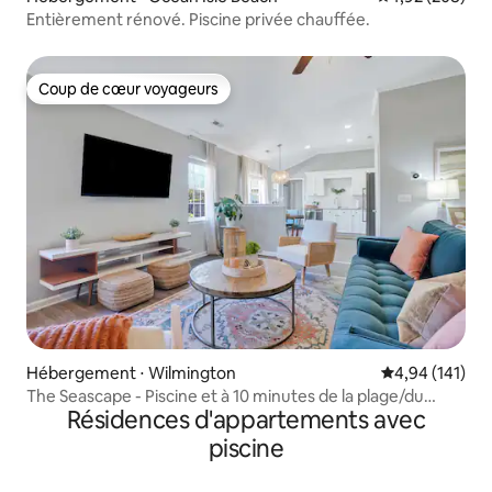
Entièrement rénové. Piscine privée chauffée.
Coup de cœur voyageurs
Coup de cœur voyageurs
Hébergement ⋅ Wilmington
Évaluation moy
4,94 (141)
The Seascape - Piscine et à 10 minutes de la plage/du
Résidences d'appartements avec
centre-ville
piscine