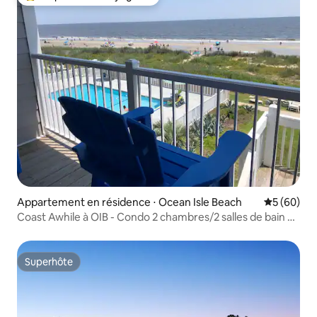
Coups de cœur voyageurs les plus appréciés
Appartement en résidence ⋅ Ocean Isle Beach
Évaluation
5 (60)
Coast Awhile à OIB - Condo 2 chambres/2 salles de bain en
bord de mer
Superhôte
Superhôte