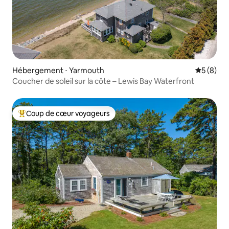
Hébergement ⋅ Yarmouth
Évaluatio
5 (8)
Coucher de soleil sur la côte – Lewis Bay Waterfront
Coup de cœur voyageurs
Coups de cœur voyageurs les plus appréciés