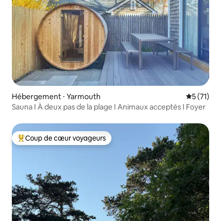
Hébergement ⋅ Yarmouth
Évaluation
5 (71)
Sauna I À deux pas de la plage I Animaux acceptés I Foyer
Coup de cœur voyageurs
Coups de cœur voyageurs les plus appréciés