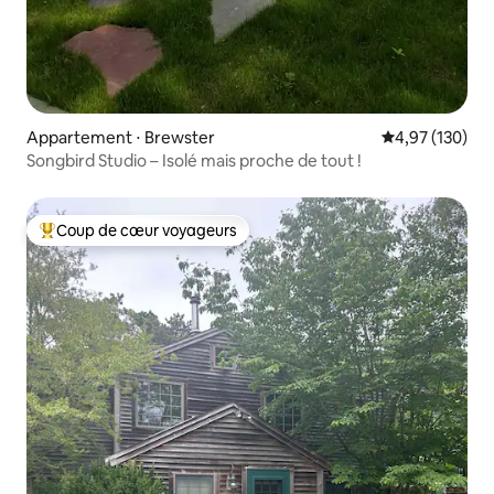
Appartement ⋅ Brewster
Évaluation moy
4,97 (130)
Songbird Studio – Isolé mais proche de tout !
Coup de cœur voyageurs
Coups de cœur voyageurs les plus appréciés