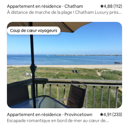
Appartement en résidence ⋅ Chatham
Évaluation moy
4,88 (112)
À distance de marche de la plage ! Chatham Luxury près
du centre-ville, CBI !
Coup de cœur voyageurs
Coup de cœur voyageurs
Appartement en résidence ⋅ Provincetown
Évaluation moy
4,91 (233)
Escapade romantique en bord de mer au cœur de
Provincetown