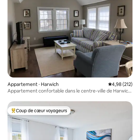
Appartement ⋅ Harwich
Évaluation moy
4,98 (212)
Appartement confortable dans le centre-ville de Harwich
Port
Coup de cœur voyageurs
Coups de cœur voyageurs les plus appréciés