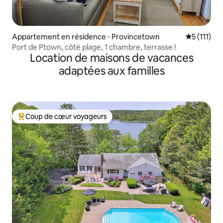
Appartement en résidence ⋅ Provincetown
Évaluation
5 (111)
Port de Ptown, côté plage, 1 chambre, terrasse !
Location de maisons de vacances
adaptées aux familles
Coup de cœur voyageurs
Coups de cœur voyageurs les plus appréciés