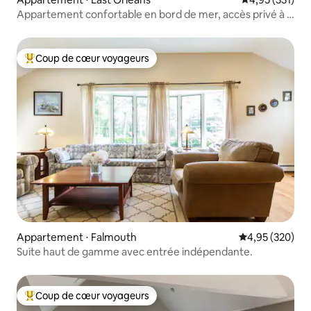
Appartement confortable en bord de mer, accès privé à la
plage
Coup de cœur voyageurs
Coups de cœur voyageurs les plus appréciés
Appartement ⋅ Falmouth
Évaluation moy
4,95 (320)
Suite haut de gamme avec entrée indépendante.
Coup de cœur voyageurs
Coups de cœur voyageurs les plus appréciés