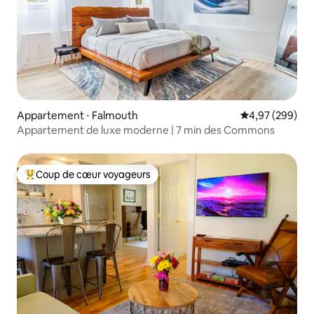
Appartement ⋅ Falmouth
Évaluation moy
4,97 (299)
Appartement de luxe moderne | 7 min des Commons
Coup de cœur voyageurs
Coups de cœur voyageurs les plus appréciés