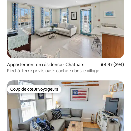
Appartement en résidence ⋅ Chatham
Évaluation moy
4,97 (394)
Pied-à-terre privé, oasis cachée dans le village.
Coup de cœur voyageurs
Coup de cœur voyageurs