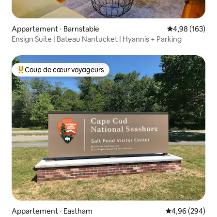
Appartement ⋅ Barnstable
Évaluation moy
4,98 (163)
Ensign Suite | Bateau Nantucket | Hyannis + Parking
Coup de cœur voyageurs
Coups de cœur voyageurs les plus appréciés
Appartement ⋅ Eastham
Évaluation moy
4,96 (294)