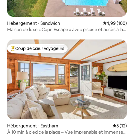
Hébergement ⋅ Sandwich
Évaluation moy
4,99 (100)
Maison de luxe « Cape Escape » avec piscine et accès à la
plage.
Coup de cœur voyageurs
Coups de cœur voyageurs les plus appréciés
Hébergement ⋅ Eastham
Évaluation
5 (12)
À 10 min à pied de la plage – Vue imprenable et immense