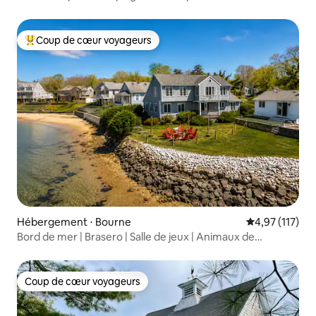
terrasse
Coup de cœur voyageurs
Coups de cœur voyageurs les plus appréciés
Hébergement ⋅ Bourne
Évaluation moy
4,97 (117)
Bord de mer | Brasero | Salle de jeux | Animaux de
compagnie | Kayaks
Coup de cœur voyageurs
Coup de cœur voyageurs