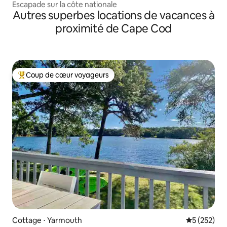
Escapade sur la côte nationale
Autres superbes locations de vacances à
proximité de Cape Cod
Coup de cœur voyageurs
Coups de cœur voyageurs les plus appréciés
Cottage ⋅ Yarmouth
Évaluation 
5 (252)