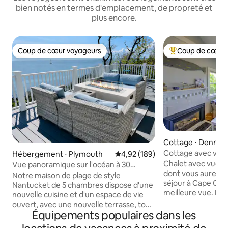
bien notés en termes d'emplacement, de propreté et
plus encore.
Coup de cœur voyageurs
Coup de cœur 
Coup de cœur voyageurs
Coups de cœur vo
Cottage ⋅ Dennis
Cottage avec vue s
Hébergement ⋅ Plymouth
Évaluation moyenne sur la base 
4,92 (189)
million de dollars 
Chalet avec vue su
Vue panoramique sur l'océan à 30
Street
dont vous aurez b
mètres au-dessus de la baie de Cape
Notre maison de plage de style
séjour à Cape Cod,
Cod
Nantucket de 5 chambres dispose d'une
meilleure vue. Réveillez-vous avec
nouvelle cuisine et d'un espace de vie
l'odeur de l'océan
ouvert, avec une nouvelle terrasse, tous
vagues, descendez
Équipements populaires dans les
donnant sur l'ensemble du littoral de la
enfoncer vos orteils. Nous 
baie de Cape Cod depuis un perchoir