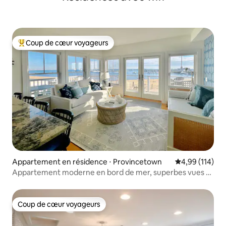
Coup de cœur voyageurs
Coups de cœur voyageurs les plus appréciés
Appartement en résidence ⋅ Provincetown
Évaluation moy
4,99 (114)
Appartement moderne en bord de mer, superbes vues et
emplacement !
Coup de cœur voyageurs
Coup de cœur voyageurs