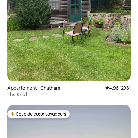
Appartement ⋅ Chatham
Évaluation moy
4,96 (298)
The Knoll
Coup de cœur voyageurs
Coups de cœur voyageurs les plus appréciés