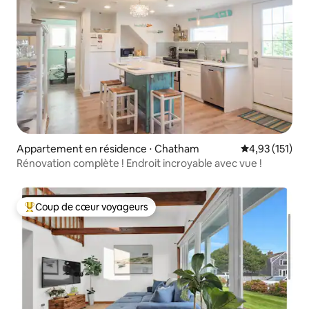
Appartement en résidence ⋅ Chatham
Évaluation moy
4,93 (151)
Rénovation complète ! Endroit incroyable avec vue !
Coup de cœur voyageurs
Coups de cœur voyageurs les plus appréciés