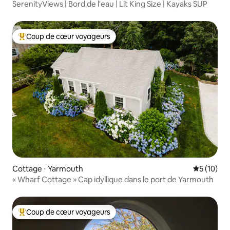
SerenityViews | Bord de l'eau | Lit King Size | Kayaks SUP
Coup de cœur voyageurs
Coups de cœur voyageurs les plus appréciés
Cottage ⋅ Yarmouth
Évaluation
5 (10)
« Wharf Cottage » Cap idyllique dans le port de Yarmouth
Coup de cœur voyageurs
Coups de cœur voyageurs les plus appréciés