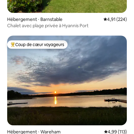
Hébergement ⋅ Barnstable
Évaluation moy
4,91 (224)
Chalet avec plage privée à Hyannis Port
Coup de cœur voyageurs
Coups de cœur voyageurs les plus appréciés
Hébergement ⋅ Wareham
Évaluation moy
4,99 (113)