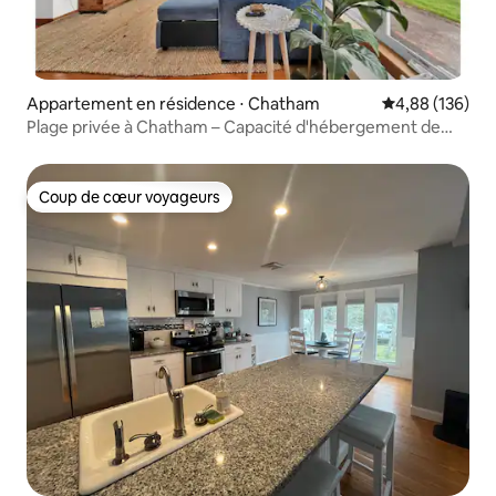
Appartement en résidence ⋅ Chatham
Évaluation moy
4,88 (136)
Plage privée à Chatham – Capacité d'hébergement de
5 personnes
Coup de cœur voyageurs
Coup de cœur voyageurs