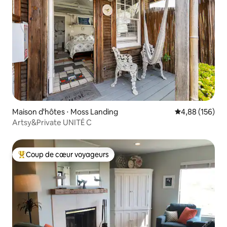
Maison d'hôtes ⋅ Moss Landing
Évaluation moy
4,88 (156)
Artsy&Private UNITÉ C
Coup de cœur voyageurs
Coups de cœur voyageurs les plus appréciés