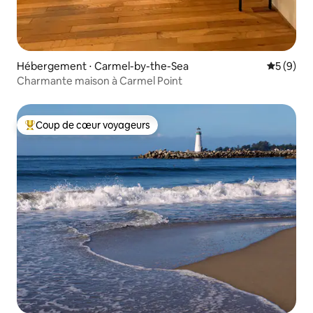
Hébergement ⋅ Carmel-by-the-Sea
Évaluatio
5 (9)
Charmante maison à Carmel Point
Coup de cœur voyageurs
Coups de cœur voyageurs les plus appréciés