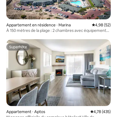
Appartement en résidence ⋅ Marina
Évaluation mo
4,98 (52)
À 150 mètres de la plage : 2 chambres avec équipements
de villégiature
Superhôte
Superhôte
Appartement ⋅ Aptos
Évaluation moy
4,78 (435)