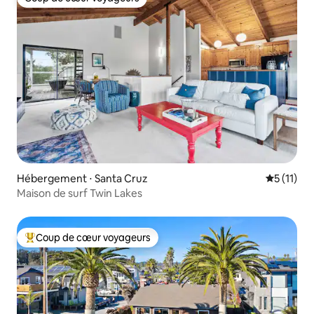
Coup de cœur voyageurs
Hébergement ⋅ Santa Cruz
Évaluatio
5 (11)
Maison de surf Twin Lakes
Coup de cœur voyageurs
Coups de cœur voyageurs les plus appréciés