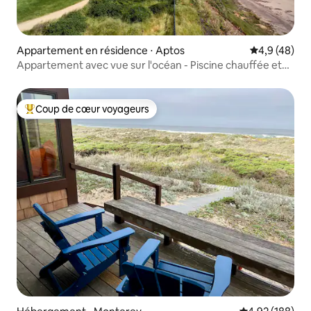
Appartement en résidence ⋅ Aptos
Évaluation m
4,9 (48)
Appartement avec vue sur l'océan - Piscine chauffée et
jacuzzi
Coup de cœur voyageurs
Coups de cœur voyageurs les plus appréciés