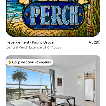
Hébergement ⋅ Pacific Grove
Évaluation
5 (20)
Central Perch Licence STR n° 0507
Coup de cœur voyageurs
Coups de cœur voyageurs les plus appréciés