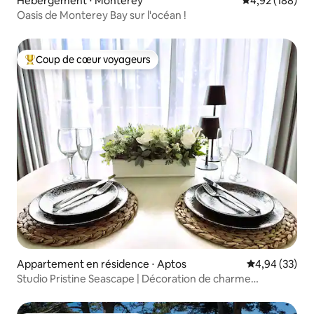
Hébergement ⋅ Monterey
Évaluation moy
4,92 (188)
Oasis de Monterey Bay sur l'océan !
Coup de cœur voyageurs
Coups de cœur voyageurs les plus appréciés
Appartement en résidence ⋅ Aptos
Évaluation mo
4,94 (33)
Studio Pristine Seascape | Décoration de charme
saisonnière