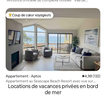
*Annonce officielle du complexe hôtelier* Villa de
2 chambres avec vue partielle
Coup de cœur voyageurs
Coups de cœur voyageurs les plus appréciés
Appartement ⋅ Aptos
Évaluation moy
4,98 (132)
Appartement au Seascape Beach Resort avec vue sur
Locations de vacances privées en bord
l'océan
de mer