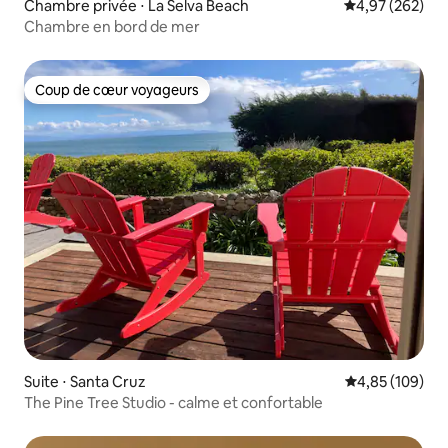
Chambre privée ⋅ La Selva Beach
Évaluation moy
4,97 (262)
Chambre en bord de mer
Coup de cœur voyageurs
Coup de cœur voyageurs
Suite ⋅ Santa Cruz
Évaluation moy
4,85 (109)
The Pine Tree Studio - calme et confortable