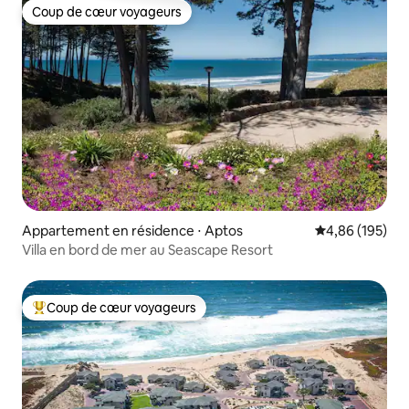
Coup de cœur voyageurs
Coup de cœur voyageurs
Appartement en résidence ⋅ Aptos
Évaluation moy
4,86 (195)
Villa en bord de mer au Seascape Resort
Coup de cœur voyageurs
Coups de cœur voyageurs les plus appréciés