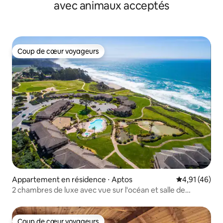
avec animaux acceptés
Coup de cœur voyageurs
Coup de cœur voyageurs
Appartement en résidence ⋅ Aptos
Évaluation mo
4,91 (46)
2 chambres de luxe avec vue sur l'océan et salle de
cinéma, à deux pas de la plage
Coup de cœur voyageurs