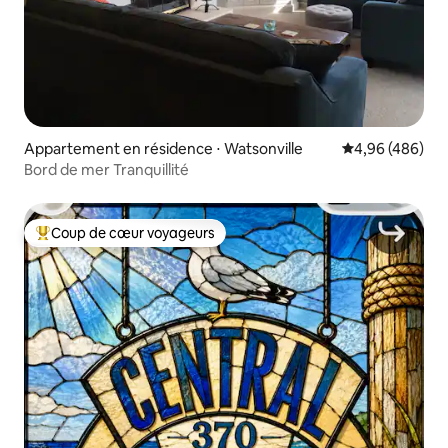
Appartement en résidence ⋅ Watsonville
Évaluation moy
4,96 (486)
Bord de mer Tranquillité
Coup de cœur voyageurs
Coups de cœur voyageurs les plus appréciés