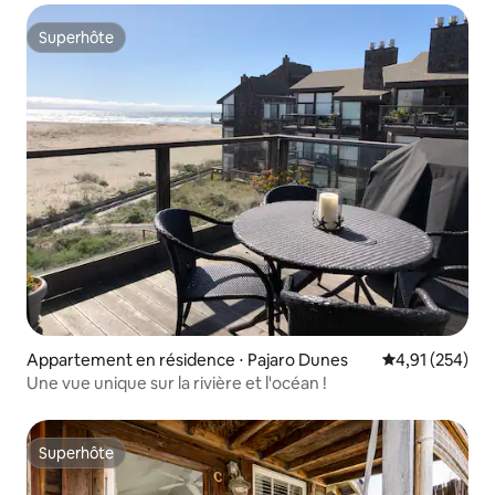
Superhôte
Superhôte
Appartement en résidence ⋅ Pajaro Dunes
Évaluation moy
4,91 (254)
Une vue unique sur la rivière et l'océan !
Superhôte
Superhôte