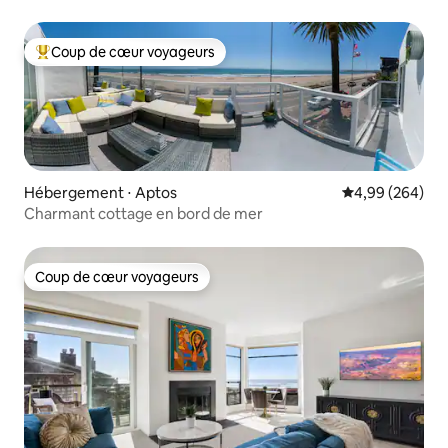
Coup de cœur voyageurs
Coups de cœur voyageurs les plus appréciés
Hébergement ⋅ Aptos
Évaluation moy
4,99 (264)
Charmant cottage en bord de mer
Coup de cœur voyageurs
Coup de cœur voyageurs