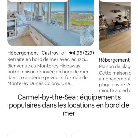
Coups de cœur voyageurs les plus appréciés
Coup de cœur vo
Hébergement ⋅ Castroville
Évaluation moyenne sur la base 
4,96 (229)
Retraite en bord de mer avec jacuzzi
Hébergement ⋅ Mo
privé
ng
Bienvenue au Monterey Hideaway,
Maison de plage e
notre maison rénovée en bord de mer
jacuzzi privé
Cette maison disp
dans la résidence privée et fermée de
aménagement spac
Monterey Dunes Colony. Une
plage privée. À seulement une demi-
promenade de 30 secondes sur la
minute à pied de l
promenade mène à des kilomètres de
Carmel-by-the-Sea : équipements
vue panoramique s
plage paisible et peu fréquentée. Perché
Monterey. Détendez-vous dans le
populaires dans les locations en bord de
au-dessus des dunes, le salon et la salle à
jacuzzi privé alors
mer
manger offrent une vue panoramique
s'écrasent en arri
sur l'océan et de superbes couchers de
VENONS D'INSTA
soleil. Observez les baleines depuis le
jacuzzi ). Il y a de
siège près de la fenêtre et laissez-vous
depuis toutes les
bercer par le son apaisant des vagues.
couchers de soleil 