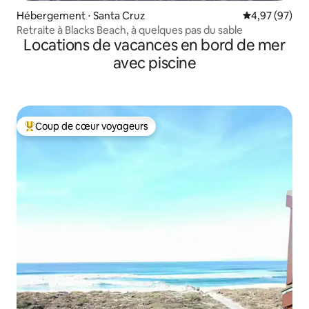
Hébergement ⋅ Santa Cruz
Évaluation mo
4,97 (97)
Retraite à Blacks Beach, à quelques pas du sable
Locations de vacances en bord de mer
avec piscine
Coup de cœur voyageurs
Coups de cœur voyageurs les plus appréciés