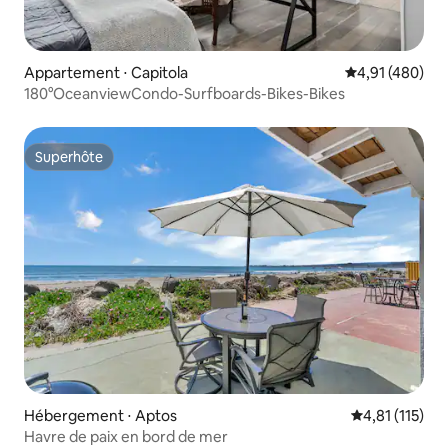
Appartement ⋅ Capitola
Évaluation moy
4,91 (480)
180°OceanviewCondo-Surfboards-Bikes-Bikes
Superhôte
Superhôte
Hébergement ⋅ Aptos
Évaluation mo
4,81 (115)
Havre de paix en bord de mer