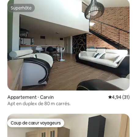
Superhôte
Superhôte
Appartement ⋅ Carvin
Évaluation mo
4,94 (31)
Apt en duplex de 80 m carrés.
Coup de cœur voyageurs
Coup de cœur voyageurs