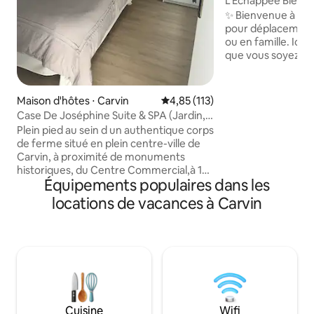
L'Échappée Bleue :
Lens-Arras
✨ Bienvenue à L’Éc
pour déplacement
ou en famille. Ici,
que vous soyez tra
cosy, lit douillet g
Netflix à volonté -
arrivée autonome 
Maison d'hôtes ⋅ Carvin
Évaluation moyenne sur la base 
4,85 (113)
équipée, bureau té
Case De Joséphine Suite & SPA (Jardin,
à 1 min, supermarchés <
Parking)
Plein pied au sein d un authentique corps
de Lille, 20 min d
de ferme situé en plein centre-ville de
d’Arras. Profitez 
Carvin, à proximité de monuments
pour se reposer, tr
historiques, du Centre Commercial,à 15
région à votre ry
Équipements populaires dans les
minutes de Lille (accès autoroute
rapide)15 min de Lens, 25 min d’Arras. La
locations de vacances à Carvin
Case de Joséphine possède une
terrasse, patio, aire de jeux mise à
disposition Capacité d accueil 4
personnes, animaux interdits SPA en
extra au sein du corps de ferme sur
réservation au préalable Fêtes non
autorisées PARKING PRIVÉ et SÉCURISÉ
Arrivée 16h Départ 10h
Cuisine
Wifi