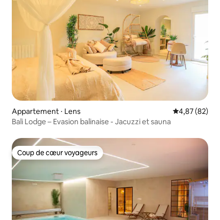
Appartement ⋅ Lens
Évaluation mo
4,87 (82)
Bali Lodge – Evasion balinaise - Jacuzzi et sauna
Coup de cœur voyageurs
Coup de cœur voyageurs