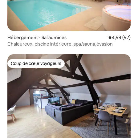
Hébergement ⋅ Sallaumines
Évaluation mo
4,99 (97)
Chaleureux, piscine intérieure, spa/sauna,évasion
Coup de cœur voyageurs
Coup de cœur voyageurs