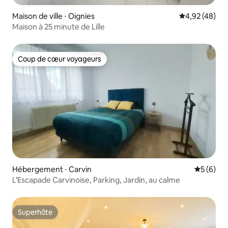
Maison de ville ⋅ Oignies
Évaluation mo
4,92 (48)
Maison à 25 minute de Lille
Coup de cœur voyageurs
Coup de cœur voyageurs
Hébergement ⋅ Carvin
Évaluatio
5 (6)
L’Escapade Carvinoise, Parking, Jardin, au calme
Superhôte
Superhôte