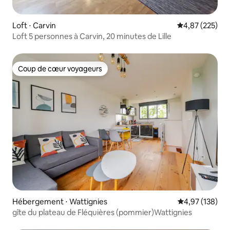
Loft ⋅ Carvin
Évaluation moy
4,87 (225)
Loft 5 personnes à Carvin, 20 minutes de Lille
Coup de cœur voyageurs
Coup de cœur voyageurs
Hébergement ⋅ Wattignies
Évaluation moy
4,97 (138)
gîte du plateau de Fléquières (pommier)Wattignies