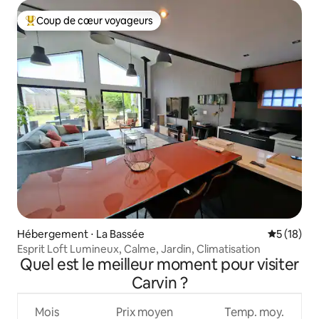
Coup de cœur voyageurs
Coups de cœur voyageurs les plus appréciés
Hébergement ⋅ La Bassée
Évaluation
5 (18)
Esprit Loft Lumineux, Calme, Jardin, Climatisation
Quel est le meilleur moment pour visiter
Carvin ?
Mois
Prix moyen
Temp. moy.