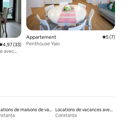
Appartement
Évaluation moyenn
5 (7)
Penthouse Yaio
mmentaires : 5 sur 5
Évaluation moyenne sur la base de 33 commentaires : 4,97 sur 5
4,97 (33)
e avec
Locations de maisons de vacances
Locations de vacances avec piscine
nstanța
Constanța