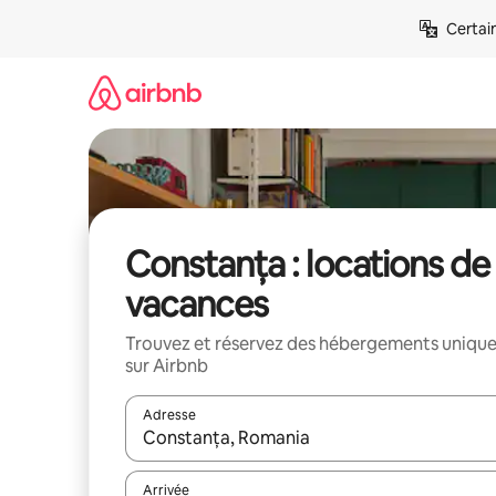
Aller
Certai
directement
au
contenu
Constanța : locations de
vacances
Trouvez et réservez des hébergements uniqu
sur Airbnb
Adresse
Lorsque les résultats s'affichent, utilisez les flèc
Arrivée