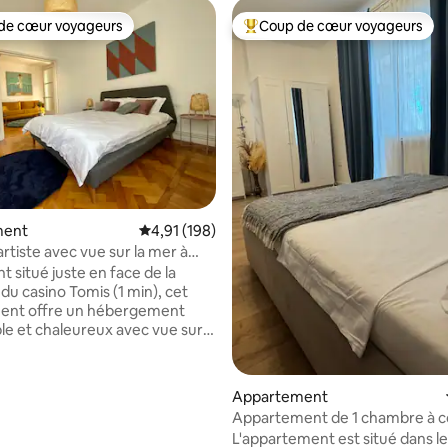
de cœur voyageurs
Coup de cœur voyageurs
 cœur voyageurs les plus appréciés
Coups de cœur voyageurs les p
sur la base de 128 commentaires : 5 sur 5
ment
Évaluation moyenne sur la base de 198 comme
4,91 (198)
rtiste avec vue sur la mer à
omis Marina
 situé juste en face de la
du casino Tomis (1 min), cet
ent offre un hébergement
le et chaleureux avec vue sur
eulement 10 min à pied de la
us êtes à 5 minutes d'Ovid
a zone la plus peuplée avec des
Appartement
 terrasses et des restaurants.
Appartement de 1 chambre à c
rez profiter de vos soirées en
casino
L'appartement est situé dans l
menant en bord de mer ou en