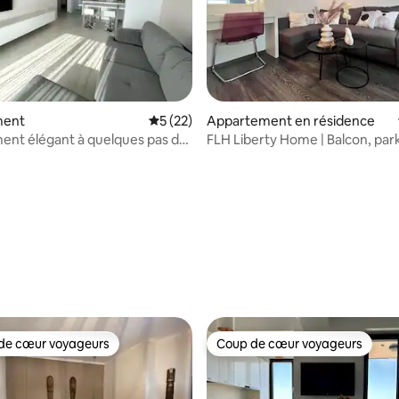
e sur la base de 7 commentaires : 5 sur 5
ment
Évaluation moyenne sur la base de 22 co
5 (22)
Appartement en résidence
nt élégant à quelques pas de
FLH Liberty Home | Balcon, par
2 lits Queen Size
de cœur voyageurs
Coup de cœur voyageurs
 cœur voyageurs les plus appréciés
Coup de cœur voyageurs