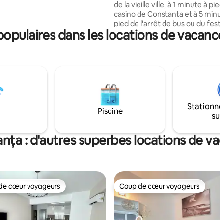
de la vieille ville, à 1 minute à pi
n verre en terrasse dans la
casino de Constanta et à 5 min
pied de l'arrêt de bus ou du fest
ec tout ce dont vous pourriez
opulaires dans les locations de vacanc
Neversea. L'aéroport est à 25
in. Mention : en été, la vue sur
si vous arrivez tard, vous pourr
 obstruée par les arbres.
toujours faire vos achats car il y
quelques magasins ouverts 24h
7j/7. Vous trouverez dans un r
300 mètres tous les restaurant
de mer du port de Constanta o
du centre-ville historique de C
Stationn
Vous trouverez également à pr
Piscine
su
des pharmacies, des banques e
pâtisseries.
nța : d'autres superbes locations de v
de cœur voyageurs
Coup de cœur voyageurs
 cœur voyageurs les plus appréciés
Coup de cœur voyageurs