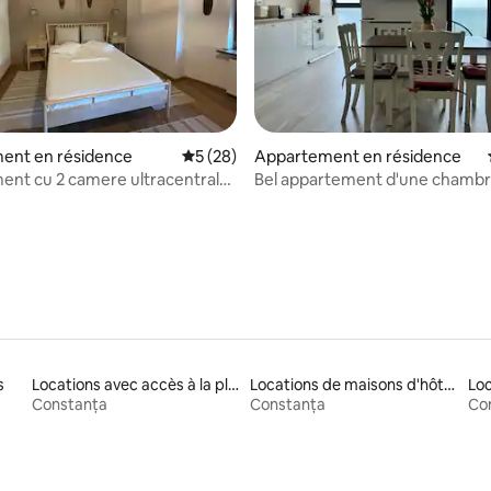
ent en résidence
Évaluation moyenne sur la base de 28 co
5 (28)
Appartement en résidence
e sur la base de 5 commentaires : 5 sur 5
nt cu 2 camere ultracentral
Bel appartement d'une chambr
vue sur la mer
s
Locations avec accès à la plage
Locations de maisons d'hôtes
Constanța
Constanța
Co