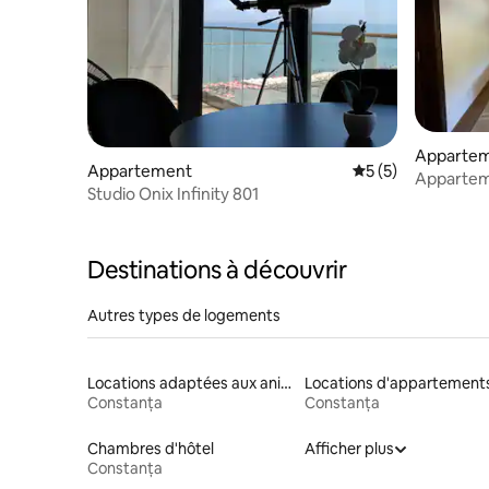
Appartem
Appartement
Évaluation moyenn
5 (5)
Apparteme
Studio Onix Infinity 801
Fantasio
Destinations à découvrir
Autres types de logements
Locations adaptées aux animaux
Locations d'appartement
Constanța
Constanța
Chambres d'hôtel
Afficher plus
Constanța