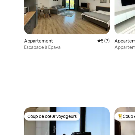
Appartement
Évaluation moyenn
5 (7)
Apparte
Escapade à Epava
Apparteme
la plage
Coup de cœur voyageurs
Coup 
Coup de cœur voyageurs
Coups de