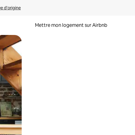
ue d'origine
Mettre mon logement sur Airbnb
sant glisser.