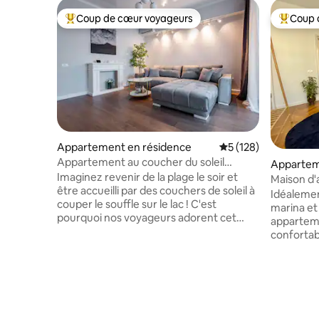
Coup de cœur voyageurs
Coup 
Coups de cœur voyageurs les plus appréciés
Coups de
Appartement en résidence
Évaluation moyenne 
5 (128)
Appartement au coucher du soleil
Apparte
Golden Mirage
Imaginez revenir de la plage le soir et
Maison d'a
être accueilli par des couchers de soleil à
travers T
Idéalement
couper le souffle sur le lac ! C'est
marina et 
pourquoi nos voyageurs adorent cet
appartem
appartement. Situé dans le centre de
confortab
Mamaia, vous êtes à seulement 3
la mer à s
minutes à pied de la mer, tout en
plage. Vo
profitant d'une oasis de calme,
Square, l
complètement à l'abri de la musique
pubs, des
bruyante des discothèques. Toutes les
Vous pour
fenêtres sont grandes et offrent une
vous pro