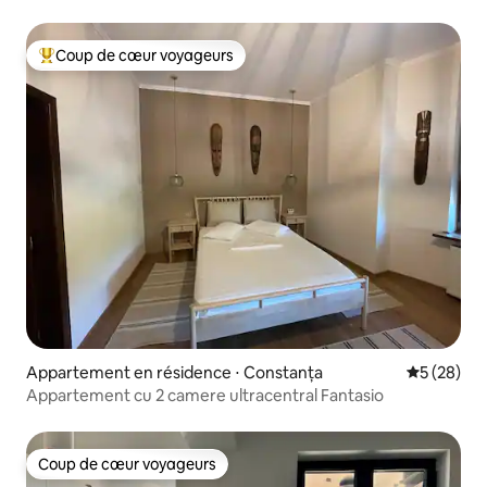
Coup de cœur voyageurs
Coups de cœur voyageurs les plus appréciés
Appartement en résidence ⋅ Constanța
Évaluation
5 (28)
Appartement cu 2 camere ultracentral Fantasio
Coup de cœur voyageurs
Coup de cœur voyageurs