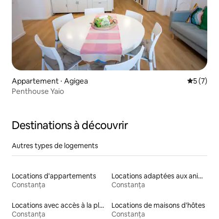
Appartement ⋅ Agigea
Évaluatio
5 (7)
Penthouse Yaio
Destinations à découvrir
Autres types de logements
Locations d'appartements
Locations adaptées aux animaux
Constanța
Constanța
Locations avec accès à la plage
Locations de maisons d'hôtes
Constanța
Constanța