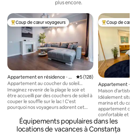
plus encore.
Coup de cœur voyageurs
Coup de cœur 
Coups de cœur voyageurs les plus appréciés
Coups de cœur vo
Appartement en résidence ⋅ C
Évaluation moyenne sur la ba
5 (128)
onstanța
Appartement au coucher du soleil
Appartement ⋅ Co
Golden Mirage
Imaginez revenir de la plage le soir et
Maison d'artiste a
être accueilli par des couchers de soleil à
travers Tomis Mar
Idéalement situé j
couper le souffle sur le lac ! C'est
marina et du casin
pourquoi nos voyageurs adorent cet
appartement offr
appartement. Situé dans le centre de
confortable et ch
Mamaia, vous êtes à seulement 3
Équipements populaires dans les
la mer à seulement
minutes à pied de la mer, tout en
plage. Vous êtes à
locations de vacances à Constanța
profitant d'une oasis de calme,
Square, la zone la
complètement à l'abri de la musique