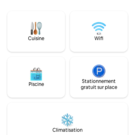
pubs, des terrasse
bruyante des discothèques. Toutes les
Vous pourrez profi
fenêtres sont grandes et offrent une
vous promenant e
vue sur le lac depuis chaque pièce.
prenant un verre e
Récemment meublé et équipé (lits
marina. L'appartement est entièrement
Queen Size, climatisation dans toutes les
équipé avec tout 
pièces, douche de type spa, lave-
avoir besoin. Menti
Cuisine
Wifi
vaisselle et lave-linge séchant), c'est
la mer est obstrué
l'endroit idéal pour se détendre !
Stationnement
Piscine
gratuit sur place
Climatisation