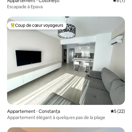
Appartement ⋅ Costinești
Évaluatio
5 (7)
Escapade à Epava
Coup de cœur voyageurs
Coups de cœur voyageurs les plus appréciés
Appartement ⋅ Constanța
Évaluation
5 (22)
Appartement élégant à quelques pas de la plage