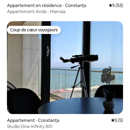
Appartement en résidence ⋅ Constanța
Évaluation
5 (53)
Appartement Anda - Mamaia
Coup de cœur voyageurs
Coup de cœur voyageurs
Appartement ⋅ Constanța
Évaluatio
5 (5)
Studio Onix Infinity 801