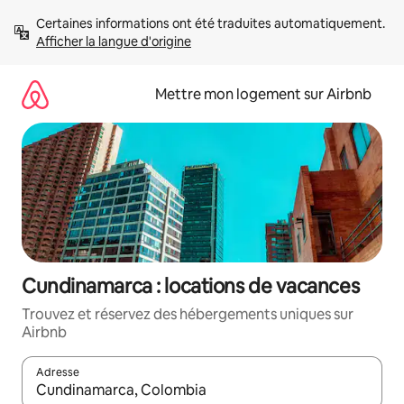
Aller
Certaines informations ont été traduites automatiquement. 
directement
Afficher la langue d'origine
au
contenu
Mettre mon logement sur Airbnb
Cundinamarca : locations de vacances
Trouvez et réservez des hébergements uniques sur
Airbnb
Adresse
Lorsque les résultats s'affichent, utilisez les flèches vers le hau