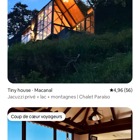
Tiny house ⋅ Macanal
Évaluation mo
4,96 (56)
Jacuzzi privé + lac + montagnes | Chalet Paraíso
Coup de cœur voyageurs
Coup de cœur voyageurs