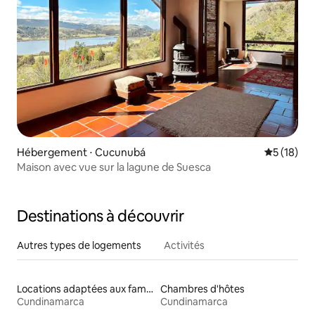
Hébergement ⋅ Cucunubá
Évaluation
5 (18)
Maison avec vue sur la lagune de Suesca
Destinations à découvrir
Autres types de logements
Activités
Locations adaptées aux familles
Chambres d'hôtes
Cundinamarca
Cundinamarca