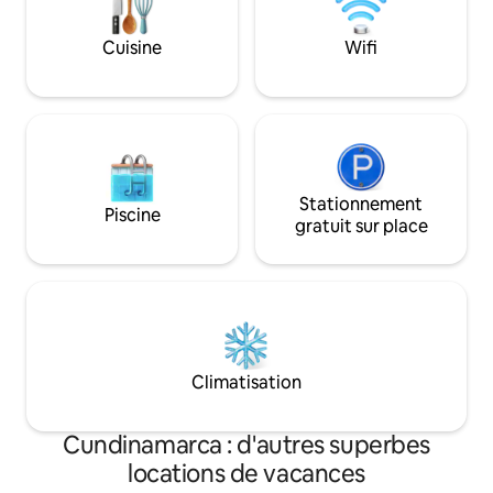
pour partager de
parasol, de deux chaises longues, d'un
espace barbecue avec barbecue à gaz,
Cuisine
Wifi
d'un parking privé. Les animaux de
compagnie sont autorisés.
Stationnement
Piscine
gratuit sur place
Climatisation
Cundinamarca : d'autres superbes
locations de vacances