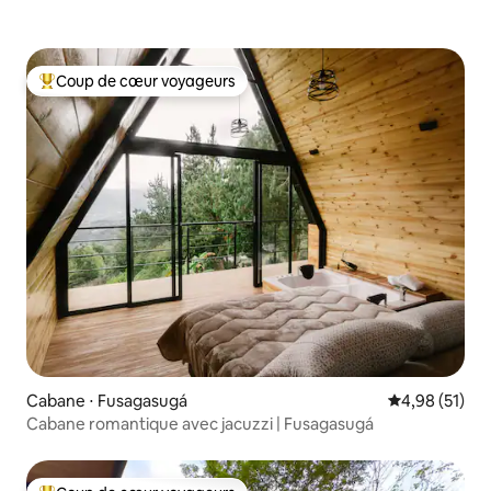
Coup de cœur voyageurs
Coups de cœur voyageurs les plus appréciés
Cabane ⋅ Fusagasugá
Évaluation mo
4,98 (51)
Cabane romantique avec jacuzzi | Fusagasugá