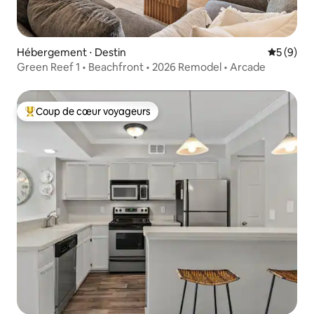
Hébergement ⋅ Destin
Évaluatio
5 (9)
Green Reef 1 • Beachfront • 2026 Remodel • Arcade
Coup de cœur voyageurs
Coups de cœur voyageurs les plus appréciés