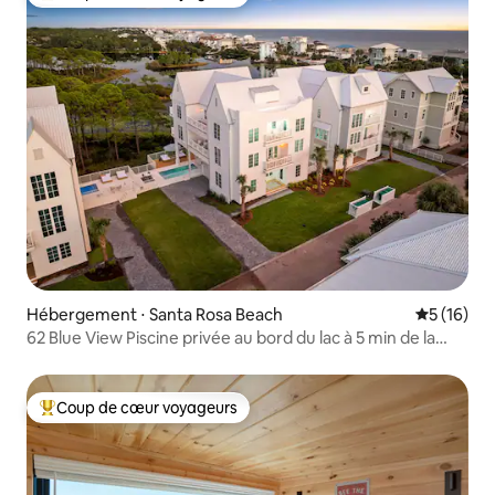
Coups de cœur voyageurs les plus appréciés
Hébergement ⋅ Santa Rosa Beach
Évaluation
5 (16)
62 Blue View Piscine privée au bord du lac à 5 min de la
plage
Coup de cœur voyageurs
Coups de cœur voyageurs les plus appréciés