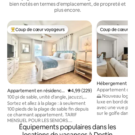
bien notés en termes d'emplacement, de propreté et
plus encore.
Coup de cœur voyageurs
Coup de cœur vo
Coups de cœur voyageurs les plus appréciés
Coup de cœur vo
Hébergement ⋅ Pa
ach
Appartement de l
Appartement en résidence
Évaluation moyenne sur la base 
4,99 (229)
Vue sur le golfe 
🌅 Nouveau logem
⋅ Destin
100 pi de sable, unité d'angle, jacuzzi,
luxe en bord de go
vue sur le jardin
Sortez et allez à la plage : à seulement
avec une vue pan
100 pieds de la plage de sable fin depuis
sur le golfe dans
ce charmant appartement. TARIF
de deux étages (5
MENSUEL POUR LES SENIORS.
bain) à Panama Ci
Équipements populaires dans les
Comprend une suite principale avec lit
250 m², il est con
King Size et salle de bain privée, une
locations de vacances à Destin