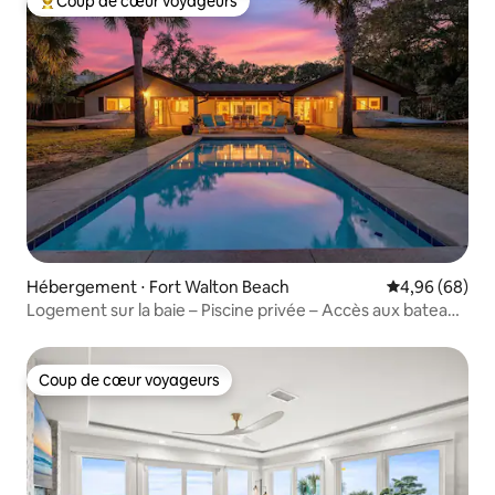
Coup de cœur voyageurs
Coups de cœur voyageurs les plus appréciés
Hébergement ⋅ Fort Walton Beach
Évaluation mo
4,96 (68)
Logement sur la baie – Piscine privée – Accès aux bateaux
– Kayaks – Pêche !
Coup de cœur voyageurs
Coup de cœur voyageurs