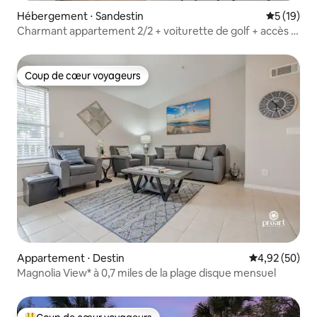
Hébergement ⋅ Sandestin
Évaluation
5 (19)
Charmant appartement 2/2 + voiturette de golf + accès à
la plage
Coup de cœur voyageurs
Coup de cœur voyageurs
Appartement ⋅ Destin
Évaluation mo
4,92 (50)
Magnolia View* à 0,7 miles de la plage disque mensuel