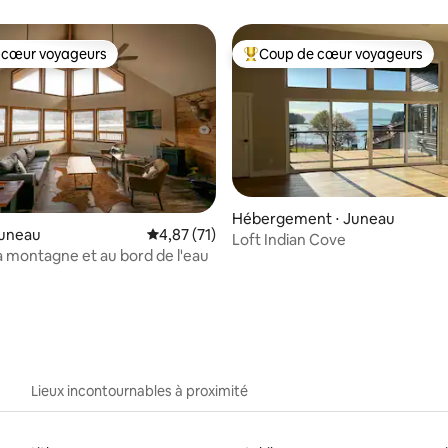
 cœur voyageurs
Coup de cœur voyageurs
 cœur voyageurs
Coups de cœur voyageurs les p
Hébergement ⋅ Juneau
Juneau
Évaluation moyenne sur la base de 71 comme
4,87 (71)
Loft Indian Cove
la montagne et au bord de l'eau
 sur la base de 18 commentaires : 5 sur 5
Lieux incontournables à proximité