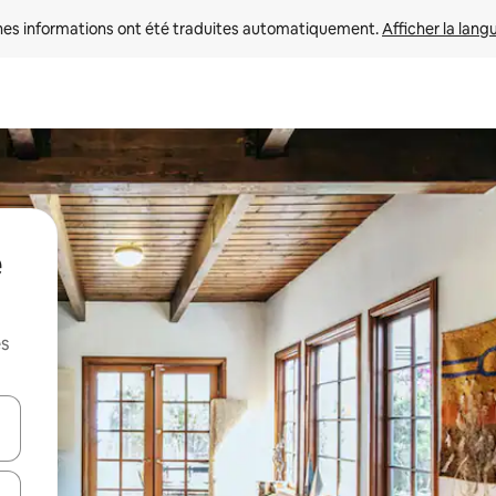
nes informations ont été traduites automatiquement. 
Afficher la lang
e
es
hes vers le haut et vers le bas pour les parcourir ou en appuyant et en fai