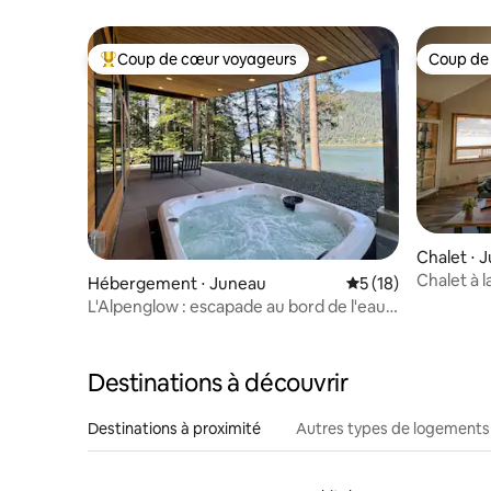
idéal pour les familles
Coup de cœur voyageurs
Coup de
Coups de cœur voyageurs les plus appréciés
Coup de
Chalet ⋅ 
Chalet à 
Hébergement ⋅ Juneau
Évaluation moyenne
5 (18)
L'Alpenglow : escapade au bord de l'eau
avec jacuzzi privé
Destinations à découvrir
Destinations à proximité
Autres types de logements