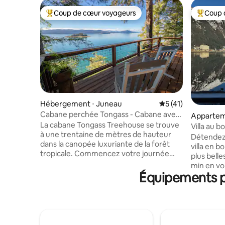
Coup de cœur voyageurs
Coup 
Coups de cœur voyageurs les plus appréciés
Coups de
Hébergement ⋅ Juneau
Évaluation moyenne
5 (41)
Cabane perchée Tongass - Cabane avec
Appartem
vue sur l'océan
La cabane Tongass Treehouse se trouve
Juneau
Villa au b
à une trentaine de mètres de hauteur
Halibut 3
Détendez-
dans la canopée luxuriante de la forêt
villa en b
tropicale. Commencez votre journée
plus belles
avec un café tout en écoutant les aigles
min en voi
et en observant les baleines depuis le lit,
Équipements po
Crest ! À
le coin lecture, le salon ou la terrasse,
Partez à 
puis profitez des meilleures offres de
avec un c
Juneau - comme des randonnées sur
saumon ! 
des glaciers isolés ou des achats locaux -
logement 
le tout à moins de 15 minutes, puis
centaines