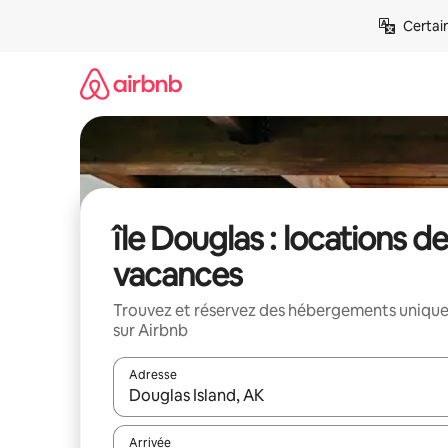
Aller
Certai
directement
au
contenu
île Douglas : locations d
vacances
Trouvez et réservez des hébergements uniqu
sur Airbnb
Adresse
Lorsque les résultats s'affichent, utilisez les flèc
Arrivée