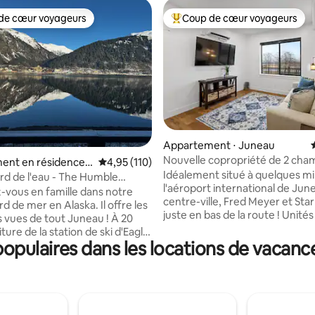
de cœur voyageurs
Coup de cœur voyageurs
 cœur voyageurs les plus appréciés
Coups de cœur voyageurs les p
 sur la base de 41 commentaires : 5 sur 5
Appartement ⋅ Juneau
Nouvelle copropriété de 2 cha
ent en résidence ⋅
Évaluation moyenne sur la base de 110 comme
4,95 (110)
avec climatisation, à 5 min de l
Idéalement situé à quelques m
ord de l'eau - The Humble
102
l'aéroport international de Jun
050
vous en famille dans notre
centre-ville, Fred Meyer et Sta
ord de mer en Alaska. Il offre les
juste en bas de la route ! Unités
 vues de tout Juneau ! À 20
contrôle de la température indi
ture de la station de ski d'Eagle
avec chauffage et climatisation
pulaires dans les locations de vacance
 quelques minutes du port !
beaux plans de travail, des appa
la pêche et rentrez chez vous
électroménagers haut de gam
ongélateur plein de flétan et de
lave-linge/sèche-linge dans l'én
Un congélateur dans le
principal le plus proche, confort
! Peut contenir quelques
King Size et télévision géante.
 de livres de poisson ou de