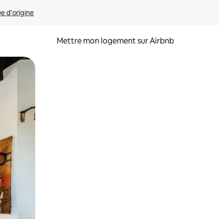
ue d'origine
Mettre mon logement sur Airbnb
sant glisser.