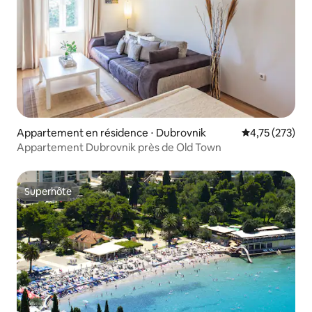
Appartement en résidence ⋅ Dubrovnik
Évaluation moy
4,75 (273)
Appartement Dubrovnik près de Old Town
Superhôte
Superhôte