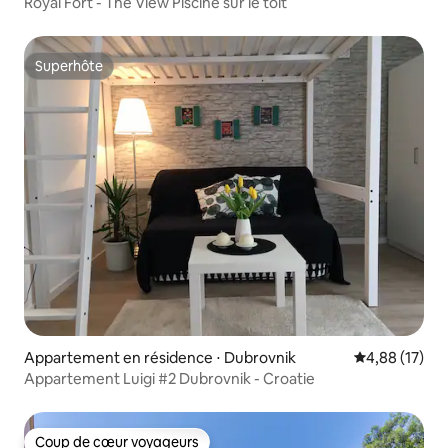
Royal Fort - The View Piscine sur le toit
Superhôte
Superhôte
Appartement en résidence ⋅ Dubrovnik
Évaluation mo
4,88 (17)
Appartement Luigi #2 Dubrovnik - Croatie
Coup de cœur voyageurs