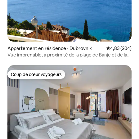
Appartement en résidence ⋅ Dubrovnik
Évaluation moy
4,83 (204)
Vue imprenable, à proximité de la plage de Banje et de la
vieille ville
Coup de cœur voyageurs
Coup de cœur voyageurs