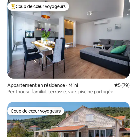
Coup de cœur voyageurs
Coups de cœur voyageurs les plus appréciés
Appartement en résidence ⋅ Mlini
Évaluation
5 (79)
Penthouse familial, terrasse, vue, piscine partagée.
Coup de cœur voyageurs
Coup de cœur voyageurs