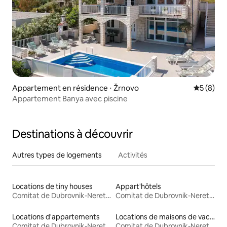
Appartement en résidence ⋅ Žrnovo
Évaluatio
5 (8)
Appartement Banya avec piscine
Destinations à découvrir
Autres types de logements
Activités
Locations de tiny houses
Appart'hôtels
Comitat de Dubrovnik-Neretva
Comitat de Dubrovnik-Neretva
Locations d'appartements
Locations de maisons de vacances
Comitat de Dubrovnik-Neretva
Comitat de Dubrovnik-Neretva