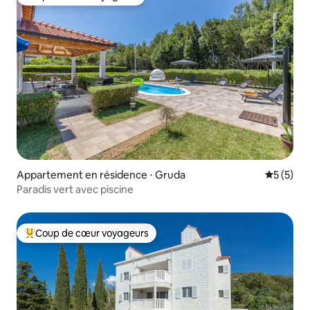
Coup de cœur voyageurs
Appartement en résidence ⋅ Gruda
Évaluatio
5 (5)
Paradis vert avec piscine
Coup de cœur voyageurs
Coups de cœur voyageurs les plus appréciés