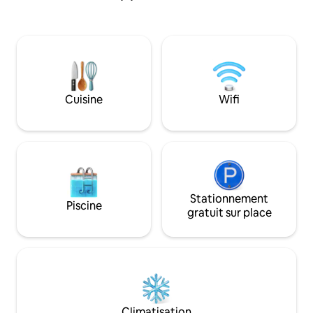
mer et passe à côté des hôtels de
Adriatique et la vie
luxe,mais si vous nevoulez pas marcher
À seulement quelq
gare routière est juste sous le bâtiment.
la vieille ville, le 
Beaucoup d'éclairage d'ambiance et un
rues animées et du
intérieur confortable vous assurent que
pour être une oasi
vous ne voulez pas manquer la chaleur
tranquillité. La pr
et le confort de votre propre maison.
accessible en voit
Cuisine
Wifi
Stationnement
Piscine
gratuit sur place
Climatisation