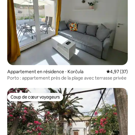
Appartement en résidence ⋅ Korčula
Évaluation mo
4,97 (37)
Porto : appartement près de la plage avec terrasse privée
Coup de cœur voyageurs
Coup de cœur voyageurs