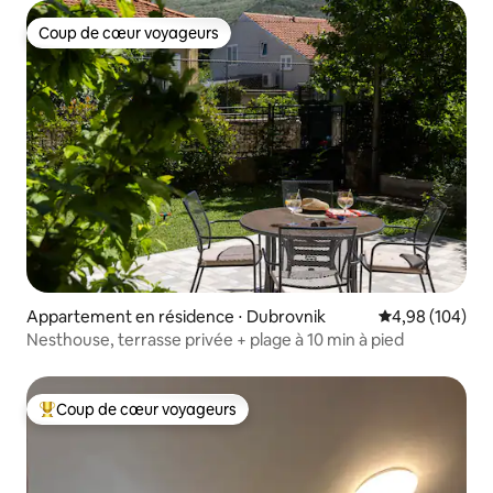
Coup de cœur voyageurs
Coup de cœur voyageurs
Appartement en résidence ⋅ Dubrovnik
Évaluation moy
4,98 (104)
Nesthouse, terrasse privée + plage à 10 min à pied
Coup de cœur voyageurs
Coups de cœur voyageurs les plus appréciés