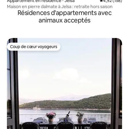
Appartement en résidence ⋅ Jelsa
Évaluation moy
4,92 (158)
Maison en pierre dalmate à Jelsa : retraite hors saison
Résidences d'appartements avec
animaux acceptés
Coup de cœur voyageurs
Coup de cœur voyageurs