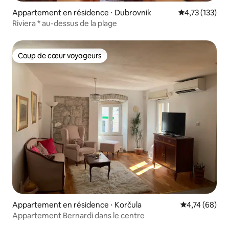
Appartement en résidence ⋅ Dubrovnik
Évaluation moy
4,73 (133)
Riviera * au-dessus de la plage
Coup de cœur voyageurs
Coup de cœur voyageurs
Appartement en résidence ⋅ Korčula
Évaluation mo
4,74 (68)
Appartement Bernardi dans le centre