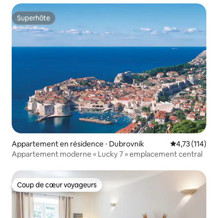
Superhôte
Superhôte
Appartement en résidence ⋅ Dubrovnik
Évaluation moy
4,73 (114)
Appartement moderne « Lucky 7 » emplacement central
Coup de cœur voyageurs
Coup de cœur voyageurs