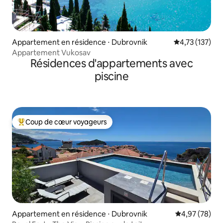
Appartement en résidence ⋅ Dubrovnik
Évaluation moy
4,73 (137)
Appartement Vukosav
Résidences d'appartements avec
piscine
Coup de cœur voyageurs
Coups de cœur voyageurs les plus appréciés
Appartement en résidence ⋅ Dubrovnik
Évaluation mo
4,97 (78)