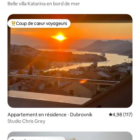
Belle villa Katarina en bord de mer
Coup de cœur voyageurs
Coups de cœur voyageurs les plus appréciés
Appartement en résidence ⋅ Dubrovnik
Évaluation moy
4,98 (117)
Studio Chris Grey