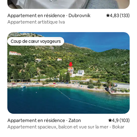
Appartement en résidence ⋅ Dubrovnik
Évaluation moy
4,83 (133)
Appartement artistique Iva
Coup de cœur voyageurs
Coup de cœur voyageurs
Appartement en résidence ⋅ Zaton
Évaluation mo
4,9 (103)
Appartement spacieux, balcon et vue sur la mer - Bokar