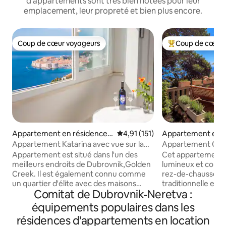
d'appartements sont très bien notées pour leur
emplacement, leur propreté et bien plus encore.
Coup de cœur voyageurs
Coup de cœur 
Coup de cœur voyageurs
Coups de cœur vo
Appartement en résidence ⋅
Évaluation moyenne sur la base
4,91 (151)
Appartement en r
Dubrovnik
⋅ Dubrovnik
Appartement Katarina avec vue sur la
Appartement Ora
mer et balcon
Appartement est situé dans l'un des
Cet appartement 
meilleurs endroits de Dubrovnik,Golden
lumineux et confo
Creek. Il est également connu comme
rez-de-chaussée d
un quartier d'élite avec des maisons
traditionnelle en pi
Comitat de Dubrovnik-Neretva :
étonnantes.()Il est proche de deux
plus recherchée de 
plages de sable fin et la vieille ville est à
jardin d'orangers 
équipements populaires dans les
seulement 10/15min à pied le long de la
avec coin repas, s
résidences d'appartements en location
belle route qui va juste au-dessus de la
offrent une vue i