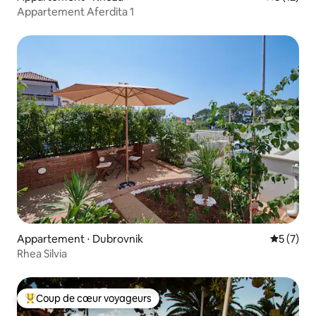
Appartement Aferdita 1
Appartement ⋅ Dubrovnik
Évaluatio
5 (7)
Rhea Silvia
Coup de cœur voyageurs
Coups de cœur voyageurs les plus appréciés