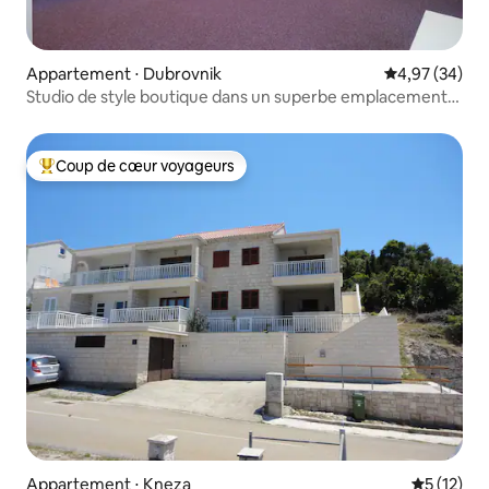
Appartement ⋅ Dubrovnik
Évaluation mo
4,97 (34)
Studio de style boutique dans un superbe emplacement
calme !
Coup de cœur voyageurs
Coups de cœur voyageurs les plus appréciés
Appartement ⋅ Kneza
Évaluation
5 (12)