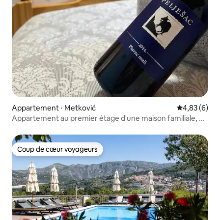
Appartement ⋅ Metković
Évaluation m
4,83 (6)
Appartement au premier étage d'une maison familiale, 60
m2.
Coup de cœur voyageurs
Coup de cœur voyageurs