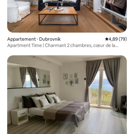
Appartement ⋅ Dubrovnik
Évaluation mo
4,89 (79)
Apartment Time | Charmant 2 chambres, cœur de la
vieille ville