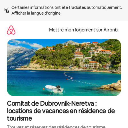
Aller
Certaines informations ont été traduites automatiquement. 
directement
Afficher la langue d'origine
au
contenu
Mettre mon logement sur Airbnb
Comitat de Dubrovnik-Neretva :
locations de vacances en résidence de
tourisme
Trouvez et réservez des résidences de tourisme