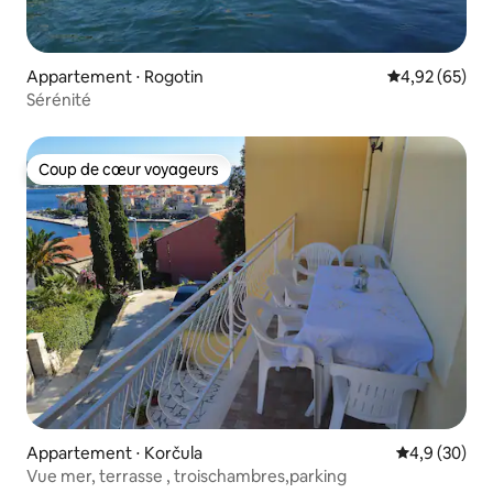
Appartement ⋅ Rogotin
Évaluation mo
4,92 (65)
Sérénité
Coup de cœur voyageurs
Coup de cœur voyageurs
Appartement ⋅ Korčula
Évaluation m
4,9 (30)
Vue mer, terrasse , troischambres,parking