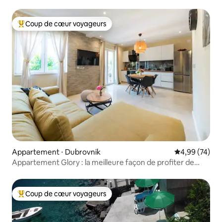
Coup de cœur voyageurs
Coups de cœur voyageurs les plus appréciés
Appartement ⋅ Dubrovnik
Évaluation mo
4,99 (74)
Appartement Glory : la meilleure façon de profiter de
Dubrovnik
Coup de cœur voyageurs
Coups de cœur voyageurs les plus appréciés