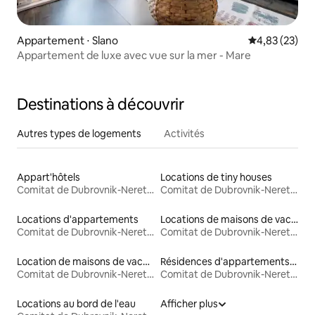
Appartement ⋅ Slano
Évaluation mo
4,83 (23)
Appartement de luxe avec vue sur la mer - Mare
Destinations à découvrir
Autres types de logements
Activités
Appart'hôtels
Locations de tiny houses
Comitat de Dubrovnik-Neretva
Comitat de Dubrovnik-Neretva
Locations d'appartements
Locations de maisons de vacances
Comitat de Dubrovnik-Neretva
Comitat de Dubrovnik-Neretva
Location de maisons de vacances
Résidences d'appartements en location
Comitat de Dubrovnik-Neretva
Comitat de Dubrovnik-Neretva
Locations au bord de l'eau
Afficher plus