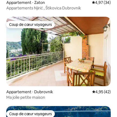
Appartement ⋅ Zaton
Évaluation mo
4,97 (34)
Appartements Njirić , Štikovica Dubrovnik
Coup de cœur voyageurs
Coup de cœur voyageurs
Appartement ⋅ Dubrovnik
Évaluation mo
4,95 (42)
Ma jolie petite maison
Coup de cœur voyageurs
Coup de cœur voyageurs