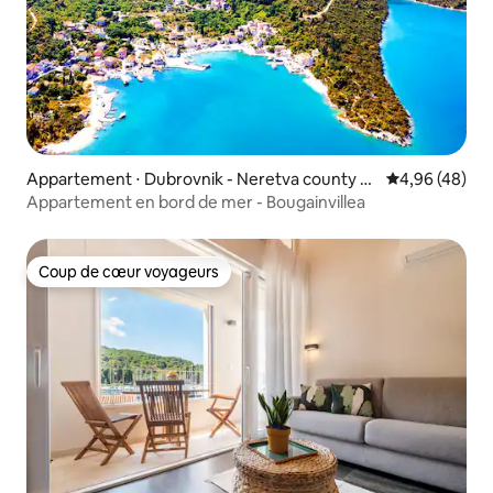
Appartement ⋅ Dubrovnik - Neretva county St
Évaluation mo
4,96 (48)
on
Appartement en bord de mer - Bougainvillea
Coup de cœur voyageurs
Coup de cœur voyageurs