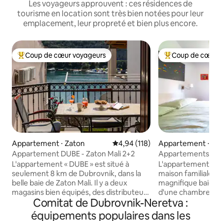
Les voyageurs approuvent : ces résidences de
tourisme en location sont très bien notées pour leur
emplacement, leur propreté et bien plus encore.
Coup de cœur voyageurs
Coup de cœur 
Coups de cœur voyageurs les plus appréciés
Coups de cœur vo
Appartement ⋅ Zaton
Évaluation moyenne sur la base 
4,94 (118)
Appartement ⋅ Za
Appartement DUBE - Zaton Mali 2+2
Appartements d'art
appartement pour
L'appartement « DUBE » est situé à
L'appartement est 
seulement 8 km de Dubrovnik, dans la
maison familiale, a
belle baie de Zaton Mali. Il y a deux
magnifique baie de Zaton. I
magasins bien équipés, des distributeurs
d'une chambre, d'u
Comitat de Dubrovnik-Neretva :
automatiques de billets, un bureau de
d'un coin cuisine. 
poste et plusieurs restaurants dans les
méditerranéen ave
équipements populaires dans les
villages de Zaton Mali et Veliki et deux
nombreuses autres