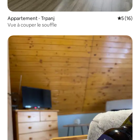
Appartement ⋅ Trpanj
Évaluation
5 (16)
Vue à couper le souffle