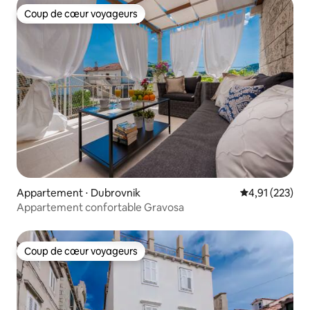
Coup de cœur voyageurs
Coup de cœur voyageurs
Appartement ⋅ Dubrovnik
Évaluation moy
4,91 (223)
Appartement confortable Gravosa
Coup de cœur voyageurs
Coup de cœur voyageurs