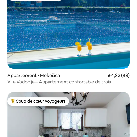
Appartement ⋅ Mokošica
Évaluation mo
4,82 (98)
Villa Vodopija – Appartement confortable de trois
chambres
Coup de cœur voyageurs
Coups de cœur voyageurs les plus appréciés